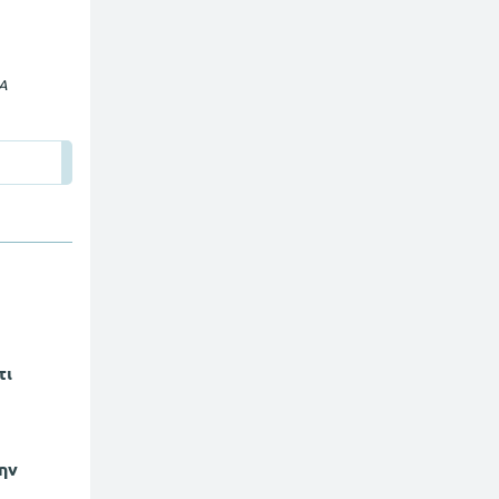
Α
τι
ην