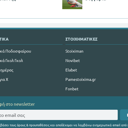
ΤΙΚΑ
ΣΤΟΙΧΗΜΑΤΙΚΕΣ
κά Ποδοσφαίρου
Stoiximan
κά Γκολ Γκολ
Novibet
 ημέρας
Elabet
για Χ
Pamestoixima.gr
Fonbet
φή στο newsletter
αβάσει τους όρους & προυποθέσεις και αποδέχομαι να λαμβάνω ενημερωτικά email από s