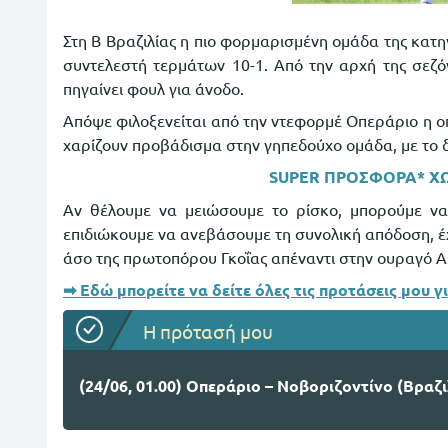
Στη Β Βραζιλίας η πιο φορμαρισμένη ομάδα της κατη
συντελεστή τερμάτων 10-1. Από την αρχή της σεζόν
πηγαίνει φουλ για άνοδο.
Απόψε φιλοξενείται από την ντεφορμέ Οπεράριο η οπ
χαρίζουν προβάδισμα στην γηπεδούχο ομάδα, με το δ
SUPER ΠΡΟΣΦΟΡΑ* ΧΩ
Αν θέλουμε να μειώσουμε το ρίσκο, μπορούμε να
επιδιώκουμε να ανεβάσουμε τη συνολική απόδοση, έ
άσο της πρωτοπόρου Γκοΐας απέναντι στην ουραγό Αθ
➡ Εδώ μπορείτε να δείτε όλες τις προτάσεις μου γ
Η πρότασή μου
(24/06, 01.00) Οπεράριο – Νοβοριζοντίνο (Βραζ