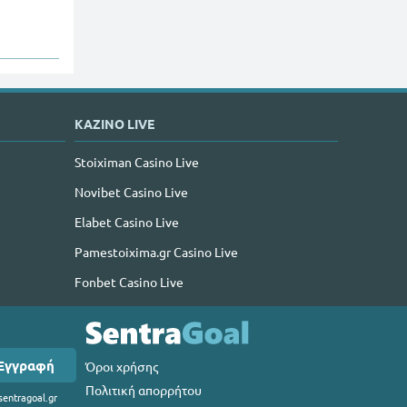
ΚΑΖΙΝΟ LIVE
Stoiximan Casino Live
Novibet Casino Live
Elabet Casino Live
Pamestoixima.gr Casino Live
Fonbet Casino Live
Εγγραφή
Όροι χρήσης
Πολιτική απορρήτου
entragoal.gr