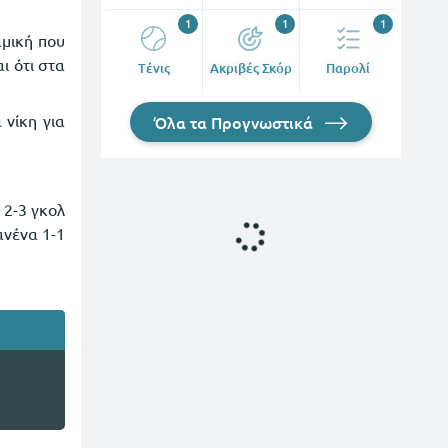
1
1
1
αμική που
ι ότι στα
Tένις
Ακριβές Σκόρ
Παρολί
 νίκη για
Όλα τα Προγνωστικά
 2-3 γκολ
ανένα 1-1