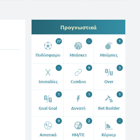
Προγνωστικά
27
-
1
Ποδόσφαιρο
Μπάσκετ
Μπόμπες
-
9
3
Ισοπαλίες
Combos
Over
1
1
1
Goal Goal
Δυνατό
Bet Builder
9
2
-
Ασιατικά
ΗΜ/ΤΕ
Κόρνερ