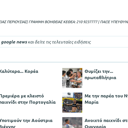
ΙΑΣ ΠΕΡΙΟΥΣΙΑΣ| ΓΡΑΜΜΗ ΒΟΗΘΕΙΑΣ ΚΕΘΕΑ: 210 9237777 | ΠΑΙΞΕ ΥΠΕΥΘΥΝ
ο
google news
και δείτε τις τελευταίες ειδήσεις
Καλύτερα... Κορέα
Θυμίζει την...
πρωταθλήτρια
Πρεμιέρα με κλειστό
Με την παρέα του Ν
παιχνίδι στην Πορτογαλία
Μαρία
Υποτιμούν την Αούστρια
Ανοιχτό παιχνίδι στ
Βιέννης
Ουγγαρία