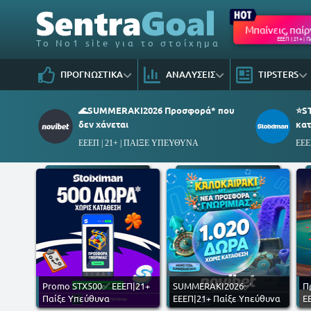
Μπαίνεις, παίρ
ΕΕΕΠ | 21+ |
Το Νο1 site για το στοίχημα
ΠΡΟΓΝΩΣΤΙΚΑ
ΑΝΑΛΥΣΕΙΣ
TIPSTERS
🌊SUMMERAKI2026 Προσφορά* που
⭐ST
δεν χάνεται
κα
ΕΕΕΠ | 21+ | ΠΑΙΞΕ ΥΠΕΥΘΥΝΑ
ΕΕΕ
Promo STX500✅ ΕΕΕΠ|21+
SUMMERAKI2026✅
Π
Παίξε Υπεύθυνα
ΕΕΕΠ|21+ Παίξε Υπεύθυνα
Ε