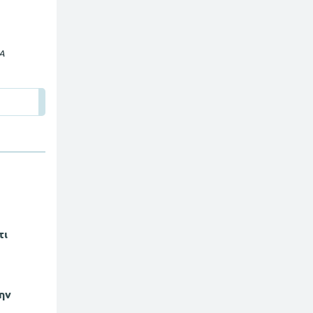
Α
τι
ην