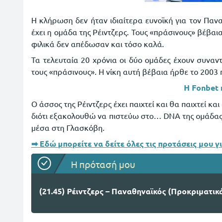
Η κλήρωση δεν ήταν ιδιαίτερα ευνοϊκή για τον Παν
έχει η ομάδα της Ρέιντζερς. Τους «πράσινους» βέβαια
φιλικά δεν απέδωσαν και τόσο καλά.
Τα τελευταία 20 χρόνια οι δύο ομάδες έχουν συναντη
τους «πράσινους». Η νίκη αυτή βέβαια ήρθε το 200
Η Fonbet 
Ο άσσος της Ρέιντζερς έχει παιχτεί και θα παιχτεί 
διότι εξακολουθώ να πιστεύω στο… DNA της ομάδας 
μέσα στη Γλασκόβη.
➡ Εδώ μπορείτε να δείτε όλες τις προτάσεις μου γ
Η πρότασή μου
(21.45) Ρέιντζερς – Παναθηναϊκός (Προκριματικ