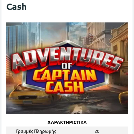
Cash
ΧΑΡΑΚΤΗΡΙΣΤΙΚΑ
Γραμμές Πληρωμής
20