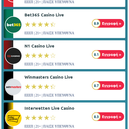
ΕΕΕΠ | 21+ | ΠΑΙΞΕ ΥΠΕΥΘΥΝΑ
Bet365 Casino Live
☆☆☆☆☆
★★★★★
8.9
Εγγραφή »
ΕΕΕΠ | 21+ | ΠΑΙΞΕ ΥΠΕΥΘΥΝΑ
N1 Casino Live
☆☆☆☆☆
★★★★★
8.1
Εγγραφή »
ΕΕΕΠ | 21+ | ΠΑΙΞΕ ΥΠΕΥΘΥΝΑ
Winmasters Casino Live
☆☆☆☆☆
★★★★★
8.7
Εγγραφή »
ΕΕΕΠ | 21+ | ΠΑΙΞΕ ΥΠΕΥΘΥΝΑ
Interwetten Live Casino
☆☆☆☆☆
★★★★★
8.3
Εγγραφή »
ΕΕΕΠ | 21+ | ΠΑΙΞΕ ΥΠΕΥΘΥΝΑ