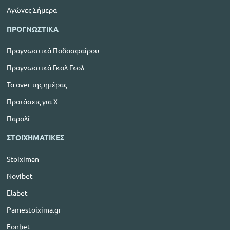
Αγώνες Σήμερα
ΠΡΟΓΝΩΣΤΙΚΑ
Προγνωστικά Ποδοσφαίρου
Προγνωστικά Γκολ Γκολ
Τα over της ημέρας
Προτάσεις για Χ
Παρολί
ΣΤΟΙΧΗΜΑΤΙΚΕΣ
Stoiximan
Novibet
Elabet
Pamestoixima.gr
Fonbet