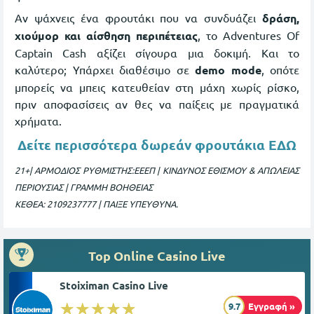
Αν ψάχνεις ένα φρουτάκι που να συνδυάζει
δράση,
χιούμορ και αίσθηση περιπέτειας
, το Adventures Of
Captain Cash αξίζει σίγουρα μια δοκιμή. Και το
καλύτερο; Υπάρχει διαθέσιμο σε
demo mode
, οπότε
μπορείς να μπεις κατευθείαν στη μάχη χωρίς ρίσκο,
πριν αποφασίσεις αν θες να παίξεις με πραγματικά
χρήματα.
Δείτε περισσότερα δωρεάν φρουτάκια ΕΔΩ
21+| ΑΡΜΟΔΙΟΣ ΡΥΘΜΙΣΤΗΣ:ΕΕΕΠ | ΚΙΝΔΥΝΟΣ ΕΘΙΣΜΟΥ & ΑΠΩΛΕΙΑΣ
ΠΕΡΙΟΥΣΙΑΣ | ΓΡΑΜΜΗ ΒΟΗΘΕΙΑΣ
ΚΕΘΕΑ: 2109237777 | ΠΑΙΞΕ ΥΠΕΥΘΥΝΑ.
Top Online Casino Live
Stoiximan Casino Live
☆☆☆☆☆
★★★★★
9.7
Εγγραφή »