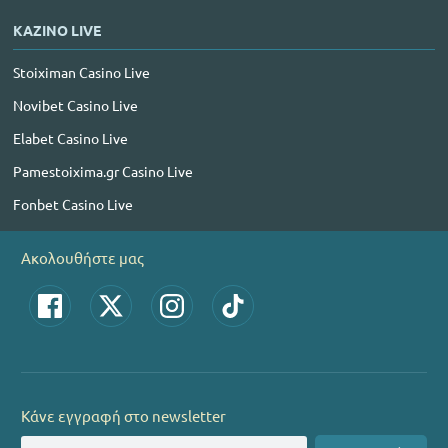
ΚΑΖΙΝΟ LIVE
Stoiximan Casino Live
Novibet Casino Live
Elabet Casino Live
Pamestoixima.gr Casino Live
Fonbet Casino Live
Ακολουθήστε μας
Κάνε εγγραφή στο newsletter