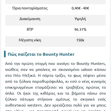
Όρια πονταρίσματος
0,40€ - 40€
Διακύμανση
Υψηλή
RTP
96.31%
Μέγιστη νίκη
150x
Πώς παίζεται το Bounty Hunter
Από την πρώτη στιγμή που ανοίγει το Bounty Hunters,
νιώθεις σαν να μπαίνεις σε σκονισμένο saloon κάπου
στο Νέο Μεξικό. Η πόρτα τρίζει, το φως πέφτει μέσα
από τα ξύλινα παραθυρόφυλλα, κι εσύ
ο νέος κυνηγός
επικηρυγμένων
ετοιμάζεσαι να τραβήξεις πρώτος το
όπλο. Οι ήχοι της κιθάρας και τα βήματα πάνω στο
ξύλινο πάτωμα στήνουν αμέσως το σκηνικό ενός
αυθεντικού western. Δεν χρειάζεσαι πολύ για να μπεις
στο κλίμα...
μια περιστροφή αρκεί για να αρχίσει η