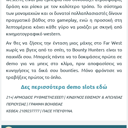
δράση και ρίσκο με τον καλύτερο τρόπο. Το σύστημα
των μονομαχιών και οι δυνατοί πολλαπλασιαστές δίνουν
πραγματικό βάθος στο gameplay, ενώ η προσοχή στη
λεπτομέρεια κάνει κάθε γύρο να μοιάζει με σκηνή από
κινηματογραφικό western.
Αν θες να ζήσεις την ένταση μιας μάχης στο Far West
χωρίς να βγεις από το σπίτι, το Bounty Hunters είναι το
παιχνίδι σου. Μπορείς πάντα να το δοκιμάσεις πρώτα σε
demo για να μπεις στο κλίμα, πριν αποφασίσεις να
κυνηγήσεις τα δικά σου bounties. Μόνο φρόντισε να
τραβήξεις πρώτος το όπλο.
Δες περισσότερα demo slots εδώ
21+| ΑΡΜΟΔΙΟΣ ΡΥΘΜΙΣΤΗΣ:ΕΕΕΠ | ΚΙΝΔΥΝΟΣ ΕΘΙΣΜΟΥ & ΑΠΩΛΕΙΑΣ
ΠΕΡΙΟΥΣΙΑΣ | ΓΡΑΜΜΗ ΒΟΗΘΕΙΑΣ
ΚΕΘΕΑ: 2109237777 | ΠΑΙΞΕ ΥΠΕΥΘΥΝΑ.