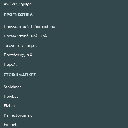
Αγώνες Σήμερα
ΠΡΟΓΝΩΣΤΙΚΑ
Προγνωστικά Ποδοσφαίρου
Προγνωστικά Γκολ Γκολ
Τα over της ημέρας
Προτάσεις για Χ
Παρολί
ΣΤΟΙΧΗΜΑΤΙΚΕΣ
Stoiximan
Novibet
Elabet
Pamestoixima.gr
Fonbet