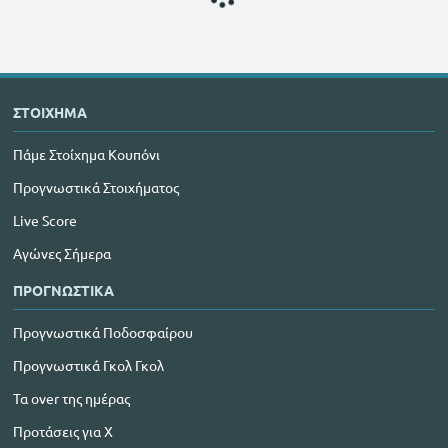
ΣΤΟΙΧΗΜΑ
Πάμε Στοίχημα Κουπόνι
Προγνωστικά Στοιχήματος
Live Score
Αγώνες Σήμερα
ΠΡΟΓΝΩΣΤΙΚΑ
Προγνωστικά Ποδοσφαίρου
Προγνωστικά Γκολ Γκολ
Τα over της ημέρας
Προτάσεις για Χ