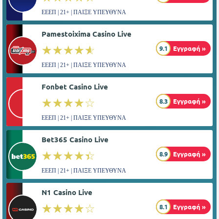
ΕΕΕΠ | 21+ | ΠΑΙΞΕ ΥΠΕΥΘΥΝΑ
Pamestoixima Casino Live
☆☆☆☆☆
★★★★★
9.1
Εγγραφή »
ΕΕΕΠ | 21+ | ΠΑΙΞΕ ΥΠΕΥΘΥΝΑ
Fonbet Casino Live
☆☆☆☆☆
★★★★★
8.3
Εγγραφή »
ΕΕΕΠ | 21+ | ΠΑΙΞΕ ΥΠΕΥΘΥΝΑ
Bet365 Casino Live
☆☆☆☆☆
★★★★★
8.9
Εγγραφή »
ΕΕΕΠ | 21+ | ΠΑΙΞΕ ΥΠΕΥΘΥΝΑ
N1 Casino Live
☆☆☆☆☆
★★★★★
8.1
Εγγραφή »