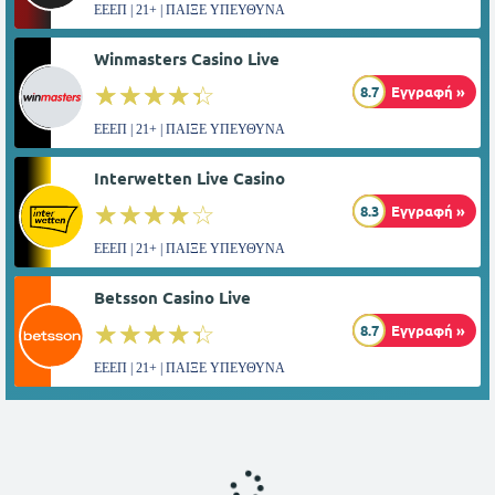
ΕΕΕΠ | 21+ | ΠΑΙΞΕ ΥΠΕΥΘΥΝΑ
Winmasters Casino Live
☆☆☆☆☆
★★★★★
8.7
Εγγραφή »
ΕΕΕΠ | 21+ | ΠΑΙΞΕ ΥΠΕΥΘΥΝΑ
Interwetten Live Casino
☆☆☆☆☆
★★★★★
8.3
Εγγραφή »
ΕΕΕΠ | 21+ | ΠΑΙΞΕ ΥΠΕΥΘΥΝΑ
Betsson Casino Live
☆☆☆☆☆
★★★★★
8.7
Εγγραφή »
ΕΕΕΠ | 21+ | ΠΑΙΞΕ ΥΠΕΥΘΥΝΑ