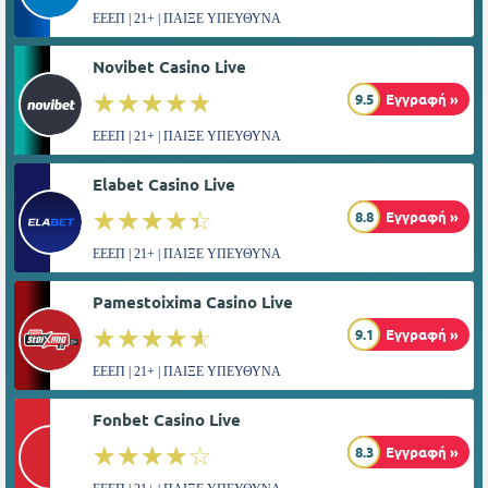
ΕΕΕΠ | 21+ | ΠΑΙΞΕ ΥΠΕΥΘΥΝΑ
Novibet Casino Live
☆☆☆☆☆
★★★★★
9.5
Εγγραφή »
ΕΕΕΠ | 21+ | ΠΑΙΞΕ ΥΠΕΥΘΥΝΑ
Elabet Casino Live
☆☆☆☆☆
★★★★★
8.8
Εγγραφή »
ΕΕΕΠ | 21+ | ΠΑΙΞΕ ΥΠΕΥΘΥΝΑ
Pamestoixima Casino Live
☆☆☆☆☆
★★★★★
9.1
Εγγραφή »
ΕΕΕΠ | 21+ | ΠΑΙΞΕ ΥΠΕΥΘΥΝΑ
Fonbet Casino Live
☆☆☆☆☆
★★★★★
8.3
Εγγραφή »