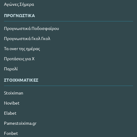
Αγώνες Σήμερα
ΠΡΟΓΝΩΣΤΙΚΑ
Προγνωστικά Ποδοσφαίρου
Προγνωστικά Γκολ Γκολ
Τα over της ημέρας
Προτάσεις για Χ
Παρολί
ΣΤΟΙΧΗΜΑΤΙΚΕΣ
Stoiximan
Novibet
Elabet
Pamestoixima.gr
Fonbet