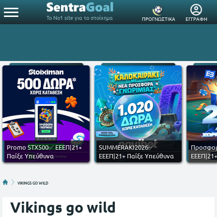
Το Νο1 site για το στοίχημα
ΠΡΟΓΝΩΣΤΙΚΑ
ΕΓΓΡΑΦΗ
Promo STX500✅ ΕΕΕΠ|21+
SUMMERAKI2026✅
Προσφορ
Παίξε Υπεύθυνα
ΕΕΕΠ|21+ Παίξε Υπεύθυνα
ΕΕΕΠ|21+
VIKINGS GO WILD
Vikings go wild