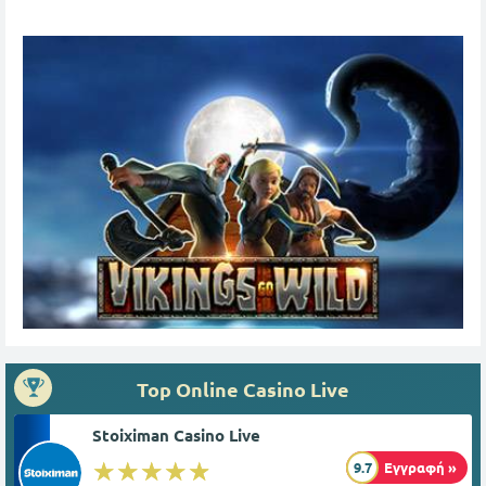
Top Online Casino Live
Stoiximan Casino Live
☆☆☆☆☆
★★★★★
9.7
Εγγραφή »