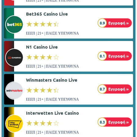
ΕΕΕΠ | 21+ | ΠΑΙΞΕ ΥΠΕΥΘΥΝΑ
Bet365 Casino Live
☆☆☆☆☆
★★★★★
8.9
Εγγραφή »
ΕΕΕΠ | 21+ | ΠΑΙΞΕ ΥΠΕΥΘΥΝΑ
N1 Casino Live
☆☆☆☆☆
★★★★★
8.1
Εγγραφή »
ΕΕΕΠ | 21+ | ΠΑΙΞΕ ΥΠΕΥΘΥΝΑ
Winmasters Casino Live
☆☆☆☆☆
★★★★★
8.7
Εγγραφή »
ΕΕΕΠ | 21+ | ΠΑΙΞΕ ΥΠΕΥΘΥΝΑ
Interwetten Live Casino
☆☆☆☆☆
★★★★★
8.3
Εγγραφή »
ΕΕΕΠ | 21+ | ΠΑΙΞΕ ΥΠΕΥΘΥΝΑ