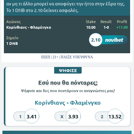
αν μη τι άλλο μπορεί να αποφύγει την ήττα στην έδρα της.
Το 1 DNB στο 2.10 δείχνει ασφαλές.
Αγώνας
Stake
Result
Profit
Κορίνθιανς - Φλαμένγκο
10.00
1-0
+11.00
Σημείο
2.10
1 DNB
ΕΕΕΠ | 21+ | ΠΑΙΞΕ ΥΠΕΥΘΥΝΑ
ΨΗΦΙΣΕ
Εσύ που θα πόνταρες;
Ψήφισε και δες που ποντάρουν οι αναγνώστες μας!
Κορίνθιανς - Φλαμένγκο
3.41
3.93
13.52
1
X
2