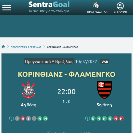
Το Νο1 site για το στοίχημα
ΠΡΟΓΝΩΣΤΙΚΑ
ΕΓΓΡΑΦΗ
ΠΡΟΓΝΩΣΤΙΚΑ Α ΒΡΑΖΙΛΙΑΣ
ΚΟΡΙΝΘΙΑΝΣ - ΦΛΑΜΕΝΓΚΟ
Προγνωστικά Α Βραζιλίας
10/07/2022
VAR
ΚΟΡΙΝΘΙΑΝΣ - ΦΛΑΜΕΝΓΚΟ
22:00
1
:
0
4η
θέση
5η
θέση
i
Ι
Η
Ι
Ι
Ν
Ν
i
Ν
Ν
Ν
Ν
Η
Η