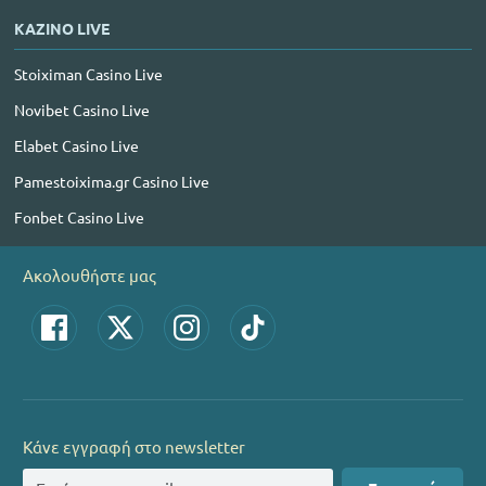
ΚΑΖΙΝΟ LIVE
Stoiximan Casino Live
Novibet Casino Live
Elabet Casino Live
Pamestoixima.gr Casino Live
Fonbet Casino Live
Ακολουθήστε μας
Κάνε εγγραφή στο newsletter