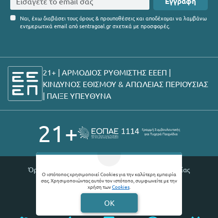
Εγγραφή
Ναι, έχω διαβάσει τους όρους & προυποθέσεις και αποδέχομαι να λαμβάνω
ενημερωτικά email από sentragoal.gr σχετικά με προσφορές.
21+ | ΑΡΜΟΔΙΟΣ ΡΥΘΜΙΣΤΗΣ ΕΕΕΠ |
ΚΙΝΔΥΝΟΣ ΕΘΙΣΜΟΥ & ΑΠΩΛΕΙΑΣ ΠΕΡΙΟΥΣΙΑΣ
|
ΠΑΙΞΕ ΥΠΕΥΘΥΝΑ
21+
Όροι χρήσης |
Πολιτική απορρήτου |
Θέσεις εργασίας
Ο ιστότοπος χρησιμοποιεί Cookies για την καλύτερη εμπειρία
σας. Χρησιμοποιώντας αυτόν τον ιστότοπο, συμφωνείτε με την
© 2026 Sentragoal
χρήση των
Cookies
.
Developed by
Digital Winners
OK