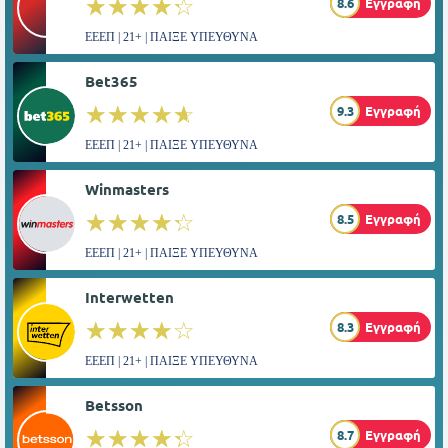
☆☆☆☆☆
★★★★★
8.6
Εγγραφή
ΕΕΕΠ | 21+ | ΠΑΙΞΕ ΥΠΕΥΘΥΝΑ
Bet365
☆☆☆☆☆
★★★★★
9.3
Εγγραφή
ΕΕΕΠ | 21+ | ΠΑΙΞΕ ΥΠΕΥΘΥΝΑ
Winmasters
☆☆☆☆☆
★★★★★
8.5
Εγγραφή
ΕΕΕΠ | 21+ | ΠΑΙΞΕ ΥΠΕΥΘΥΝΑ
Interwetten
☆☆☆☆☆
★★★★★
8.3
Εγγραφή
ΕΕΕΠ | 21+ | ΠΑΙΞΕ ΥΠΕΥΘΥΝΑ
Betsson
☆☆☆☆☆
★★★★★
8.7
Εγγραφή