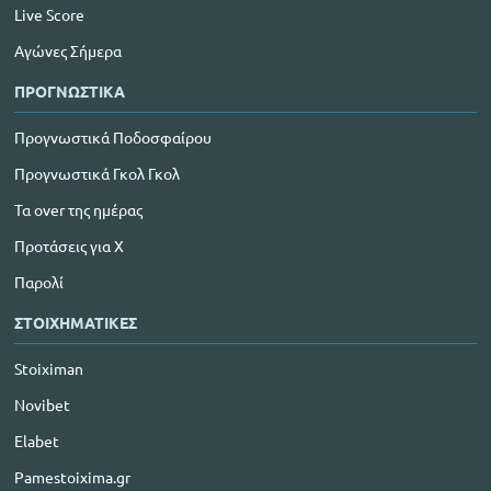
Live Score
Αγώνες Σήμερα
ΠΡΟΓΝΩΣΤΙΚΑ
Προγνωστικά Ποδοσφαίρου
Προγνωστικά Γκολ Γκολ
Τα over της ημέρας
Προτάσεις για Χ
Παρολί
ΣΤΟΙΧΗΜΑΤΙΚΕΣ
Stoiximan
Novibet
Elabet
Pamestoixima.gr