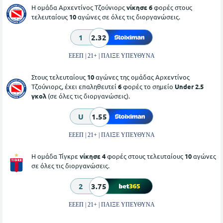
Η ομάδα Αρχεντίνος Τζούνιορς
νίκησε 6
φορές στους
τελευταίους
10
αγώνες σε όλες τις διοργανώσεις.
1
2.32
ΕΕΕΠ | 21+ | ΠΑΙΞΕ ΥΠΕΥΘΥΝΑ
Στους τελευταίους
10
αγώνες της ομάδας Αρχεντίνος
Τζούνιορς, έχει επαληθευτεί
6
φορές το σημείο
Under 2.5
γκολ
(σε όλες τις διοργανώσεις).
U
1.55
ΕΕΕΠ | 21+ | ΠΑΙΞΕ ΥΠΕΥΘΥΝΑ
Η ομάδα Τίγκρε
νίκησε 4
φορές στους τελευταίους
10
αγώνες
σε όλες τις διοργανώσεις.
2
3.75
ΕΕΕΠ | 21+ | ΠΑΙΞΕ ΥΠΕΥΘΥΝΑ