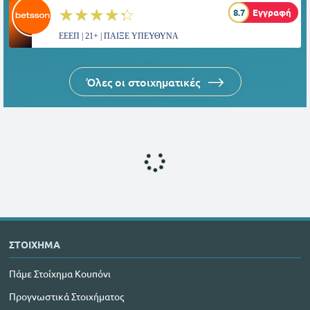
☆☆☆☆☆
★★★★★
8.7
Εγγραφή
ΕΕΕΠ | 21+ | ΠΑΙΞΕ ΥΠΕΥΘΥΝΑ
Όλες οι στοιχηματικές
ΣΤΟΙΧΗΜΑ
Πάμε Στοίχημα Κουπόνι
Προγνωστικά Στοιχήματος