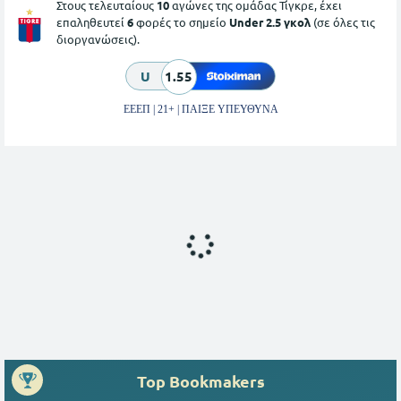
Στους τελευταίους
10
αγώνες της ομάδας Τίγκρε, έχει
επαληθευτεί
6
φορές το σημείο
Under 2.5 γκολ
(σε όλες τις
διοργανώσεις).
U
1.55
ΕΕΕΠ | 21+ | ΠΑΙΞΕ ΥΠΕΥΘΥΝΑ
Top Bookmakers