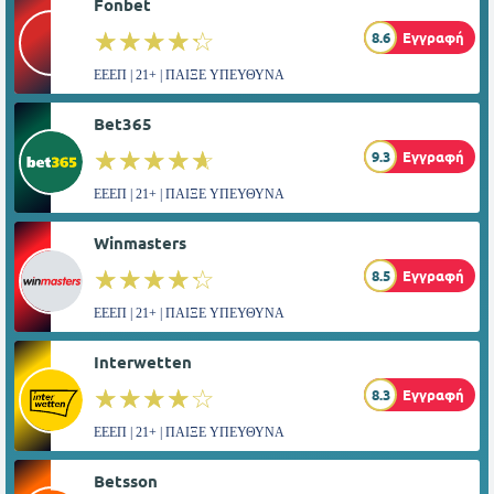
Fonbet
☆☆☆☆☆
★★★★★
8.6
Εγγραφή
ΕΕΕΠ | 21+ | ΠΑΙΞΕ ΥΠΕΥΘΥΝΑ
Bet365
☆☆☆☆☆
★★★★★
9.3
Εγγραφή
ΕΕΕΠ | 21+ | ΠΑΙΞΕ ΥΠΕΥΘΥΝΑ
Winmasters
☆☆☆☆☆
★★★★★
8.5
Εγγραφή
ΕΕΕΠ | 21+ | ΠΑΙΞΕ ΥΠΕΥΘΥΝΑ
Interwetten
☆☆☆☆☆
★★★★★
8.3
Εγγραφή
ΕΕΕΠ | 21+ | ΠΑΙΞΕ ΥΠΕΥΘΥΝΑ
Betsson