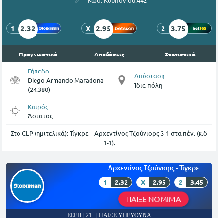
Κωδ. Κουπονιού:
442
2.32
2.95
3.75
1
X
2
Προγνωστικό
Αποδόσεις
Στατιστικά
Γήπεδο
Απόσταση
Diego Armando Maradona
Ίδια πόλη
(24.380)
Καιρός
Άστατος
Στο CLP (ημιτελικά): Τίγκρε – Αρχεντίνος Τζούνιορς 3-1 στα πέν. (κ.δ
1-1).
Αρχεντίνος Τζούνιορς - Τίγκρε
1
2.32
X
2.95
2
3.45
ΠΑΙΞΕ ΝΟΜΙΜΑ
ΕΕΕΠ | 21+ | ΠΑΙΞΕ ΥΠΕΥΘΥΝΑ