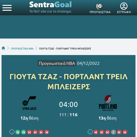
Το Νο1 site για το στοίχημα
ΠΡΟΓΝΩΣΤΙΚΑ
ΕΓΓΡΑΦΗ
ΠΡΟΓΝΩΣΤΙΚΑ ΝΒΑ
ΓΙΟΥΤΑ ΤΖΑΖ - ΠΟΡΤΛΑΝΤ ΤΡΕΙΛ ΜΠΛΕΙΖΕΡΣ
Προγνωστικά ΝΒΑ
04/12/2022
ΓΙΟΥΤΑ ΤΖΑΖ - ΠΟΡΤΛΑΝΤ ΤΡΕΙΛ
ΜΠΛΕΙΖΕΡΣ
04:00
111
:
116
12η
θέση
13η
θέση
i
Ν
Ν
Η
Η
Η
Η
i
Η
Η
Η
Ι
Η
Η