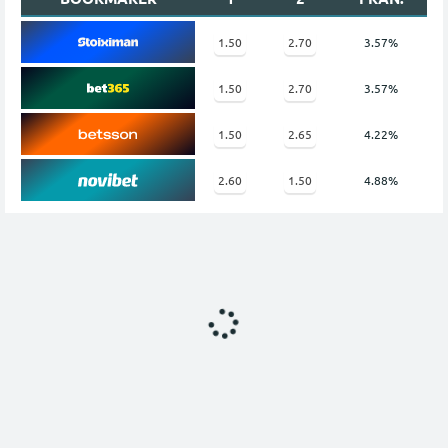
1.50
2.70
3.57%
1.50
2.70
3.57%
1.50
2.65
4.22%
2.60
1.50
4.88%