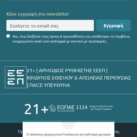
Κάνε εγγραφή στο newsletter
Εγγραφή
Ναι, έχω διαβάσει τους όρους & προυποθέσεις και αποδέχομαι να λαμβάνω
ενημερωτικά email από sentragoal.gr σχετικά με προσφορές.
21+ | ΑΡΜΟΔΙΟΣ ΡΥΘΜΙΣΤΗΣ ΕΕΕΠ |
ΚΙΝΔΥΝΟΣ ΕΘΙΣΜΟΥ & ΑΠΩΛΕΙΑΣ ΠΕΡΙΟΥΣΙΑΣ
|
ΠΑΙΞΕ ΥΠΕΥΘΥΝΑ
21+
Όροι χρήσης |
Πολιτική απορρήτου |
Θέσεις εργασίας
Ο ιστότοπος χρησιμοποιεί Cookies για την καλύτερη εμπειρία