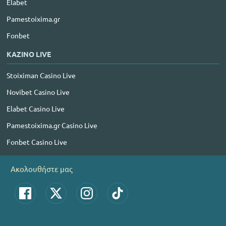
Elabet
Pamestoixima.gr
Fonbet
ΚΑΖΙΝΟ LIVE
Stoiximan Casino Live
Novibet Casino Live
Elabet Casino Live
Pamestoixima.gr Casino Live
Fonbet Casino Live
Ακολουθήστε μας