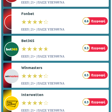
ΕΕΕΠ | 21+ | ΠΑΙΞΕ ΥΠΕΥΘΥΝΑ
Fonbet
☆☆☆☆☆
★★★★★
8.6
Εγγραφή
ΕΕΕΠ | 21+ | ΠΑΙΞΕ ΥΠΕΥΘΥΝΑ
Bet365
☆☆☆☆☆
★★★★★
9.3
Εγγραφή
ΕΕΕΠ | 21+ | ΠΑΙΞΕ ΥΠΕΥΘΥΝΑ
Winmasters
☆☆☆☆☆
★★★★★
8.5
Εγγραφή
ΕΕΕΠ | 21+ | ΠΑΙΞΕ ΥΠΕΥΘΥΝΑ
Interwetten
☆☆☆☆☆
★★★★★
8.3
Εγγραφή
ΕΕΕΠ | 21+ | ΠΑΙΞΕ ΥΠΕΥΘΥΝΑ