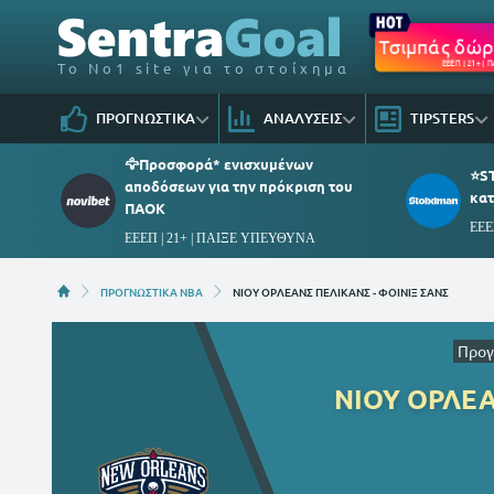
Τσιμπάς δώρα
Το Νο1 site για το στοίχημα
ΕΕΕΠ | 21+ |
ΠΡΟΓΝΩΣΤΙΚΑ
ΑΝΑΛΥΣΕΙΣ
TIPSTERS
🦅Προσφορά* ενισχυμένων
⭐ST
αποδόσεων για την πρόκριση του
κα
ΠΑΟΚ
ΕΕΕ
ΕΕΕΠ | 21+ | ΠΑΙΞΕ ΥΠΕΥΘΥΝΑ
ΠΡΟΓΝΩΣΤΙΚΑ ΝΒΑ
ΝΙΟΥ ΟΡΛΕΑΝΣ ΠΕΛΙΚΑΝΣ - ΦΟΙΝΙΞ ΣΑΝΣ
Προγ
ΝΙΟΥ ΟΡΛΕΑ