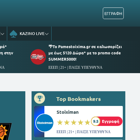
ΕΓΓΡΑΦΗ
Σ
ΚΑΖΙΝΟ LIVE
ορά*
🌴To Pamestoixima.gr σε καλωσορίζει
ση στην
με έως 5120 Δώρα* με το promo code
SUMMER5000!
ΥΝΑ
ΕΕΕΠ | 21+ | ΠΑΙΞΕ ΥΠΕΥΘΥΝΑ
Top Bookmakers
Stoiximan
☆☆☆☆☆
★★★★★
9.5
Εγγραφή
ΕΕΕΠ | 21+ | ΠΑΙΞΕ ΥΠΕΥΘΥΝΑ