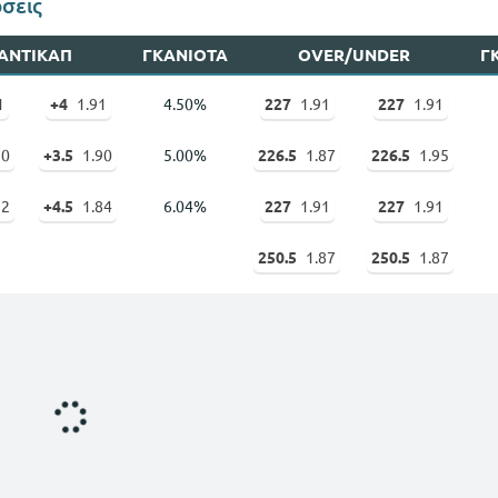
όσεις
ΑΝΤΙΚΑΠ
ΓΚΑΝΙΟΤΑ
OVER/UNDER
Γ
1
+4
1.91
4.50%
227
1.91
227
1.91
90
+3.5
1.90
5.00%
226.5
1.87
226.5
1.95
92
+4.5
1.84
6.04%
227
1.91
227
1.91
250.5
1.87
250.5
1.87