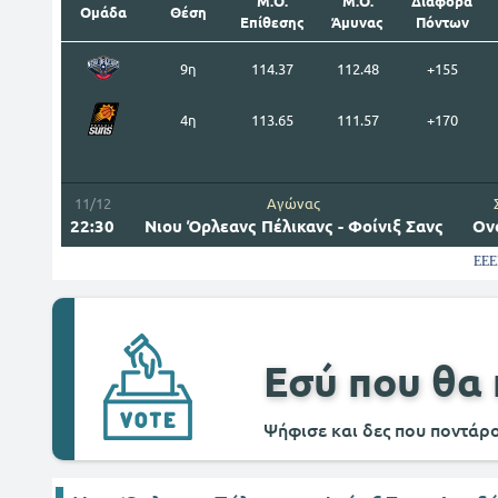
Μ.Ο.
Μ.Ο.
Διαφορά
Ομάδα
Θέση
Επίθεσης
Άμυνας
Πόντων
9η
114.37
112.48
+155
4η
113.65
111.57
+170
11/12
Αγώνας
22:30
Νιου Όρλεανς Πέλικανς - Φοίνιξ Σανς
Ov
ΕΕΕ
Εσύ που θα 
Ψήφισε και δες που ποντάρο