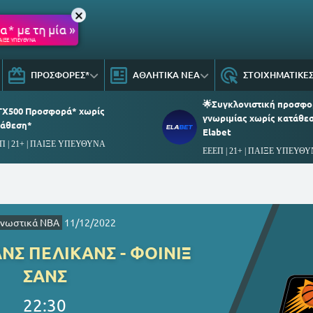
* με τη μία »
 ΠΑΙΞΕ ΥΠΕΥΘΥΝΑ
ΠΡΟΣΦΟΡΕΣ*
ΑΘΛΗΤΙΚΑ ΝΕΑ
ΣΤΟΙΧΗΜΑΤΙΚΕ
🌟Συγκλονιστική προσφ
X500 Προσφορά* χωρίς
γνωριμίας χωρίς κατάθε
τάθεση*
Elabet
Π | 21+ | ΠΑΙΞΕ ΥΠΕΥΘΥΝΑ
ΕΕΕΠ | 21+ | ΠΑΙΞΕ ΥΠΕΥΘ
νωστικά ΝΒΑ
11/12/2022
ΝΣ ΠΕΛΙΚΑΝΣ - ΦΟΙΝΙΞ
ΣΑΝΣ
22:30