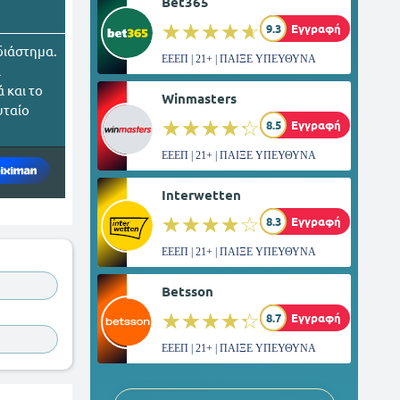
Bet365
☆☆☆☆☆
★★★★★
9.3
Εγγραφή
διάστημα.
ΕΕΕΠ | 21+ | ΠΑΙΞΕ ΥΠΕΥΘΥΝΑ
α
 και το
Winmasters
υταίο
☆☆☆☆☆
★★★★★
8.5
Εγγραφή
ΕΕΕΠ | 21+ | ΠΑΙΞΕ ΥΠΕΥΘΥΝΑ
Interwetten
☆☆☆☆☆
★★★★★
8.3
Εγγραφή
ΕΕΕΠ | 21+ | ΠΑΙΞΕ ΥΠΕΥΘΥΝΑ
Betsson
☆☆☆☆☆
★★★★★
8.7
Εγγραφή
ΕΕΕΠ | 21+ | ΠΑΙΞΕ ΥΠΕΥΘΥΝΑ