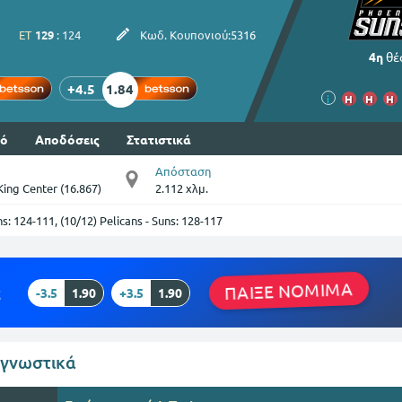
ET
129
:
124
Κωδ. Κουπονιού:
5316
4η
θέ
+4.5
1.84
i
Η
Η
Η
κό
Αποδόσεις
Στατιστικά
Απόσταση
ing Center (16.867)
2.112 χλμ.
ns: 124-111, (10/12) Pelicans - Suns: 128-117
ΠΑΙΞΕ ΝΟΜΙΜΑ
ς
-3.5
1.90
+3.5
1.90
γνωστικά