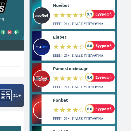
Novibet
☆☆☆☆☆
★★★★★
9.1
Εγγραφή
ση
ΕΕΕΠ | 21+ | ΠΑΙΞΕ ΥΠΕΥΘΥΝΑ
Ν
Η
Ν
Elabet
☆☆☆☆☆
★★★★★
8.8
Εγγραφή
ΕΕΕΠ | 21+ | ΠΑΙΞΕ ΥΠΕΥΘΥΝΑ
Pamestoixima.gr
☆☆☆☆☆
★★★★★
8.6
Εγγραφή
ΕΕΕΠ | 21+ | ΠΑΙΞΕ ΥΠΕΥΘΥΝΑ
Fonbet
☆☆☆☆☆
★★★★★
8.6
Εγγραφή
ΕΕΕΠ | 21+ | ΠΑΙΞΕ ΥΠΕΥΘΥΝΑ