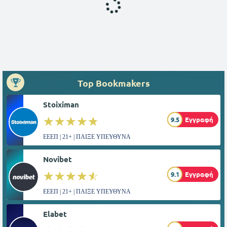
Top Bookmakers
Stoiximan
☆☆☆☆☆
★★★★★
9.5
Εγγραφή
ΕΕΕΠ | 21+ | ΠΑΙΞΕ ΥΠΕΥΘΥΝΑ
Novibet
☆☆☆☆☆
★★★★★
9.1
Εγγραφή
ΕΕΕΠ | 21+ | ΠΑΙΞΕ ΥΠΕΥΘΥΝΑ
Elabet