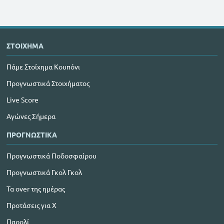
ΣΤΟΙΧΗΜΑ
Πάμε Στοίχημα Κουπόνι
Προγνωστικά Στοιχήματος
Live Score
Αγώνες Σήμερα
ΠΡΟΓΝΩΣΤΙΚΑ
Προγνωστικά Ποδοσφαίρου
Προγνωστικά Γκολ Γκολ
Τα over της ημέρας
Προτάσεις για Χ
Παρολί