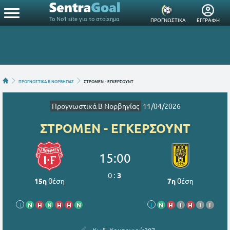
Το Νο1 site για το στοίχημα
ΠΡΟΓΝΩΣΤΙΚΑ
ΕΓΓΡΑΦΗ
ΠΡΟΓΝΩΣΤΙΚΑ Β ΝΟΡΒΗΓΙΑΣ
ΣΤΡΟΜΕΝ - ΕΓΚΕΡΣΟΥΝΤ
Προγνωστικά Β Νορβηγίας
11/04/2026
ΣΤΡΟΜΕΝ - ΕΓΚΕΡΣΟΥΝΤ
15:00
0
:
3
15η
θέση
7η
θέση
i
Ν
Η
Ν
Η
Η
Ν
i
Ν
Η
Ι
Η
Ι
Ι