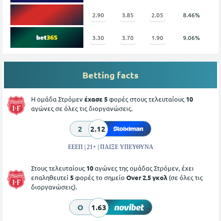
2.90
3.85
2.05
8.46%
3.30
3.70
1.90
9.06%
Betting facts
Η ομάδα Στρόμεν
έχασε 5
φορές στους τελευταίους
10
αγώνες σε όλες τις διοργανώσεις.
2
2.12
ΕΕΕΠ | 21+ | ΠΑΙΞΕ ΥΠΕΥΘΥΝΑ
Στους τελευταίους
10
αγώνες της ομάδας Στρόμεν, έχει
επαληθευτεί
5
φορές το σημείο
Over 2.5 γκολ
(σε όλες τις
διοργανώσεις).
O
1.63