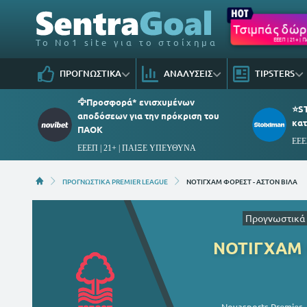
Τσιμπάς δώρα
ΕΕΕΠ | 21+ |
Το Νο1 site για το στοίχημα
ΠΡΟΓΝΩΣΤΙΚΑ
ΑΝΑΛΥΣΕΙΣ
TIPSTERS
🦅Προσφορά* ενισχυμένων
⭐ST
αποδόσεων για την πρόκριση του
κα
ΠΑΟΚ
ΕΕΕ
ΕΕΕΠ | 21+ | ΠΑΙΞΕ ΥΠΕΥΘΥΝΑ
ΠΡΟΓΝΩΣΤΙΚΑ PREMIER LEAGUE
ΝΟΤΙΓΧΑΜ ΦΟΡΕΣΤ - ΑΣΤΟΝ ΒΙΛΑ
Προγνωστικά 
ΝΟΤΙΓΧΑΜ 
Nοvasports Premier