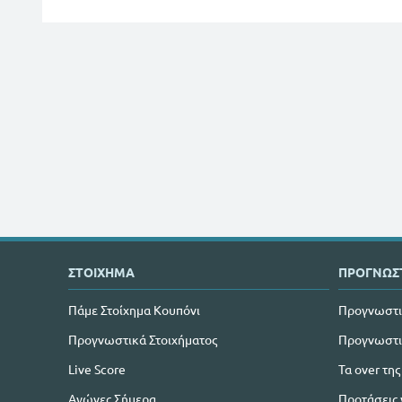
ΣΤΟΙΧΗΜΑ
ΠΡΟΓΝΩΣ
Πάμε Στοίχημα Κουπόνι
Προγνωστι
Προγνωστικά Στοιχήματος
Προγνωστι
Live Score
Τα over της
Αγώνες Σήμερα
Προτάσεις 