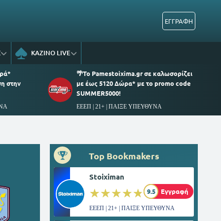
ΕΓΓΡΑΦΗ
Σ
ΚΑΖΙΝΟ LIVE
ορά*
🌴To Pamestoixima.gr σε καλωσορίζει
ση στην
με έως 5120 Δώρα* με το promo code
SUMMER5000!
ΥΝΑ
ΕΕΕΠ | 21+ | ΠΑΙΞΕ ΥΠΕΥΘΥΝΑ
Top Bookmakers
Stoiximan
☆☆☆☆☆
★★★★★
9.5
Εγγραφή
ΕΕΕΠ | 21+ | ΠΑΙΞΕ ΥΠΕΥΘΥΝΑ