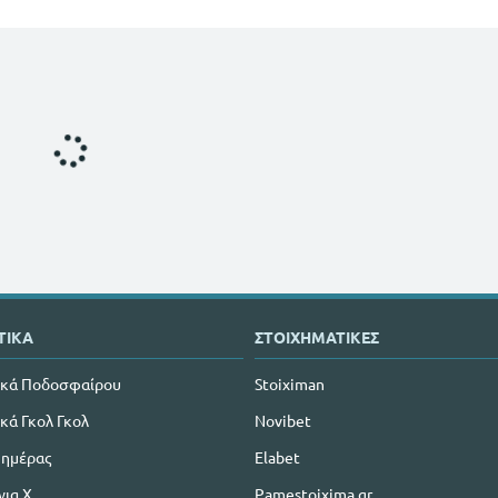
ΤΙΚΑ
ΣΤΟΙΧΗΜΑΤΙΚΕΣ
κά Ποδοσφαίρου
Stoiximan
κά Γκολ Γκολ
Novibet
 ημέρας
Elabet
για Χ
Pamestoixima.gr