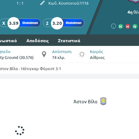
1
:
1
Κωδ. Κουπονιού:
1116
4η
θέ
X
3.59
2
3.20
i
Ν
Η
Ν
νωστικό
Αποδόσεις
Στατιστικά
ήπεδο
Απόσταση
Καιρός
ity Ground (30.576)
74 χλμ.
Αίθριος
στον Βίλα - Νότιγχαμ Φόρεστ 3-1
Άστον Βίλα