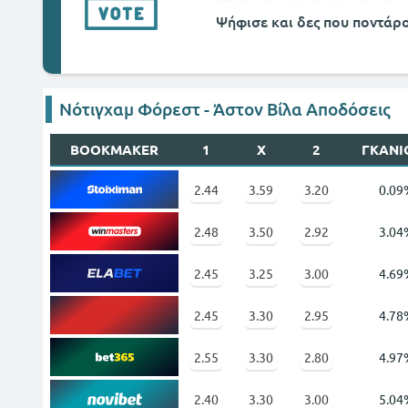
Ψήφισε και δες που ποντάρο
Νότιγχαμ Φόρεστ - Άστον Βίλα Αποδόσεις
BOOKMAKER
1
X
2
ΓΚΑΝΙ
2.44
3.59
3.20
0.09
2.48
3.50
2.92
3.04
2.45
3.25
3.00
4.69
2.45
3.30
2.95
4.78
2.55
3.30
2.80
4.97
2.40
3.30
3.00
5.04