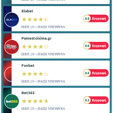
Elabet
☆☆☆☆☆
★★★★★
8.8
Εγγραφή
ΕΕΕΠ | 21+ | ΠΑΙΞΕ ΥΠΕΥΘΥΝΑ
Pamestoixima.gr
☆☆☆☆☆
★★★★★
8.6
Εγγραφή
ΕΕΕΠ | 21+ | ΠΑΙΞΕ ΥΠΕΥΘΥΝΑ
Fonbet
☆☆☆☆☆
★★★★★
8.6
Εγγραφή
ΕΕΕΠ | 21+ | ΠΑΙΞΕ ΥΠΕΥΘΥΝΑ
Bet365
☆☆☆☆☆
★★★★★
9.3
Εγγραφή
ΕΕΕΠ | 21+ | ΠΑΙΞΕ ΥΠΕΥΘΥΝΑ