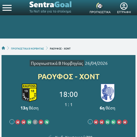
Το Νο1 site για το στοίχημα
ΠΡΟΓΝΩΣΤΙΚΑ
ΕΓΓΡΑΦΗ
ΠΡΟΓΝΩΣΤΙΚΑ Β ΝΟΡΒΗΓΙΑΣ
ΡΑΟΥΦΟΣ - ΧΟΝΤ
Προγνωστικά Β Νορβηγίας
26/04/2026
ΡΑΟΥΦΟΣ - ΧΟΝΤ
18:00
1
:
1
13η
θέση
6η
θέση
i
Η
Η
Ν
Ι
Η
Ν
i
Η
Η
Ν
Ν
Η
Η