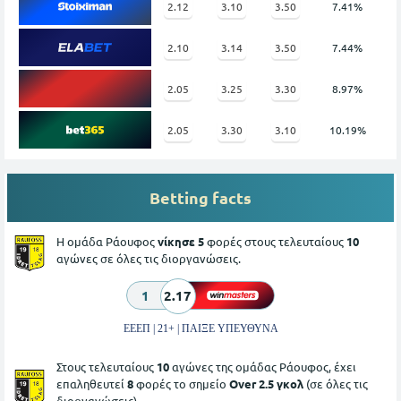
2.12
3.10
3.50
7.41%
2.10
3.14
3.50
7.44%
2.05
3.25
3.30
8.97%
2.05
3.30
3.10
10.19%
Betting facts
Η ομάδα Ράουφος
νίκησε 5
φορές στους τελευταίους
10
αγώνες σε όλες τις διοργανώσεις.
1
2.17
ΕΕΕΠ | 21+ | ΠΑΙΞΕ ΥΠΕΥΘΥΝΑ
Στους τελευταίους
10
αγώνες της ομάδας Ράουφος, έχει
επαληθευτεί
8
φορές το σημείο
Over 2.5 γκολ
(σε όλες τις
διοργανώσεις).