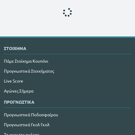
ΣΤΟΙΧΗΜΑ
Πάμε Στοίχημα Κουπόνι
Προγνωστικά Στοιχήματος
Live Score
Αγώνες Σήμερα
ΠΡΟΓΝΩΣΤΙΚΑ
Προγνωστικά Ποδοσφαίρου
Προγνωστικά Γκολ Γκολ
Τα over της ημέρας