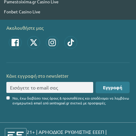
Pamestoixima.gr Casino Live
Fonbet Casino Live
Ακολουθήστε μας
Κάνε εγγραφή στο newsletter
Εγγραφή
Ναι, έχω διαβάσει τους όρους & προυποθέσεις και αποδέχομαι να λαμβάνω
ενημερωτικά email από sentragoal.gr σχετικά με προσφορές.
21+ | ΑΡΜΟΔΙΟΣ ΡΥΘΜΙΣΤΗΣ ΕΕΕΠ |