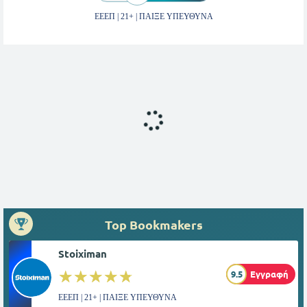
ΕΕΕΠ | 21+ | ΠΑΙΞΕ ΥΠΕΥΘΥΝΑ
Top Bookmakers
Stoiximan
☆☆☆☆☆
★★★★★
9.5
Εγγραφή
ΕΕΕΠ | 21+ | ΠΑΙΞΕ ΥΠΕΥΘΥΝΑ