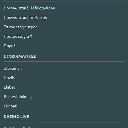
Προγνωστικά Ποδοσφαίρου
Προγνωστικά Γκολ Γκολ
Τα over της ημέρας
Προτάσεις για Χ
Παρολί
ΣΤΟΙΧΗΜΑΤΙΚΕΣ
Stoiximan
Novibet
Elabet
Pamestoixima.gr
Fonbet
ΚΑΖΙΝΟ LIVE