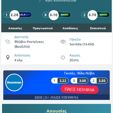
Κωδ. Κουπονιού:
356
2.28
3.10
3.70
1
X
2
Απουσίες
Προγνωστικό
Αποδόσεις
Στατιστικά
Διαιτητής
Γήπεδο
Φλάβιο Ροντρίγκες
Serrinha (14.450)
(Βραζιλία)
Απόσταση
Καιρός
4 χλμ.
Ζέστη
Γκοϊάς - Βίλα Νόβα
1
2.22
X
3.00
2
3.50
ΠΑΙΞΕ ΝΟΜΙΜΑ
ΕΕΕΠ | 21+ | ΠΑΙΞΕ ΥΠΕΥΘΥΝΑ
Απουσίες