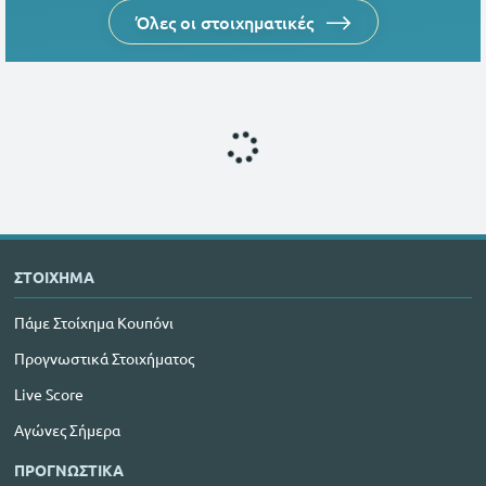
Όλες οι στοιχηματικές
ΣΤΟΙΧΗΜΑ
Πάμε Στοίχημα Κουπόνι
Προγνωστικά Στοιχήματος
Live Score
Αγώνες Σήμερα
ΠΡΟΓΝΩΣΤΙΚΑ