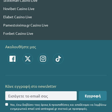
Stoiximan Casino Live
Novibet Casino Live
Elabet Casino Live
Pamestoixima.gr Casino Live
Fonbet Casino Live
Ακολουθήστε μας
Κάνε εγγραφή στο newsletter
Εγγραφή
Ναι, έχω διαβάσει τους όρους & προυποθέσεις και αποδέχομαι να λαμβάνω
ενημερωτικά email από sentragoal.gr σχετικά με προσφορές.