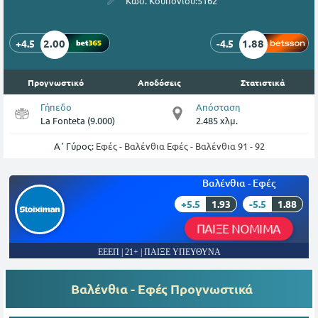
Κωδ. Κουπονιού:
5162
2.00
1.88
+4.5
-4.5
Προγνωστικό
Αποδόσεις
Στατιστικά
Γήπεδο
Απόσταση
La Fonteta (9.000)
2.485 χλμ.
Α΄ Γύρος:
Εφές - Βαλένθια Εφές - Βαλένθια 91 - 92
Βαλένθια - Εφές
+5.5
1.93
-5.5
1.88
ΠΑΙΞΕ ΝΟΜΙΜΑ
ΕΕΕΠ | 21+ | ΠΑΙΞΕ ΥΠΕΥΘΥΝΑ
Βαλένθια - Εφές
Προγνωστικά