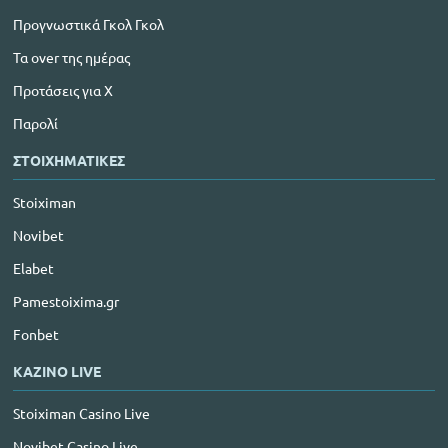
Προγνωστικά Γκολ Γκολ
Τα over της ημέρας
Προτάσεις για Χ
Παρολί
ΣΤΟΙΧΗΜΑΤΙΚΕΣ
Stoiximan
Novibet
Elabet
Pamestoixima.gr
Fonbet
ΚΑΖΙΝΟ LIVE
Stoiximan Casino Live
Novibet Casino Live