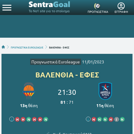
Το Νο1 site για το στοίχημα
ΠΡΟΓΝΩΣΤΙΚΑ
ΕΓΓΡΑΦΗ
ΠΡΟΓΝΩΣΤΙΚΑ EUROLEAGUE
ΒΑΛΕΝΘΙΑ - ΕΦΕΣ
Προγνωστικά Euroleague
11/01/2023
ΒΑΛΕΝΘΙΑ - ΕΦΕΣ
21:30
81
:
71
13η
θέση
11η
θέση
i
Η
Η
Ν
Η
Η
Ν
i
Η
Ν
Ν
Η
Ι
Ν