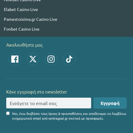
Elabet Casino Live
Pamestoixima.gr Casino Live
Fonbet Casino Live
Ακολουθήστε μας
Κάνε εγγραφή στο newsletter
Εγγραφή
Ναι, έχω διαβάσει τους όρους & προυποθέσεις και αποδέχομαι να λαμβάνω
ενημερωτικά email από sentragoal.gr σχετικά με προσφορές.