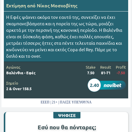
Εκτίμηση από
Νίκος Μοσχοβίτης
Η Εφές ψάχνει ακόμα τον εαυτό της, συνεχίζει να έχει
σκαμπανεβάσματα και η πορεία της ως τώρα, μοιάζει
αρκετά με την περσινή της κανονική περίοδο. Η Βαλένθια
είναι σε δύσκολη φάση, καθώς έχει πολλές απουσίες,
μετράει τέσσερις ήττες στα πέντε τελευταία παιχνίδια και
κινδυνεύει να μείνει και εκτός Copa del Rey. Πάμε με το
διπλό και το over.
Αγώνας
Stake
Result
Profit
Βαλένθια - Εφές
7.50
81-71
-7.50
Σημείο
2.40
2 & Over 158.5
ΕΕΕΠ | 21+ | ΠΑΙΞΕ ΥΠΕΥΘΥΝΑ
ΨΗΦΙΣΕ
Εσύ που θα πόνταρες;