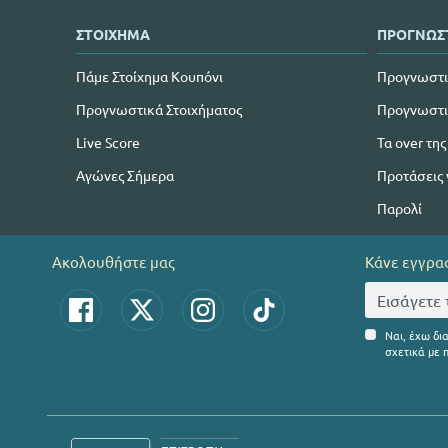
ΣΤΟΙΧΗΜΑ
ΠΡΟΓΝΩΣ
Πάμε Στοίχημα Κουπόνι
Προγνωστι
Προγνωστικά Στοιχήματος
Προγνωστι
Live Score
Τα over της
Αγώνες Σήμερα
Προτάσεις 
Παρολί
Ακολουθήστε μας
Κάνε εγγρα
Ναι, έχω δι
σχετικά με 