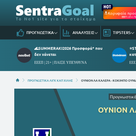
🔝Κορυφαία προ
ΕΕΕΠ | 21+ |
Το Νο1 site για το στοίχημα
ΠΡΟΓΝΩΣΤΙΚΑ
ΑΝΑΛΥΣΕΙΣ
TIPSTERS
🌊SUMMERAKI2026 Προσφορά* που
⭐ST
δεν χάνεται
κα
ΕΕΕΠ | 21+ | ΠΑΙΞΕ ΥΠΕΥΘΥΝΑ
ΕΕΕ
ΠΡΟΓΝΩΣΤΙΚΑ ΛΙΓΚ ΚΑΠ ΧΙΛΗΣ
ΟΥΝΙΟΝ ΛΑ ΚΑΛΕΡΑ - ΚΟΚΙΜΠΟ ΟΥΝ
Προγνωστικά 
ΟΥΝΙΟΝ Λ