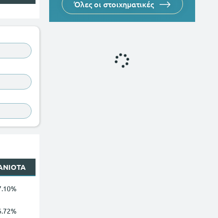
Όλες οι στοιχηματικές
ΑΝΙΟΤΑ
7.10%
6.72%