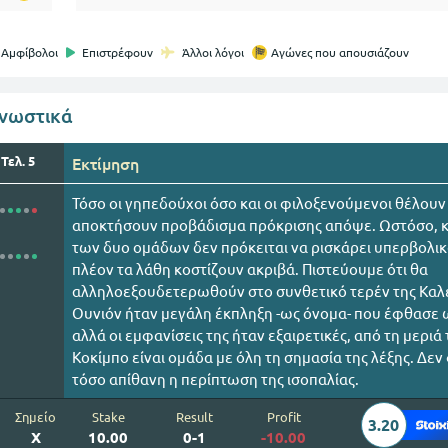
Αμφίβολοι
Επιστρέφουν
Άλλοι λόγοι
Αγώνες που απουσιάζουν
νωστικά
Τελ. 5
Εκτίμηση
Τόσο οι γηπεδούχοι όσο και οι φιλοξενούμενοι θέλουν
αποκτήσουν προβάδισμα πρόκρισης απόψε. Ωστόσο, κ
των δυο ομάδων δεν πρόκειται να ρισκάρει υπερβολι
πλέον τα λάθη κοστίζουν ακριβά. Πιστεύουμε ότι θα
αλληλοεξουδετερωθούν στο συνθετικό τερέν της Καλ
Ουνιόν ήταν μεγάλη έκπληξη -ως όνομα- που έφθασε
αλλά οι εμφανίσεις της ήταν εξαιρετικές, από τη μεριά 
Κοκίμπο είναι ομάδα με όλη τη σημασία της λέξης. Δεν
τόσο απίθανη η περίπτωση της ισοπαλίας.
Σημείο
Stake
Result
Profit
3.20
Χ
10.00
0-1
-10.00