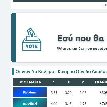
ΕΕΕ
Εσύ που θα 
Ψήφισε και δες που ποντάρ
Ουνιόν Λα Καλέρα - Κοκίμπο Ούνιδο Αποδό
BOOKMAKER
1
X
2
ΓΚΑΝΙ
3.85
3.20
2.02
6.30
4.00
3.15
1.98
6.76