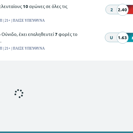
ελευταίους
10
αγώνες σε όλες τις
2
2.40
Π | 21+ | ΠΑΙΞΕ ΥΠΕΥΘΥΝΑ
 Ούνιδο, έχει επαληθευτεί
7
φορές το
U
1.63
.
Π | 21+ | ΠΑΙΞΕ ΥΠΕΥΘΥΝΑ