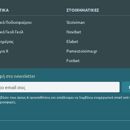
ΤΙΚΑ
ΣΤΟΙΧΗΜΑΤΙΚΕΣ
κά Ποδοσφαίρου
Stoiximan
κά Γκολ Γκολ
Novibet
 ημέρας
Elabet
για Χ
Pamestoixima.gr
Fonbet
φή στο newsletter
αβάσει τους όρους & προυποθέσεις και αποδέχομαι να λαμβάνω ενημερωτικά email από s
προσφορές.