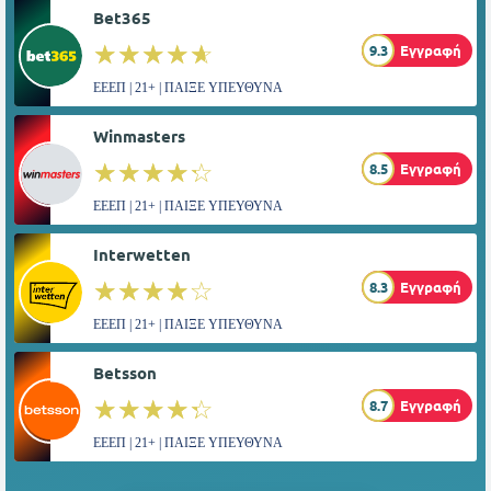
Bet365
☆☆☆☆☆
★★★★★
9.3
Εγγραφή
ΕΕΕΠ | 21+ | ΠΑΙΞΕ ΥΠΕΥΘΥΝΑ
Winmasters
☆☆☆☆☆
★★★★★
8.5
Εγγραφή
ΕΕΕΠ | 21+ | ΠΑΙΞΕ ΥΠΕΥΘΥΝΑ
Interwetten
☆☆☆☆☆
★★★★★
8.3
Εγγραφή
ΕΕΕΠ | 21+ | ΠΑΙΞΕ ΥΠΕΥΘΥΝΑ
Betsson
☆☆☆☆☆
★★★★★
8.7
Εγγραφή
ΕΕΕΠ | 21+ | ΠΑΙΞΕ ΥΠΕΥΘΥΝΑ