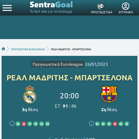
Το Νο1 site για το στοίχημα
ΠΡΟΓΝΩΣΤΙΚΑ
ΕΓΓΡΑΦΗ
ΠΡΟΓΝΩΣΤΙΚΑ EUROLEAGUE
ΡΕΑΛ ΜΑΔΡΙΤΗΣ - ΜΠΑΡΤΣΕΛΟΝΑ
Προγνωστικά Euroleague
26/01/2023
ΡΕΑΛ ΜΑΔΡΙΤΗΣ - ΜΠΑΡΤΣΕΛΟΝΑ
20:00
ET
91
:
86
3η
θέση
2η
θέση
i
Ν
Η
Ν
Ν
Ν
Ν
i
Ν
Ν
Ν
Η
Ν
Ν