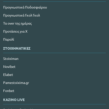
Προγνωστικά Ποδοσφαίρου
Προγνωστικά Γκολ Γκολ
Τα over της ημέρας
Προτάσεις για Χ
Παρολί
ΣΤΟΙΧΗΜΑΤΙΚΕΣ
Stoiximan
Novibet
Elabet
Pamestoixima.gr
Fonbet
ΚΑΖΙΝΟ LIVE