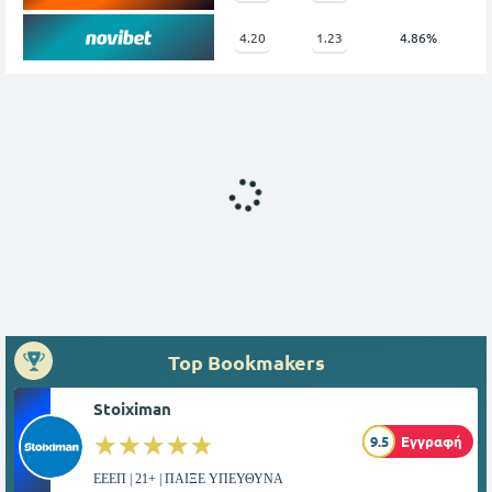
4.20
1.23
4.86%
Top Bookmakers
Stoiximan
☆☆☆☆☆
★★★★★
9.5
Εγγραφή
ΕΕΕΠ | 21+ | ΠΑΙΞΕ ΥΠΕΥΘΥΝΑ