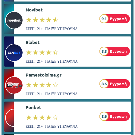
Novibet
☆☆☆☆☆
★★★★★
9.1
Εγγραφή
ΕΕΕΠ | 21+ | ΠΑΙΞΕ ΥΠΕΥΘΥΝΑ
Elabet
☆☆☆☆☆
★★★★★
8.8
Εγγραφή
ΕΕΕΠ | 21+ | ΠΑΙΞΕ ΥΠΕΥΘΥΝΑ
Pamestoixima.gr
☆☆☆☆☆
★★★★★
8.6
Εγγραφή
ΕΕΕΠ | 21+ | ΠΑΙΞΕ ΥΠΕΥΘΥΝΑ
Fonbet
☆☆☆☆☆
★★★★★
8.6
Εγγραφή
ΕΕΕΠ | 21+ | ΠΑΙΞΕ ΥΠΕΥΘΥΝΑ