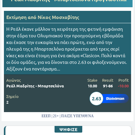
Εκτίμηση από
Νίκος Μοσχοβίτης
Η Ρεάλ έκανε μάλλον τη χειρότερη της φετινή εμφάνιση
στην έδρα του Ολυμπιακού την προηγούμενη εβδομάδα
και έχασε την ευκαιρία να πάει πρώτη, ενώ από την
πλευρά της η Μπαρτσελόνα προέρχεται από τρεις σερί
νίκες και είναι έτοιμη για ένα ακόμα «Clasico». Πολύ κοντά
οι δύο ομάδες, για να δίνονται στο 2.63 οι φιλοξενούμενοι.
Αξίζουν ένα ποντάρισμα...
Αγώνας
Stake
Result
Profit
Ρεάλ Μαδρίτης - Μπαρτσελόνα
10.00
91-86
-10.00
Σημείο
2.63
2
ΕΕΕΠ | 21+ | ΠΑΙΞΕ ΥΠΕΥΘΥΝΑ
ΨΗΦΙΣΕ