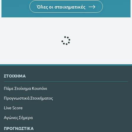
Όλες οι στοιχηματικές
ΣΤΟΙΧΗΜΑ
Πάμε Στοίχημα Κουπόνι
Προγνωστικά Στοιχήματος
Live Score
Αγώνες Σήμερα
ΠΡΟΓΝΩΣΤΙΚΑ