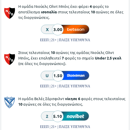
Η ομάδα Νιούελς Ολντ Μπόις έχει φέρει
4
φορές το
αποτέλεσμα
ισοπαλία
στους τελευταίους
10
αγώνες σε όλες
τις διοργανώσεις.
X
3.00
ΕΕΕΠ | 21+ | ΠΑΙΞΕ ΥΠΕΥΘΥΝΑ
Στους τελευταίους
10
αγώνες της ομάδας Νιούελς Ολντ
Μπόις, έχει επαληθευτεί
7
φορές το σημείο
Under 2.5 γκολ
(σε όλες τις διοργανώσεις).
U
1.50
ΕΕΕΠ | 21+ | ΠΑΙΞΕ ΥΠΕΥΘΥΝΑ
Η ομάδα Βελές Σάρσφιλντ
νίκησε 6
φορές στους τελευταίους
10
αγώνες σε όλες τις διοργανώσεις.
2
5.10
ΕΕΕΠ | 21+ | ΠΑΙΞΕ ΥΠΕΥΘΥΝΑ