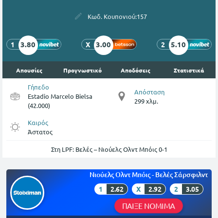
Κωδ. Κουπονιού:
157
3.80
3.00
5.10
1
X
2
Απουσίες
Προγνωστικό
Αποδόσεις
Στατιστικά
Γήπεδο
Απόσταση
Estadio Marcelo Bielsa
299 χλμ.
(42.000)
Καιρός
Άστατος
Στη LPF: Βελές – Νιούελς Ολντ Μπόις 0-1
Νιούελς Ολντ Μπόις - Βελές Σάρσφιλντ
1
2.62
X
2.92
2
3.05
ΠΑΙΞΕ ΝΟΜΙΜΑ