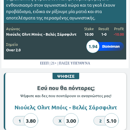
ενθουσιασμό στον αγωνιστικό χώρο και τα γκολ έχουν
προβάδισμα, ειδικα αν ρίξουμε μία ματιά και στα
αποτελέσματα της περασμένης αγωνιστικής.
Αγώνας
Stake
Result
Profit
Νιούελς Ολντ Μπόις - Βελές Σάρσφιλντ
10.00
1-0
-10.00
Σημείο
1.94
Over 2.0
ΕΕΕΠ | 21+ | ΠΑΙΞΕ ΥΠΕΥΘΥΝΑ
ΨΗΦΙΣΕ
Εσύ που θα πόνταρες;
Ψήφισε και δες που ποντάρουν οι αναγνώστες μας!
Νιούελς Ολντ Μπόις - Βελές Σάρσφιλντ
3.80
3.00
5.10
1
X
2