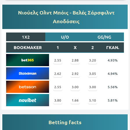
Νιούελς Ολντ Μπόις - Βελές Σάρσφιλντ
Αποδόσεις
1X2
U/O
GG/NG
BOOKMAKER
1
X
2
ΓΚΑΝ.
2.55
2.88
3.20
4.93%
2.62
2.92
3.05
4.94%
2.55
3.00
3.00
5.56%
3.80
1.66
5.10
5.81%
Betting facts