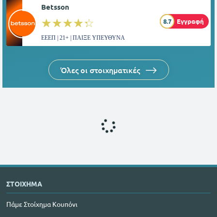
Betsson
☆☆☆☆☆
★★★★★
8.7
Εγγραφή
ΕΕΕΠ | 21+ | ΠΑΙΞΕ ΥΠΕΥΘΥΝΑ
Όλες οι στοιχηματικές
ΣΤΟΙΧΗΜΑ
Πάμε Στοίχημα Κουπόνι