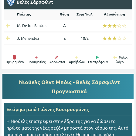
Βελές Σάρσφιλντ
Παίχτης
Θέση
Συμ/Γκολ
Αξιολόγηση
☆☆☆☆☆
★★★★★
M. De los Santos
Α
☆☆☆☆☆
★★★★★
J. Menéndez
Ε
10/2
Άλλοι
Tιμωρημένοι
Τραυματίες
Άρρωστοι
Αμφίβολοι
Επιστρέφουν
λόγοι
Νιούελς Ολντ Μπόις - Βελές Σάρσφιλντ
Προγνωστικά
Εκτίμηση από
Γιάννης Κουτρουμάνης
Η Νιούελς επιστρέφει στην έδρα της για να δώσει το
πρώτο ματς της νέας σεζόν μπροστά στον κόσμο της. Αυτό
σημαίνει πως η ομάδα του Χέινζε θα μπει με μεγάλο