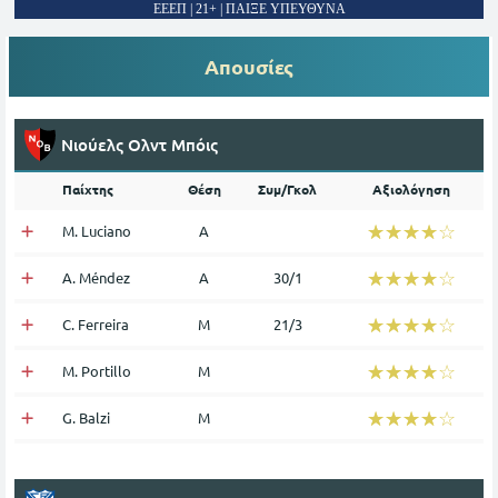
ΕΕΕΠ | 21+ | ΠΑΙΞΕ ΥΠΕΥΘΥΝΑ
Απουσίες
Νιούελς Ολντ Μπόις
Παίχτης
Θέση
Συμ/Γκολ
Αξιολόγηση
☆☆☆☆☆
★★★★★
M. Luciano
Α
☆☆☆☆☆
★★★★★
A. Méndez
Α
30/1
☆☆☆☆☆
★★★★★
C. Ferreira
Μ
21/3
☆☆☆☆☆
★★★★★
M. Portillo
Μ
☆☆☆☆☆
★★★★★
G. Balzi
Μ