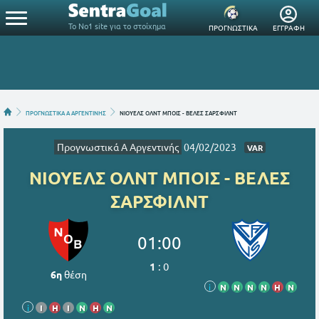
Το Νο1 site για το στοίχημα
ΠΡΟΓΝΩΣΤΙΚΑ
ΕΓΓΡΑΦΗ
ΠΡΟΓΝΩΣΤΙΚΑ A ΑΡΓΕΝΤΙΝΗΣ
ΝΙΟΥΕΛΣ ΟΛΝΤ ΜΠΟΙΣ - ΒΕΛΕΣ ΣΑΡΣΦΙΛΝΤ
Προγνωστικά A Αργεντινής
04/02/2023
VAR
ΝΙΟΥΕΛΣ ΟΛΝΤ ΜΠΟΙΣ - ΒΕΛΕΣ
ΣΑΡΣΦΙΛΝΤ
01:00
1
:
0
6η
θέση
i
Ν
Ν
Ν
Ν
Η
Ν
i
Ι
Η
Ι
Ν
Η
Ν