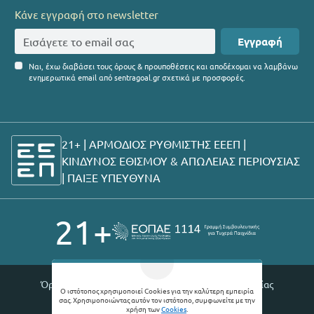
Κάνε εγγραφή στο newsletter
Εγγραφή
Ναι, έχω διαβάσει τους όρους & προυποθέσεις και αποδέχομαι να λαμβάνω
ενημερωτικά email από sentragoal.gr σχετικά με προσφορές.
21+ | ΑΡΜΟΔΙΟΣ ΡΥΘΜΙΣΤΗΣ ΕΕΕΠ |
ΚΙΝΔΥΝΟΣ ΕΘΙΣΜΟΥ & ΑΠΩΛΕΙΑΣ ΠΕΡΙΟΥΣΙΑΣ
|
ΠΑΙΞΕ ΥΠΕΥΘΥΝΑ
21+
Όροι χρήσης |
Πολιτική απορρήτου |
Θέσεις εργασίας
Ο ιστότοπος χρησιμοποιεί Cookies για την καλύτερη εμπειρία
σας. Χρησιμοποιώντας αυτόν τον ιστότοπο, συμφωνείτε με την
© 2026 Sentragoal
χρήση των
Cookies
.