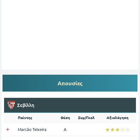
Απουσίες
Σεβίλλη
Παίχτης
Θέση
Συμ/Γκολ
Αξιολόγηση
☆☆☆☆☆
★★★★★
Marcão Teixeira
Α