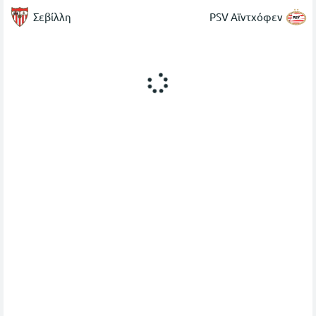
Σεβίλλη
PSV Αϊντχόφεν