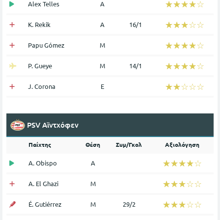
☆☆☆☆☆
★★★★★
Alex Telles
Α
☆☆☆☆☆
★★★★★
K. Rekik
Α
16/1
☆☆☆☆☆
★★★★★
Papu Gómez
Μ
☆☆☆☆☆
★★★★★
P. Gueye
Μ
14/1
☆☆☆☆☆
★★★★★
J. Corona
Ε
PSV Αϊντχόφεν
Παίχτης
Θέση
Συμ/Γκολ
Αξιολόγηση
☆☆☆☆☆
★★★★★
A. Obispo
Α
☆☆☆☆☆
★★★★★
A. El Ghazi
Μ
☆☆☆☆☆
★★★★★
É. Gutiérrez
Μ
29/2