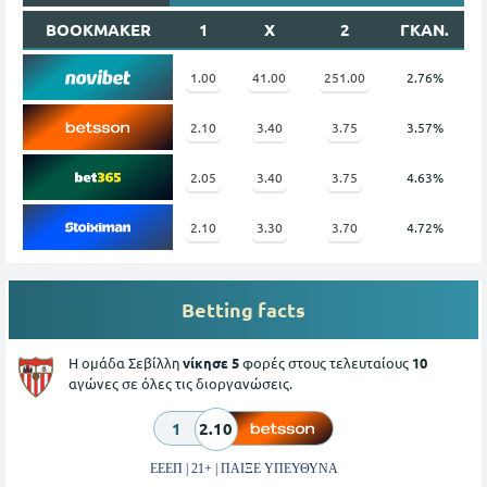
BOOKMAKER
1
X
2
ΓΚΑΝ.
1.00
41.00
251.00
2.76%
2.10
3.40
3.75
3.57%
2.05
3.40
3.75
4.63%
2.10
3.30
3.70
4.72%
Betting facts
Η ομάδα Σεβίλλη
νίκησε 5
φορές στους τελευταίους
10
αγώνες σε όλες τις διοργανώσεις.
1
2.10
ΕΕΕΠ | 21+ | ΠΑΙΞΕ ΥΠΕΥΘΥΝΑ