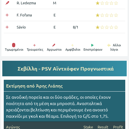
☆☆☆☆☆
★★★★★
R. Ledezma
Μ
☆☆☆☆☆
★★★★★
F. Fofana
Ε
☆☆☆☆☆
★★★★★
Sávio
Ε
8/1
Άλλοι
Tιμωρημένοι
Τραυματίες
Άρρωστοι
Αμφίβολοι
Επιστρέφουν
λόγοι
Σεβίλλη - PSV Αϊντχόφεν
Προγνωστικά
Εκτίμηση από
Άρης Λιάπης
Σε ανοδική πορεία και οι δύο ομάδες, οι οποίες έχουν
ποιότητα από τη μέση και μπροστά. Ανασταλτικά
χρειάζονται βελτίωση και περιμένουμε ένα ανοιχτό
παιχνίδι με γκολ και θέαμα. Επιλογή το G/G στο 1,75.
Αγώνας
Stake
Result
Profit