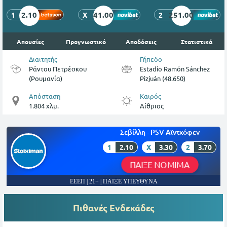
2.10
41.00
251.00
1
X
2
Απουσίες
Προγνωστικό
Αποδόσεις
Στατιστικά
Διαιτητής
Γήπεδο
Ράντου Πετρέσκου
Estadio Ramón Sánchez
(Ρουμανία)
Pizjuán (48.650)
Απόσταση
Καιρός
1.804 χλμ.
Αίθριος
Σεβίλλη - PSV Αϊντχόφεν
1
2.10
X
3.30
2
3.70
ΠΑΙΞΕ ΝΟΜΙΜΑ
ΕΕΕΠ | 21+ | ΠΑΙΞΕ ΥΠΕΥΘΥΝΑ
Πιθανές Ενδεκάδες