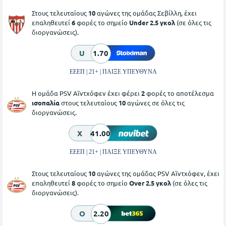
Στους τελευταίους
10
αγώνες της ομάδας Σεβίλλη, έχει
επαληθευτεί
6
φορές το σημείο
Under 2.5 γκολ
(σε όλες τις
διοργανώσεις).
U
1.70
ΕΕΕΠ | 21+ | ΠΑΙΞΕ ΥΠΕΥΘΥΝΑ
Η ομάδα PSV Αϊντχόφεν έχει φέρει
2
φορές το αποτέλεσμα
ισοπαλία
στους τελευταίους
10
αγώνες σε όλες τις
διοργανώσεις.
X
41.00
ΕΕΕΠ | 21+ | ΠΑΙΞΕ ΥΠΕΥΘΥΝΑ
Στους τελευταίους
10
αγώνες της ομάδας PSV Αϊντχόφεν, έχει
επαληθευτεί
8
φορές το σημείο
Over 2.5 γκολ
(σε όλες τις
διοργανώσεις).
O
2.20