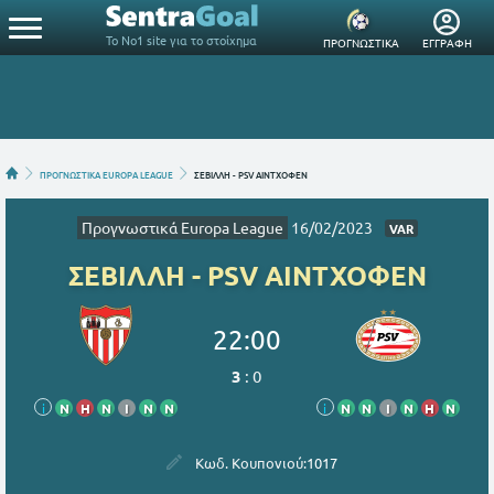
Το Νο1 site για το στοίχημα
ΠΡΟΓΝΩΣΤΙΚΑ
ΕΓΓΡΑΦΗ
ΠΡΟΓΝΩΣΤΙΚΑ EUROPA LEAGUE
ΣΕΒΙΛΛΗ - PSV ΑΙΝΤΧΟΦΕΝ
Προγνωστικά Europa League
16/02/2023
VAR
ΣΕΒΙΛΛΗ - PSV ΑΙΝΤΧΟΦΕΝ
22:00
3
:
0
i
Ν
Η
Ν
Ι
Ν
Ν
i
Ν
Ν
Ι
Ν
Η
Ν
Κωδ. Κουπονιού:
1017