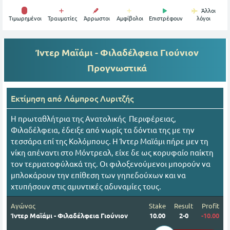
Άλλοι
Tιμωρημένοι
Τραυματίες
Άρρωστοι
Αμφίβολοι
Επιστρέφουν
λόγοι
Ίντερ Μαϊάμι - Φιλαδέλφεια Γιούνιον
Προγνωστικά
Εκτίμηση από
Λάμπρος Λυριτζής
Η πρωταθλήτρια της Ανατολικής Περιφέρειας,
Φιλαδέλφεια, έδειξε από νωρίς τα δόντια της με την
τεσσάρα επί της Κολόμπους. Η Ίντερ Μαϊάμι πήρε μεν τη
νίκη απέναντι στο Μόντρεαλ, είχε δε ως κορυφαίο παίκτη
τον τερματοφύλακά της. Οι φιλοξενούμενοι μπορούν να
μπλοκάρουν την επίθεση των γηπεδούχων και να
χτυπήσουν στις αμυντικές αδυναμίες τους.
Αγώνας
Stake
Result
Profit
Ίντερ Μαϊάμι - Φιλαδέλφεια Γιούνιον
10.00
2-0
-10.00