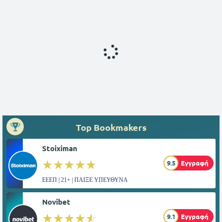
Top Bookmakers
Stoiximan
☆☆☆☆☆
★★★★★
9.5
Εγγραφή
ΕΕΕΠ | 21+ | ΠΑΙΞΕ ΥΠΕΥΘΥΝΑ
Novibet
☆☆☆☆☆
★★★★★
9.1
Εγγραφή