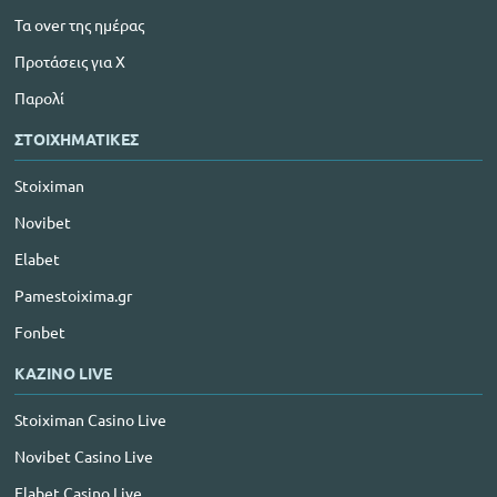
Τα over της ημέρας
Προτάσεις για Χ
Παρολί
ΣΤΟΙΧΗΜΑΤΙΚΕΣ
Stoiximan
Novibet
Elabet
Pamestoixima.gr
Fonbet
ΚΑΖΙΝΟ LIVE
Stoiximan Casino Live
Novibet Casino Live
Elabet Casino Live