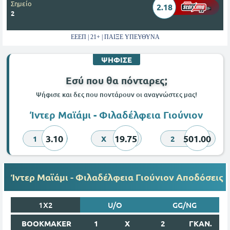
Σημείο
2.18
2
ΕΕΕΠ | 21+ | ΠΑΙΞΕ ΥΠΕΥΘΥΝΑ
ΨΗΦΙΣΕ
Εσύ που θα πόνταρες;
Ψήφισε και δες που ποντάρουν οι αναγνώστες μας!
Ίντερ Μαϊάμι - Φιλαδέλφεια Γιούνιον
3.10
19.75
501.00
1
X
2
Ίντερ Μαϊάμι - Φιλαδέλφεια Γιούνιον Αποδόσεις
1X2
U/O
GG/NG
BOOKMAKER
1
X
2
ΓΚΑΝ.