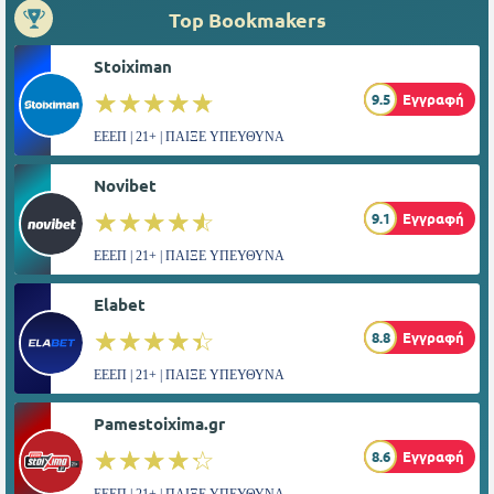
Top Bookmakers
Stoiximan
☆☆☆☆☆
★★★★★
9.5
Εγγραφή
ΕΕΕΠ | 21+ | ΠΑΙΞΕ ΥΠΕΥΘΥΝΑ
Novibet
☆☆☆☆☆
★★★★★
9.1
Εγγραφή
ΕΕΕΠ | 21+ | ΠΑΙΞΕ ΥΠΕΥΘΥΝΑ
Elabet
☆☆☆☆☆
★★★★★
8.8
Εγγραφή
ΕΕΕΠ | 21+ | ΠΑΙΞΕ ΥΠΕΥΘΥΝΑ
Pamestoixima.gr
☆☆☆☆☆
★★★★★
8.6
Εγγραφή