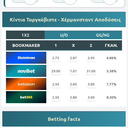
Κίντια Ταργκόβιστε - Χέρμανσταντ Αποδόσεις
1X2
U/O
GG/NG
BOOKMAKER
1
X
2
ΓΚΑΝ.
2.75
2.87
2.95
4.86%
29.00
1.01
31.00
5.38%
2.50
2.85
3.00
7.77%
2.50
2.80
3.00
8.30%
Betting facts