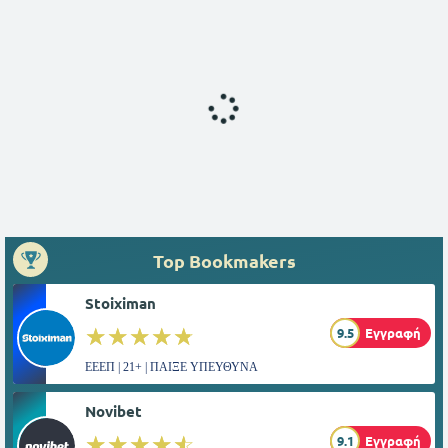
Top Bookmakers
Stoiximan
☆☆☆☆☆
★★★★★
9.5
Εγγραφή
ΕΕΕΠ | 21+ | ΠΑΙΞΕ ΥΠΕΥΘΥΝΑ
Novibet
☆☆☆☆☆
★★★★★
9.1
Εγγραφή