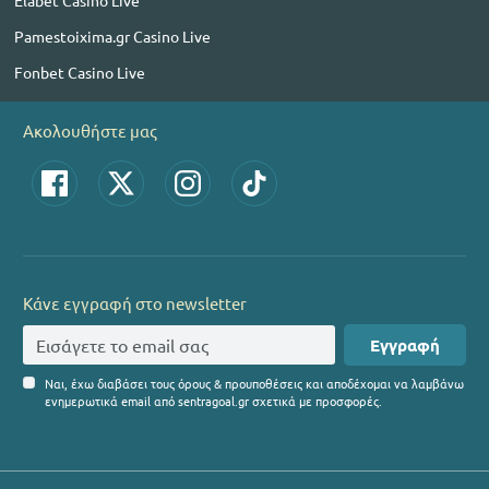
Elabet Casino Live
Pamestoixima.gr Casino Live
Fonbet Casino Live
Ακολουθήστε μας
Κάνε εγγραφή στο newsletter
Εγγραφή
Ναι, έχω διαβάσει τους όρους & προυποθέσεις και αποδέχομαι να λαμβάνω
ενημερωτικά email από sentragoal.gr σχετικά με προσφορές.