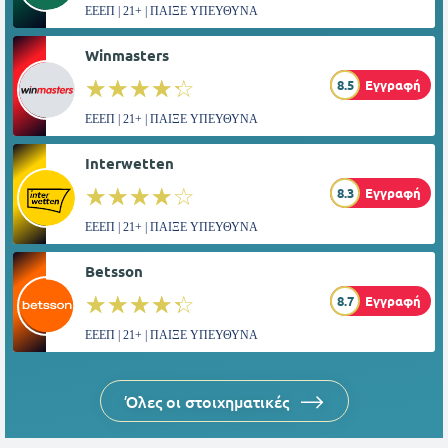
ΕΕΕΠ | 21+ | ΠΑΙΞΕ ΥΠΕΥΘΥΝΑ
Winmasters
☆☆☆☆☆
★★★★★
8.5
Εγγραφή
ΕΕΕΠ | 21+ | ΠΑΙΞΕ ΥΠΕΥΘΥΝΑ
Interwetten
☆☆☆☆☆
★★★★★
8.3
Εγγραφή
ΕΕΕΠ | 21+ | ΠΑΙΞΕ ΥΠΕΥΘΥΝΑ
Betsson
☆☆☆☆☆
★★★★★
8.7
Εγγραφή
ΕΕΕΠ | 21+ | ΠΑΙΞΕ ΥΠΕΥΘΥΝΑ
Όλες οι στοιχηματικές