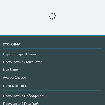
ΣΤΟΙΧΗΜΑ
Πάμε Στοίχημα Κουπόνι
Προγνωστικά Στοιχήματος
Live Score
Αγώνες Σήμερα
ΠΡΟΓΝΩΣΤΙΚΑ
Προγνωστικά Ποδοσφαίρου
Προγνωστικά Γκολ Γκολ