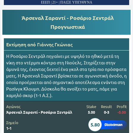
ΕΕΕΠ | 21+ | ΠΑΙΞΕ ΥΠΕΥΘΥΝΑ
Άρσεναλ Σαραντί - Ροσάριο Σεντράλ
Προγνωστικά
Εκτίμηση από
Γιάννης Γκώνιας
Η Ροσάριο Σεντράλ πηγαίνει με υψηλό το ηθικό μετά τη
νίκη στο ντέρμπι κόντρα στη Νιούελς. Στηρίζεται στην
άμυνά της, έχοντας δεχτεί ένα γκολ στα τρία πιο πρόσφατα
ματς. Η Άρσεναλ Σαραντί βρίσκεται σε αγωνιστική άνοδο, η
οποία προέρχεται από σημαντικό αποτέλεσμα ενάντια στη
Ρασίνγκ Κλουμπ. Δύσκολα θα ανοίξει το ματς, πάμε για
χαμηλό σκορ (1-1 Α.Σ.).
Αγώνας
Stake
Result
Profit
Άρσεναλ Σαραντί - Ροσάριο Σεντράλ
5.00
0-3
-5.00
Σημείο
5.80
1-1