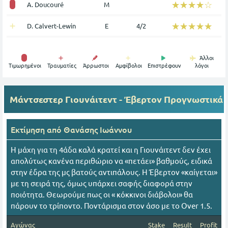
☆☆☆☆☆
★★★★★
A. Doucouré
Μ
☆☆☆☆☆
★★★★★
D. Calvert-Lewin
Ε
4/2
Άλλοι
Tιμωρημένοι
Τραυματίες
Άρρωστοι
Αμφίβολοι
Επιστρέφουν
λόγοι
Μάντσεστερ Γιουνάιτεντ - Έβερτον
Προγνωστικά
Εκτίμηση από
Θανάσης Ιωάννου
Η μάχη για τη 4άδα καλά κρατεί και η Γιουνάιτεντ δεν έχει
απολύτως κανένα περιθώριο να «πετάει» βαθμούς, ειδικά
στην έδρα της μς βατούς αντιπάλους. Η Έβερτον «καίγεται»
με τη σειρά της, όμως υπάρχει σαφής διαφορά στην
ποιότητα. Θεωρούμε πως οι « κόκκινοι διάβολοι» θα
πάρουν το τρίποντο. Ποντάρισμα στον άσο με το Over 1.5.
Αγώνας
Stake
Result
Profit