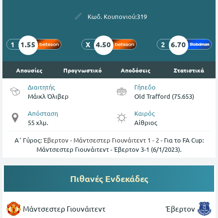
Κωδ. Κουπονιού:
319
1.55
4.50
6.70
1
X
2
Απουσίες
Προγνωστικό
Αποδόσεις
Στατιστικά
Διαιτητής
Γήπεδο
Μάικλ Όλιβερ
Old Trafford (75.653)
Απόσταση
Καιρός
55 χλμ.
Αίθριος
Α΄ Γύρος:
Έβερτον - Μάντσεστερ Γιουνάιτεντ 1 - 2
- Για το FA Cup:
Μάντσεστερ Γιουνάιτεντ - Έβερτον 3-1 (6/1/2023).
Πιθανές Ενδεκάδες
Μάντσεστερ Γιουνάιτεντ
Έβερτον