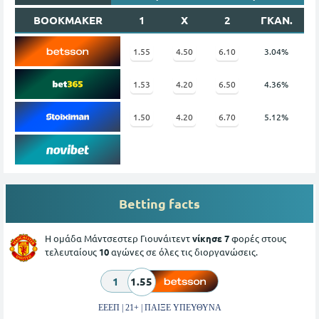
BOOKMAKER
1
X
2
ΓΚΑΝ.
1.55
4.50
6.10
3.04%
1.53
4.20
6.50
4.36%
1.50
4.20
6.70
5.12%
Betting facts
Η ομάδα Μάντσεστερ Γιουνάιτεντ
νίκησε 7
φορές στους
τελευταίους
10
αγώνες σε όλες τις διοργανώσεις.
1
1.55
ΕΕΕΠ | 21+ | ΠΑΙΞΕ ΥΠΕΥΘΥΝΑ