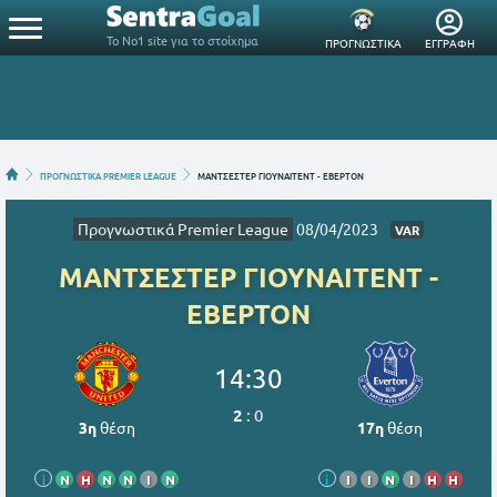
Το Νο1 site για το στοίχημα
ΠΡΟΓΝΩΣΤΙΚΑ
ΕΓΓΡΑΦΗ
ΠΡΟΓΝΩΣΤΙΚΑ PREMIER LEAGUE
ΜΑΝΤΣΕΣΤΕΡ ΓΙΟΥΝΑΙΤΕΝΤ - ΕΒΕΡΤΟΝ
Προγνωστικά Premier League
08/04/2023
VAR
ΜΑΝΤΣΕΣΤΕΡ ΓΙΟΥΝΑΙΤΕΝΤ -
ΕΒΕΡΤΟΝ
14:30
2
:
0
3η
θέση
17η
θέση
i
Ν
Η
Ν
Ν
Ι
Ν
i
Ι
Ι
Ν
Ι
Η
Η