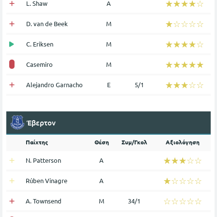
☆☆☆☆☆
★★★★★
L. Shaw
Α
☆☆☆☆☆
★★★★★
D. van de Beek
Μ
☆☆☆☆☆
★★★★★
C. Eriksen
Μ
☆☆☆☆☆
★★★★★
Casemiro
Μ
☆☆☆☆☆
★★★★★
Alejandro Garnacho
Ε
5/1
Έβερτον
Παίχτης
Θέση
Συμ/Γκολ
Αξιολόγηση
☆☆☆☆☆
★★★★★
N. Patterson
Α
☆☆☆☆☆
★★★★★
Rúben Vinagre
Α
☆☆☆☆☆
★★★★★
A. Townsend
Μ
34/1