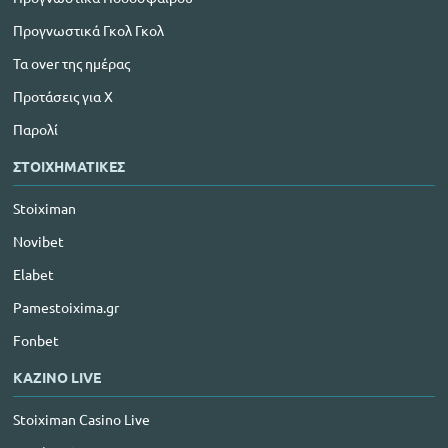
Προγνωστικά Γκολ Γκολ
Τα over της ημέρας
Προτάσεις για Χ
Παρολί
ΣΤΟΙΧΗΜΑΤΙΚΕΣ
Stoiximan
Novibet
Elabet
Pamestoixima.gr
Fonbet
ΚΑΖΙΝΟ LIVE
Stoiximan Casino Live