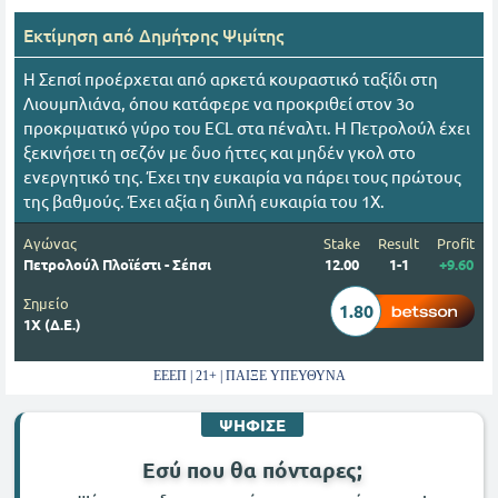
Εκτίμηση από
Δημήτρης Ψιμίτης
Η Σεπσί προέρχεται από αρκετά κουραστικό ταξίδι στη
Λιουμπλιάνα, όπου κατάφερε να προκριθεί στον 3ο
προκριματικό γύρο του ECL στα πέναλτι. Η Πετρολούλ έχει
ξεκινήσει τη σεζόν με δυο ήττες και μηδέν γκολ στο
ενεργητικό της. Έχει την ευκαιρία να πάρει τους πρώτους
της βαθμούς. Έχει αξία η διπλή ευκαιρία του 1Χ.
Αγώνας
Stake
Result
Profit
Πετρολούλ Πλοϊέστι - Σέπσι
12.00
1-1
+9.60
Σημείο
1.80
1Χ (Δ.Ε.)
ΕΕΕΠ | 21+ | ΠΑΙΞΕ ΥΠΕΥΘΥΝΑ
ΨΗΦΙΣΕ
Εσύ που θα πόνταρες;