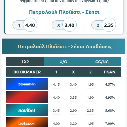
Ψήφισε και δες που ποντάρουν οι αναγνώστες μας!
Πετρολούλ Πλοϊέστι - Σέπσι
4.40
3.40
2.35
1
X
2
Πετρολούλ Πλοϊέστι - Σέπσι Αποδόσεις
1X2
U/O
GG/NG
BOOKMAKER
1
X
2
ΓΚΑΝ.
4.15
3.40
1.95
4.57%
4.40
3.35
1.90
4.95%
3.45
2.90
2.35
5.68%
4.00
3.20
1.95
7.00%