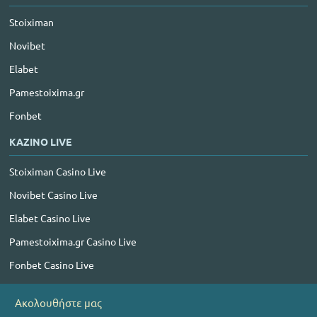
Stoiximan
Novibet
Elabet
Pamestoixima.gr
Fonbet
ΚΑΖΙΝΟ LIVE
Stoiximan Casino Live
Novibet Casino Live
Elabet Casino Live
Pamestoixima.gr Casino Live
Fonbet Casino Live
Ακολουθήστε μας