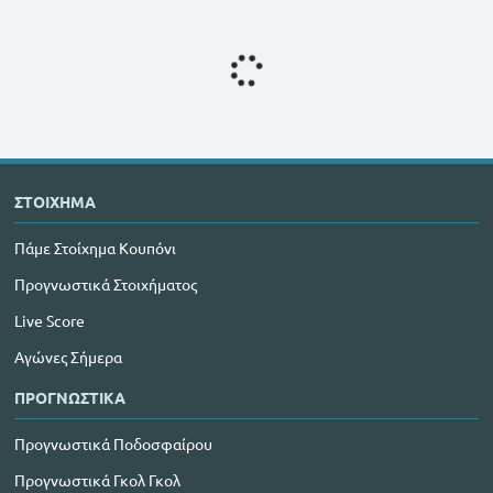
ΣΤΟΙΧΗΜΑ
Πάμε Στοίχημα Κουπόνι
Προγνωστικά Στοιχήματος
Live Score
Αγώνες Σήμερα
ΠΡΟΓΝΩΣΤΙΚΑ
Προγνωστικά Ποδοσφαίρου
Προγνωστικά Γκολ Γκολ