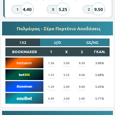
4.40
5.25
9.50
1
X
2
Παλμέιρας - Σέρο Πορτένιο Αποδόσεις
1X2
U/O
GG/NG
BOOKMAKER
1
X
2
ΓΚΑΝ.
1.36
5.00
9.50
3.90%
1.33
5.25
9.00
5.08%
1.34
5.00
9.00
5.43%
4.40
3.00
2.00
5.71%