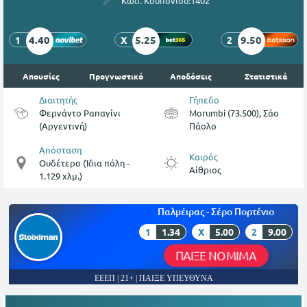
Κωδ. Κουπονιού:
1402
4.40
5.25
9.50
1
X
2
Απουσίες
Προγνωστικό
Αποδόσεις
Στατιστικά
Διαιτητής
Γήπεδο
Φερνάντο Ραπαγίνι
Morumbi (73.500), Σάο
(Αργεντινή)
Πάολο
Απόσταση
Καιρός
Ουδέτερο (Ίδια πόλη -
Αίθριος
1.129 χλμ.)
Παλμέιρας - Σέρο Πορτένιο
1
1.34
X
5.00
2
9.00
ΠΑΙΞΕ ΝΟΜΙΜΑ
ΕΕΕΠ | 21+ | ΠΑΙΞΕ ΥΠΕΥΘΥΝΑ