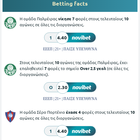
Betting facts
Η ομάδα Παλμέιρας
νίκησε 7
φορές στους τελευταίους
10
αγώνες σε όλες τις διοργανώσεις.
1
4.40
ΕΕΕΠ | 21+ | ΠΑΙΞΕ ΥΠΕΥΘΥΝΑ
Στους τελευταίους
10
αγώνες της ομάδας Παλμέιρας, έχει
επαληθευτεί
7
φορές το σημείο
Over 2.5 γκολ
(σε όλες τις
διοργανώσεις).
O
2.30
ΕΕΕΠ | 21+ | ΠΑΙΞΕ ΥΠΕΥΘΥΝΑ
Η ομάδα Σέρο Πορτένιο
έχασε 4
φορές στους τελευταίους
10
αγώνες σε όλες τις διοργανώσεις.
1
4.40