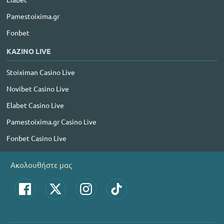
Pamestoixima.gr
Fonbet
ΚΑΖΙΝΟ LIVE
Stoiximan Casino Live
Novibet Casino Live
Elabet Casino Live
Pamestoixima.gr Casino Live
Fonbet Casino Live
Ακολουθήστε μας