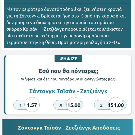
Με τον χειρότερο δυνατό τρόπο έχει ξεκινήσει η χρονιά
για τη Σάντονγκ. Βρίσκεται ήδη στο -5 από την κορυφή και
δεν μπορεί να διαχειριστεί την απουσία του πρώτου
σκόρερ Κρισάν. Η Ζετζιάνγκ παρουσιάζεται τουλάχιστον
μία ταχύτητα σε σχέση με την περσινή ομάδα που
τερμάτισε στην 3η θέση. Προτιμότερη επιλογή τα 2-3 G.
ΨΗΦΙΣΕ
Εσύ που θα πόνταρες;
Ψήφισε και δες που ποντάρουν οι αναγνώστες μας!
Σάντονγκ Ταϊσάν - Ζετζιάνγκ
1.57
15.00
151.00
1
X
2
Σάντονγκ Ταϊσάν - Ζετζιάνγκ Αποδόσεις