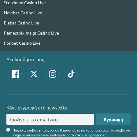
Stoiximan Casino Live
Novibet Casino Live
Elabet Casino Live
Pamestoixima.gr Casino Live
Fonbet Casino Live
Ακολουθήστε μας
Κάνε εγγραφή στο newsletter
Εγγραφή
Ναι, έχω διαβάσει τους όρους & προυποθέσεις και αποδέχομαι να λαμβάνω
ενημερωτικά email από sentragoal.gr σχετικά με προσφορές.