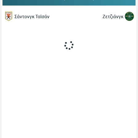
Σάντονγκ Ταϊσάν
Ζετζιάνγκ