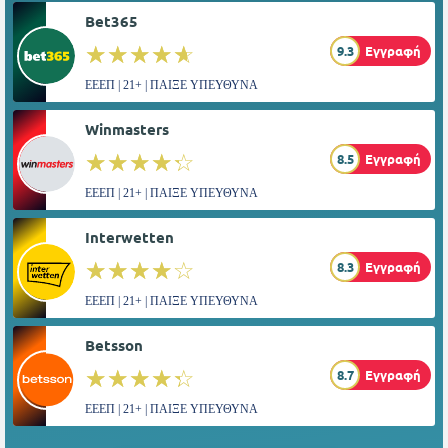
Bet365
☆☆☆☆☆
★★★★★
9.3
Εγγραφή
ΕΕΕΠ | 21+ | ΠΑΙΞΕ ΥΠΕΥΘΥΝΑ
Winmasters
☆☆☆☆☆
★★★★★
8.5
Εγγραφή
ΕΕΕΠ | 21+ | ΠΑΙΞΕ ΥΠΕΥΘΥΝΑ
Interwetten
☆☆☆☆☆
★★★★★
8.3
Εγγραφή
ΕΕΕΠ | 21+ | ΠΑΙΞΕ ΥΠΕΥΘΥΝΑ
Betsson
☆☆☆☆☆
★★★★★
8.7
Εγγραφή
ΕΕΕΠ | 21+ | ΠΑΙΞΕ ΥΠΕΥΘΥΝΑ