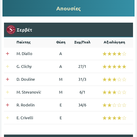
Απουσίες
Σερβέτ
Παίχτης
Θέση
Συμ/Γκολ
Αξιολόγηση
☆☆☆☆☆
★★★★★
M. Diallo
Α
☆☆☆☆☆
★★★★★
G. Clichy
Α
27/1
☆☆☆☆☆
★★★★★
D. Douline
Μ
31/3
☆☆☆☆☆
★★★★★
M. Stevanović
Μ
6/1
☆☆☆☆☆
★★★★★
R. Rodelin
Ε
34/6
☆☆☆☆☆
★★★★★
E. Crivelli
Ε