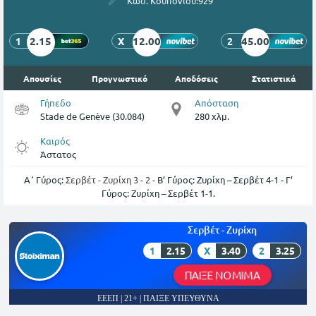
Κωδ. Κουπονιού:
929
2.15
12.00
45.00
1
X
2
Απουσίες
Προγνωστικό
Αποδόσεις
Στατιστικά
Γήπεδο
Απόσταση
Stade de Genève (30.084)
280 χλμ.
Καιρός
Άστατος
Α΄ Γύρος:
Σερβέτ - Ζυρίχη 3 - 2
- Β’ Γύρος: Ζυρίχη – Σερβέτ 4-1 - Γ’
Γύρος: Ζυρίχη – Σερβέτ 1-1.
Σερβέτ - Ζυρίχη
1
2.15
X
3.40
2
3.25
ΠΑΙΞΕ ΝΟΜΙΜΑ
ΕΕΕΠ | 21+ | ΠΑΙΞΕ ΥΠΕΥΘΥΝΑ