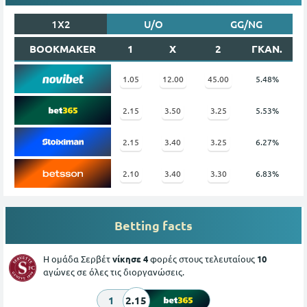
1X2
U/O
GG/NG
BOOKMAKER
1
X
2
ΓΚΑΝ.
1.05
12.00
45.00
5.48%
2.15
3.50
3.25
5.53%
2.15
3.40
3.25
6.27%
2.10
3.40
3.30
6.83%
Betting facts
Η ομάδα Σερβέτ
νίκησε 4
φορές στους τελευταίους
10
αγώνες σε όλες τις διοργανώσεις.
1
2.15