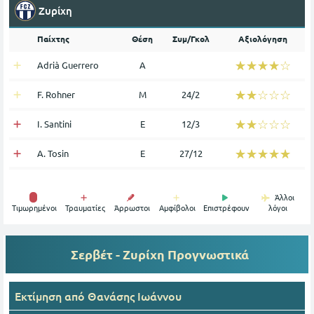
Ζυρίχη
Παίχτης
Θέση
Συμ/Γκολ
Αξιολόγηση
☆☆☆☆☆
★★★★★
Adrià Guerrero
Α
☆☆☆☆☆
★★★★★
F. Rohner
Μ
24/2
☆☆☆☆☆
★★★★★
I. Santini
Ε
12/3
☆☆☆☆☆
★★★★★
A. Tosin
Ε
27/12
Άλλοι
Tιμωρημένοι
Τραυματίες
Άρρωστοι
Αμφίβολοι
Επιστρέφουν
λόγοι
Σερβέτ - Ζυρίχη
Προγνωστικά
Εκτίμηση από
Θανάσης Ιωάννου