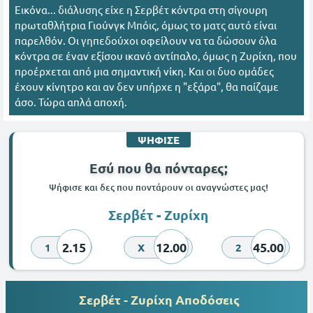
Εικόνα... διάλυσης είχε η Σερβέτ κόντρα στη σίγουρη
πρωταθλήτρια Γιούνγκ Μπόις, όμως το ματς αυτό είναι
παρελθόν. Οι γηπεδούχοι οφείλουν να τα δώσουν όλα
κόντρα σε έναν εξίσου ικανό αντίπαλο, όμως η Ζυρίχη, που
προέρχεται από μια σημαντική νίκη. Και οι δυο ομάδες
έχουν κίνητρο και αν δεν υπήρχε η "εξάρα", θα παίζαμε
άσο. Τώρα απλά αποχή.
ΨΗΦΙΣΕ
Εσύ που θα πόνταρες;
Ψήφισε και δες που ποντάρουν οι αναγνώστες μας!
Σερβέτ - Ζυρίχη
2.15
12.00
45.00
1
X
2
Σερβέτ - Ζυρίχη Αποδόσεις