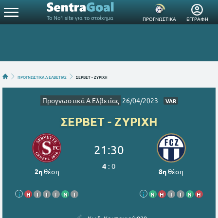
Το Νο1 site για το στοίχημα
ΠΡΟΓΝΩΣΤΙΚΑ
ΕΓΓΡΑΦΗ
ΠΡΟΓΝΩΣΤΙΚΑ Α ΕΛΒΕΤΙΑΣ
ΣΕΡΒΕΤ - ΖΥΡΙΧΗ
Προγνωστικά Α Ελβετίας
26/04/2023
VAR
ΣΕΡΒΕΤ - ΖΥΡΙΧΗ
21:30
4
:
0
2η
θέση
8η
θέση
i
Η
Ι
Ι
Ι
Ν
Ι
i
Ν
Η
Ι
Ι
Ν
Η