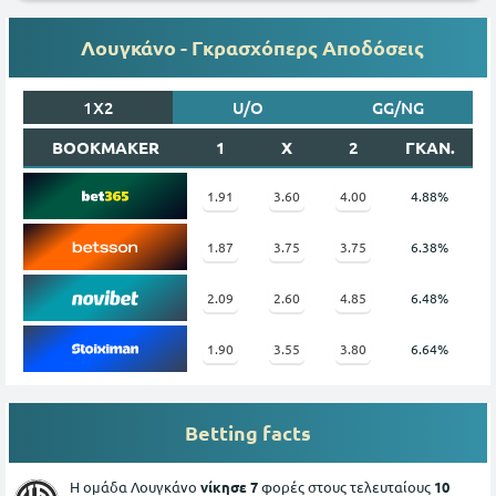
Λουγκάνο - Γκρασχόπερς Αποδόσεις
1X2
U/O
GG/NG
BOOKMAKER
1
X
2
ΓΚΑΝ.
1.91
3.60
4.00
4.88%
1.87
3.75
3.75
6.38%
2.09
2.60
4.85
6.48%
1.90
3.55
3.80
6.64%
Betting facts
Η ομάδα Λουγκάνο
νίκησε 7
φορές στους τελευταίους
10