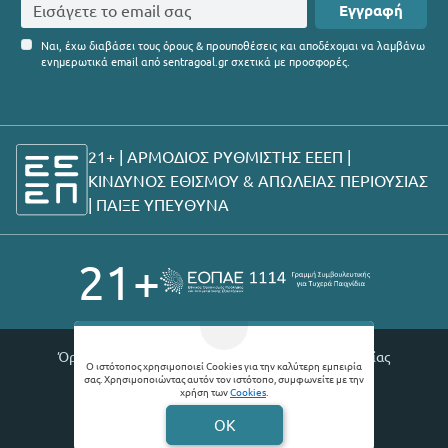
Εγγραφή
Ναι, έχω διαβάσει τους όρους & προυποθέσεις και αποδέχομαι να λαμβάνω
ενημερωτικά email από sentragoal.gr σχετικά με προσφορές.
21+ | ΑΡΜΟΔΙΟΣ ΡΥΘΜΙΣΤΗΣ ΕΕΕΠ |
ΚΙΝΔΥΝΟΣ ΕΘΙΣΜΟΥ & ΑΠΩΛΕΙΑΣ ΠΕΡΙΟΥΣΙΑΣ
|
ΠΑΙΞΕ ΥΠΕΥΘΥΝΑ
21+
Όροι χρήσης |
Πολιτική απορρήτου |
Θέσεις εργασίας
Ο ιστότοπος χρησιμοποιεί Cookies για την καλύτερη εμπειρία
σας. Χρησιμοποιώντας αυτόν τον ιστότοπο, συμφωνείτε με την
© 2026 Sentragoal
χρήση των
Cookies
.
Developed by
Digital Winners
OK