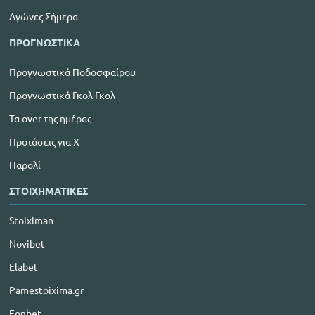
Αγώνες Σήμερα
ΠΡΟΓΝΩΣΤΙΚΑ
Προγνωστικά Ποδοσφαίρου
Προγνωστικά Γκολ Γκολ
Τα over της ημέρας
Προτάσεις για Χ
Παρολί
ΣΤΟΙΧΗΜΑΤΙΚΕΣ
Stoiximan
Novibet
Elabet
Pamestoixima.gr
Fonbet