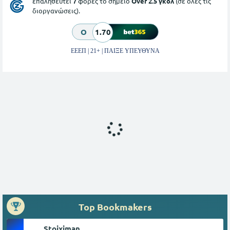
επαληθευτεί
7
φορές το σημείο
Over 2.5 γκολ
(σε όλες τις
διοργανώσεις).
O
1.70
ΕΕΕΠ | 21+ | ΠΑΙΞΕ ΥΠΕΥΘΥΝΑ
Top Bookmakers
Stoiximan