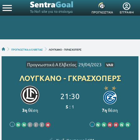
Το Νο1 site για το στοίχημα
ΠΡΟΓΝΩΣΤΙΚΑ
ΕΓΓΡΑΦΗ
ΠΡΟΓΝΩΣΤΙΚΑ Α ΕΛΒΕΤΙΑΣ
ΛΟΥΓΚΑΝΟ - ΓΚΡΑΣΧΟΠΕΡΣ
Προγνωστικά Α Ελβετίας
29/04/2023
VAR
ΛΟΥΓΚΑΝΟ - ΓΚΡΑΣΧΟΠΕΡΣ
21:30
5
:
1
3η
θέση
7η
θέση
i
Ν
Ν
Ι
Ι
Ι
Η
i
Ν
Ν
Η
Η
Ν
Ν