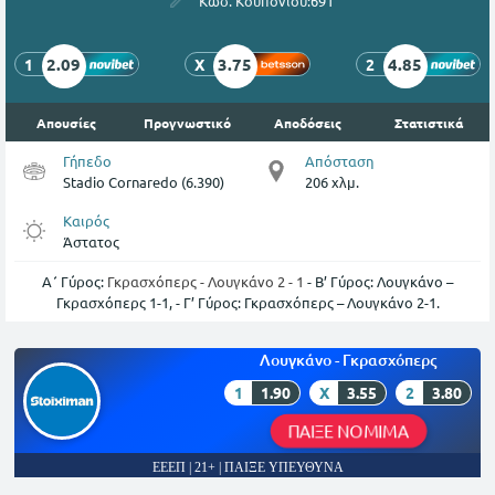
Κωδ. Κουπονιού:
691
2.09
3.75
4.85
1
X
2
Απουσίες
Προγνωστικό
Αποδόσεις
Στατιστικά
Γήπεδο
Απόσταση
Stadio Cornaredo (6.390)
206 χλμ.
Καιρός
Άστατος
Α΄ Γύρος:
Γκρασχόπερς - Λουγκάνο 2 - 1
- Β’ Γύρος: Λουγκάνο –
Γκρασχόπερς 1-1, - Γ’ Γύρος: Γκρασχόπερς – Λουγκάνο 2-1.
Λουγκάνο - Γκρασχόπερς
1
1.90
X
3.55
2
3.80
ΠΑΙΞΕ ΝΟΜΙΜΑ
ΕΕΕΠ | 21+ | ΠΑΙΞΕ ΥΠΕΥΘΥΝΑ