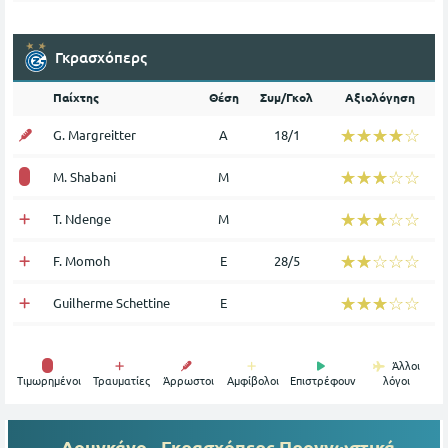
Γκρασχόπερς
Παίχτης
Θέση
Συμ/Γκολ
Αξιολόγηση
☆☆☆☆☆
★★★★★
G. Margreitter
Α
18/1
☆☆☆☆☆
★★★★★
M. Shabani
Μ
☆☆☆☆☆
★★★★★
T. Ndenge
Μ
☆☆☆☆☆
★★★★★
F. Momoh
Ε
28/5
☆☆☆☆☆
★★★★★
Guilherme Schettine
Ε
Άλλοι
Tιμωρημένοι
Τραυματίες
Άρρωστοι
Αμφίβολοι
Επιστρέφουν
λόγοι
Λουγκάνο - Γκρασχόπερς
Προγνωστικά