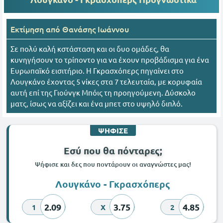
Εκτίμηση από
Θανάσης Ιωάννου
Σε πολύ καλή κστάσταση και οι δυο ομάδες, θα
κυνηγήσουν το τρίποντο για να έχουν προβάδισμα για ένα
Ευρωπαϊκό εισιτήριο. Η Γκρασχόπερς πηγαίνει στο
Λουγκάνο έχοντας 5 νίκες στα 7 τελευταία, με κορυφαία
αυτή επί της Γιούνγκ Μπόις τη προηγούμενη. Δύσκολο
ματς, ίσως να αξίζει και ένα μπετ στο υψηλό διπλό.
ΨΗΦΙΣΕ
Εσύ που θα πόνταρες;
Ψήφισε και δες που ποντάρουν οι αναγνώστες μας!
Λουγκάνο - Γκρασχόπερς
2.09
3.75
4.85
1
X
2