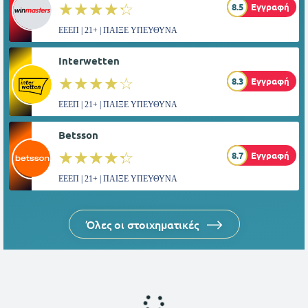
☆☆☆☆☆
★★★★★
8.5
Εγγραφή
ΕΕΕΠ | 21+ | ΠΑΙΞΕ ΥΠΕΥΘΥΝΑ
Interwetten
☆☆☆☆☆
★★★★★
8.3
Εγγραφή
ΕΕΕΠ | 21+ | ΠΑΙΞΕ ΥΠΕΥΘΥΝΑ
Betsson
☆☆☆☆☆
★★★★★
8.7
Εγγραφή
ΕΕΕΠ | 21+ | ΠΑΙΞΕ ΥΠΕΥΘΥΝΑ
Όλες οι στοιχηματικές