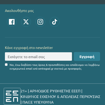
Ακολουθήστε μας
Κάνε εγγραφή στο newsletter
Εγγραφή
Ναι, έχω διαβάσει τους όρους & προυποθέσεις και αποδέχομαι να λαμβάνω
ενημερωτικά email από sentragoal.gr σχετικά με προσφορές.
21+ | ΑΡΜΟΔΙΟΣ ΡΥΘΜΙΣΤΗΣ ΕΕΕΠ |
ΚΙΝΔΥΝΟΣ ΕΘΙΣΜΟΥ & ΑΠΩΛΕΙΑΣ ΠΕΡΙΟΥΣΙΑΣ
|
ΠΑΙΞΕ ΥΠΕΥΘΥΝΑ