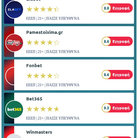
☆☆☆☆☆
★★★★★
8.8
Εγγραφή
ΕΕΕΠ | 21+ | ΠΑΙΞΕ ΥΠΕΥΘΥΝΑ
Pamestoixima.gr
☆☆☆☆☆
★★★★★
8.6
Εγγραφή
ΕΕΕΠ | 21+ | ΠΑΙΞΕ ΥΠΕΥΘΥΝΑ
Fonbet
☆☆☆☆☆
★★★★★
8.6
Εγγραφή
ΕΕΕΠ | 21+ | ΠΑΙΞΕ ΥΠΕΥΘΥΝΑ
Bet365
☆☆☆☆☆
★★★★★
9.3
Εγγραφή
ΕΕΕΠ | 21+ | ΠΑΙΞΕ ΥΠΕΥΘΥΝΑ
Winmasters