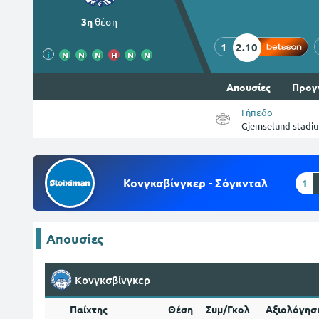
3η
θέση
1
2.10
i
Ν
Ν
Ν
Η
Ν
Ν
Απουσίες
Προγ
Γήπεδο
Gjemselund stadiu
Κονγκσβίνγκερ - Σόγκνταλ
1
Απουσίες
Κονγκσβίνγκερ
Παίχτης
Θέση
Συμ/Γκολ
Αξιολόγησ