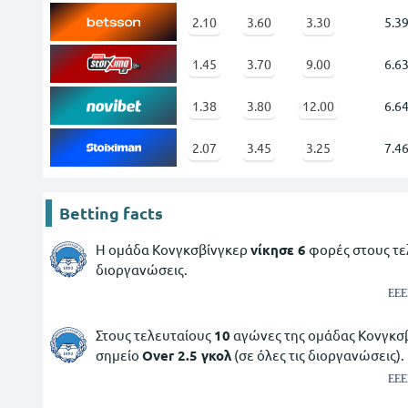
2.10
3.60
3.30
5.3
1.45
3.70
9.00
6.6
1.38
3.80
12.00
6.6
2.07
3.45
3.25
7.4
Betting facts
Η ομάδα Κονγκσβίνγκερ
νίκησε 6
φορές στους τε
διοργανώσεις.
ΕΕΕ
Στους τελευταίους
10
αγώνες της ομάδας Κονγκσβ
σημείο
Over 2.5 γκολ
(σε όλες τις διοργανώσεις).
ΕΕΕ