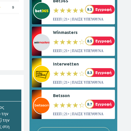
Bet365
☆
★
9
☆☆☆☆☆
★★★★★
9.3
Εγγραφή
ΕΕΕΠ | 21+ | ΠΑΙΞΕ ΥΠΕΥΘΥΝΑ
Winmasters
☆☆☆☆☆
★★★★★
8.5
Εγγραφή
ΕΕΕΠ | 21+ | ΠΑΙΞΕ ΥΠΕΥΘΥΝΑ
Interwetten
☆☆☆☆☆
★★★★★
8.3
Εγγραφή
ΕΕΕΠ | 21+ | ΠΑΙΞΕ ΥΠΕΥΘΥΝΑ
Betsson
☆☆☆☆☆
★★★★★
8.7
Εγγραφή
ος
ό την
ΕΕΕΠ | 21+ | ΠΑΙΞΕ ΥΠΕΥΘΥΝΑ
ί την
ς στη