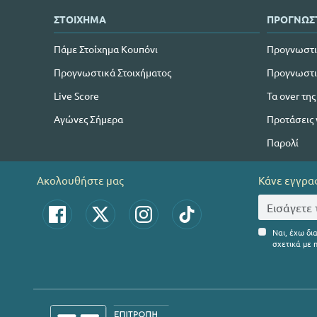
ΣΤΟΙΧΗΜΑ
ΠΡΟΓΝΩΣ
Πάμε Στοίχημα Κουπόνι
Προγνωστι
Προγνωστικά Στοιχήματος
Προγνωστι
Live Score
Τα over της
Αγώνες Σήμερα
Προτάσεις 
Παρολί
Ακολουθήστε μας
Κάνε εγγρα
Ναι, έχω δι
σχετικά με 