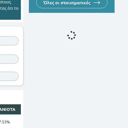
 στους
Όλες οι στοιχηματικές
ας ότι το
ΑΝΙΟΤΑ
7.53%