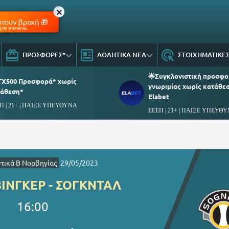
τουν βροχή 🎁
 ΠΑΙΞΕ ΥΠΕΥΘΥΝΑ
ΠΡΟΣΦΟΡΕΣ*
ΑΘΛΗΤΙΚΑ ΝΕΑ
ΣΤΟΙΧΗΜΑΤΙΚΕ
🌟Συγκλονιστική προσφ
X500 Προσφορά* χωρίς
γνωριμίας χωρίς κατάθε
τάθεση*
Elabet
Π | 21+ | ΠΑΙΞΕ ΥΠΕΥΘΥΝΑ
ΕΕΕΠ | 21+ | ΠΑΙΞΕ ΥΠΕΥΘ
ικά Β Νορβηγίας
29/05/2023
ΙΝΓΚΕΡ - ΣΟΓΚΝΤΑΛ
16:00