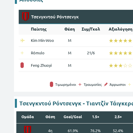
Τσενγκντού Ρόντσενγκ
Παίχτης
Θέση
Συμ/Γκολ
Αξιολόγηση
☆☆☆☆☆
★★★★★
Kim Min-Woo
Μ
☆☆☆☆☆
★★★★★
Rômulo
Μ
21/6
☆☆☆☆☆
★★★★★
Feng Zhuoyi
Μ
Tιμωρημένοι
Τραυματίες
Άρρωστοι
Τσενγκντού Ρόντσενγκ - Τιαντζίν Τάιγκερ
Ομάδα
Θέση
Goal/Goal
1.5+
2.5+
4η
61.9%
76.2%
52.4%