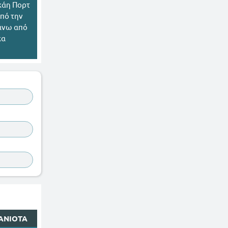
γκάη Πορτ
από την
πάνω από
κα
ΑΝΙΟΤΑ