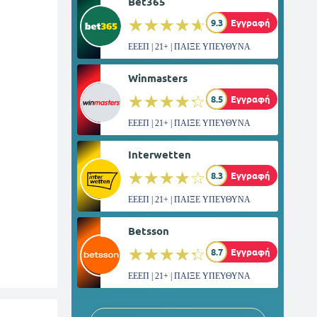
Bet365
☆☆☆☆☆
★★★★★
9.3
Εγγραφή
ΕΕΕΠ | 21+ | ΠΑΙΞΕ ΥΠΕΥΘΥΝΑ
Winmasters
☆☆☆☆☆
★★★★★
8.5
Εγγραφή
ΕΕΕΠ | 21+ | ΠΑΙΞΕ ΥΠΕΥΘΥΝΑ
Interwetten
☆☆☆☆☆
★★★★★
8.3
Εγγραφή
ΕΕΕΠ | 21+ | ΠΑΙΞΕ ΥΠΕΥΘΥΝΑ
Betsson
☆☆☆☆☆
★★★★★
8.7
Εγγραφή
ΕΕΕΠ | 21+ | ΠΑΙΞΕ ΥΠΕΥΘΥΝΑ