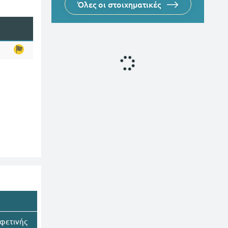
Όλες οι στοιχηματικές
 φετινής