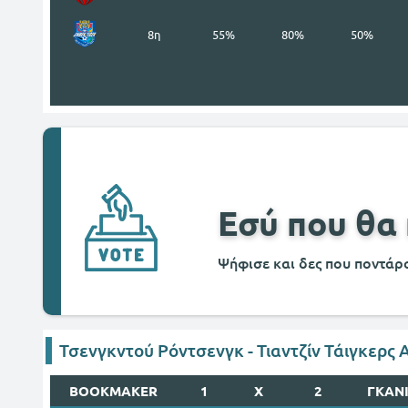
8η
55%
80%
50%
Εσύ που θα 
Ψήφισε και δες που ποντάρ
Τσενγκντού Ρόντσενγκ - Τιαντζίν Τάιγκερς 
BOOKMAKER
1
X
2
ΓΚΑΝ