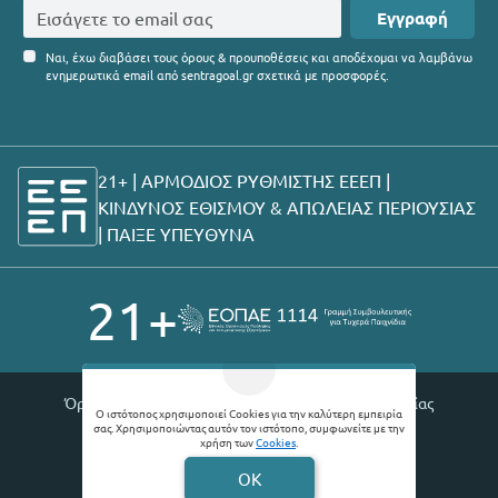
Εγγραφή
Ναι, έχω διαβάσει τους όρους & προυποθέσεις και αποδέχομαι να λαμβάνω
ενημερωτικά email από sentragoal.gr σχετικά με προσφορές.
21+ | ΑΡΜΟΔΙΟΣ ΡΥΘΜΙΣΤΗΣ ΕΕΕΠ |
ΚΙΝΔΥΝΟΣ ΕΘΙΣΜΟΥ & ΑΠΩΛΕΙΑΣ ΠΕΡΙΟΥΣΙΑΣ
|
ΠΑΙΞΕ ΥΠΕΥΘΥΝΑ
21+
Όροι χρήσης |
Πολιτική απορρήτου |
Θέσεις εργασίας
Ο ιστότοπος χρησιμοποιεί Cookies για την καλύτερη εμπειρία
σας. Χρησιμοποιώντας αυτόν τον ιστότοπο, συμφωνείτε με την
© 2026 Sentragoal
χρήση των
Cookies
.
Developed by
Digital Winners
OK