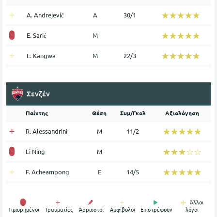
☆☆☆☆☆
★★★★★
A. Andrejević
Α
30/1
☆☆☆☆☆
★★★★★
E. Sarić
Μ
☆☆☆☆☆
★★★★★
E. Kangwa
Μ
22/3
Σενζέν
Παίχτης
Θέση
Συμ/Γκολ
Αξιολόγηση
☆☆☆☆☆
★★★★★
R. Alessandrini
Μ
11/2
☆☆☆☆☆
★★★★★
Li Ning
Μ
☆☆☆☆☆
★★★★★
F. Acheampong
Ε
14/5
Άλλοι
Tιμωρημένοι
Τραυματίες
Άρρωστοι
Αμφίβολοι
Επιστρέφουν
λόγοι