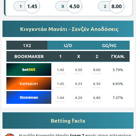
1.45
4.50
8.00
1
X
2
Κινγκντάο Μανάτι - Σενζέν Αποδόσεις
1X2
U/O
GG/NG
BOOKMAKER
1
X
2
ΓΚΑΝ.
1.40
4.50
8.00
5.79%
1.45
4.33
6.50
6.93%
1.44
4.20
6.80
7.37%
Betting facts
Η ομάδα Κινγκντάο Μανάτι
έχασε 7
φορές στους τελευταίους