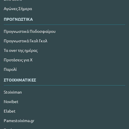
Αγώνες Σήμερα
ΠΡΟΓΝΩΣΤΙΚΑ
Προγνωστικά Ποδοσφαίρου
Προγνωστικά Γκολ Γκολ
Τα over της ημέρας
Προτάσεις για Χ
Παρολί
ΣΤΟΙΧΗΜΑΤΙΚΕΣ
Stoiximan
Novibet
Elabet
Pamestoixima.gr