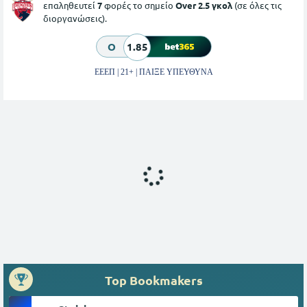
επαληθευτεί
7
φορές το σημείο
Over 2.5 γκολ
(σε όλες τις
διοργανώσεις).
O
1.85
ΕΕΕΠ | 21+ | ΠΑΙΞΕ ΥΠΕΥΘΥΝΑ
Top Bookmakers