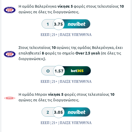
Η ομάδα Βαλερένγκα
νίκησε 5
φορές στους τελευταίους
10
αγώνες σε όλες τις διοργανώσεις.
1
3.75
ΕΕΕΠ | 21+ | ΠΑΙΞΕ ΥΠΕΥΘΥΝΑ
Στους τελευταίους
10
αγώνες της ομάδας Βαλερένγκα, έχει
επαληθευτεί
8
φορές το σημείο
Over 2.5 γκολ
(σε όλες τις
διοργανώσεις).
O
1.57
ΕΕΕΠ | 21+ | ΠΑΙΞΕ ΥΠΕΥΘΥΝΑ
Η ομάδα Μπραν
νίκησε 5
φορές στους τελευταίους
10
αγώνες σε όλες τις διοργανώσεις.
2
3.05
ΕΕΕΠ | 21+ | ΠΑΙΞΕ ΥΠΕΥΘΥΝΑ