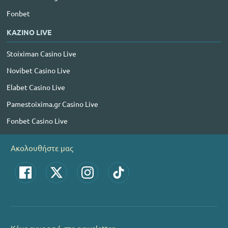
Fonbet
ΚΑΖΙΝΟ LIVE
Stoiximan Casino Live
Novibet Casino Live
Elabet Casino Live
Pamestoixima.gr Casino Live
Fonbet Casino Live
Ακολουθήστε μας