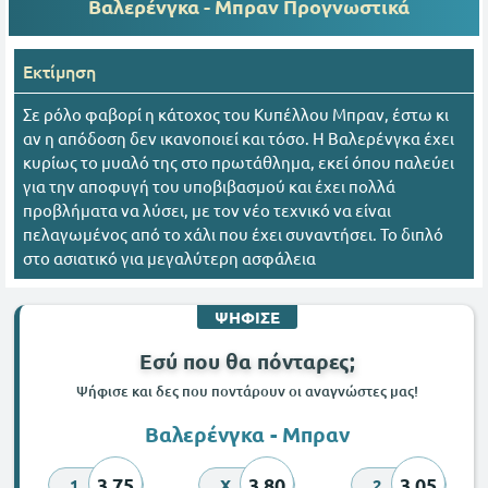
Βαλερένγκα - Μπραν
Προγνωστικά
Εκτίμηση
Σε ρόλο φαβορί η κάτοχος του Κυπέλλου Μπραν, έστω κι
αν η απόδοση δεν ικανοποιεί και τόσο. Η Βαλερένγκα έχει
κυρίως το μυαλό της στο πρωτάθλημα, εκεί όπου παλεύει
για την αποφυγή του υποβιβασμού και έχει πολλά
προβλήματα να λύσει, με τον νέο τεχνικό να είναι
πελαγωμένος από το χάλι που έχει συναντήσει. Το διπλό
στο ασιατικό για μεγαλύτερη ασφάλεια
ΨΗΦΙΣΕ
Εσύ που θα πόνταρες;
Ψήφισε και δες που ποντάρουν οι αναγνώστες μας!
Βαλερένγκα - Μπραν
3.75
3.80
3.05
1
X
2