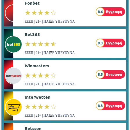
Fonbet
☆☆☆☆☆
★★★★★
8.6
Εγγραφή
ΕΕΕΠ | 21+ | ΠΑΙΞΕ ΥΠΕΥΘΥΝΑ
Bet365
☆☆☆☆☆
★★★★★
9.3
Εγγραφή
ΕΕΕΠ | 21+ | ΠΑΙΞΕ ΥΠΕΥΘΥΝΑ
Winmasters
☆☆☆☆☆
★★★★★
8.5
Εγγραφή
ΕΕΕΠ | 21+ | ΠΑΙΞΕ ΥΠΕΥΘΥΝΑ
Interwetten
☆☆☆☆☆
★★★★★
8.3
Εγγραφή
ΕΕΕΠ | 21+ | ΠΑΙΞΕ ΥΠΕΥΘΥΝΑ
Betsson