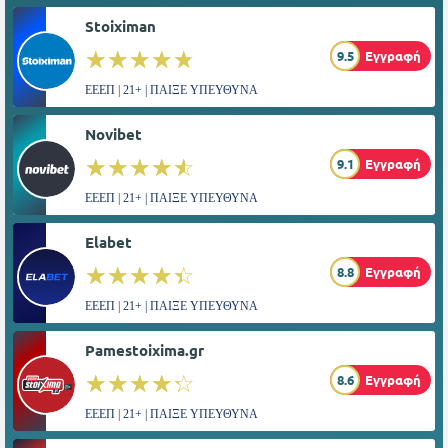
Stoiximan
☆☆☆☆☆
★★★★★
9.5
Εγγραφή
ΕΕΕΠ | 21+ | ΠΑΙΞΕ ΥΠΕΥΘΥΝΑ
Novibet
☆☆☆☆☆
★★★★★
9.1
Εγγραφή
ΕΕΕΠ | 21+ | ΠΑΙΞΕ ΥΠΕΥΘΥΝΑ
Elabet
☆☆☆☆☆
★★★★★
8.8
Εγγραφή
ΕΕΕΠ | 21+ | ΠΑΙΞΕ ΥΠΕΥΘΥΝΑ
Pamestoixima.gr
☆☆☆☆☆
★★★★★
8.6
Εγγραφή
ΕΕΕΠ | 21+ | ΠΑΙΞΕ ΥΠΕΥΘΥΝΑ