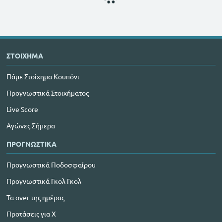
ΣΤΟΙΧΗΜΑ
Πάμε Στοίχημα Κουπόνι
Προγνωστικά Στοιχήματος
Live Score
Αγώνες Σήμερα
ΠΡΟΓΝΩΣΤΙΚΑ
Προγνωστικά Ποδοσφαίρου
Προγνωστικά Γκολ Γκολ
Τα over της ημέρας
Προτάσεις για Χ