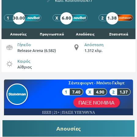
Κωδ. Κουπονιού:
477
30.00
6.80
1.38
1
X
2
Απουσίες
Προγνωστικό
Αποδόσεις
Στατιστικά
Γήπεδο
Απόσταση
Release Arena (6.582)
1.312 χλμ.
Καιρός
Αίθριος
Σάντεφιορντ - Μπόντο Γκλιμτ
1
7.40
X
4.90
2
1.37
ΠΑΙΞΕ ΝΟΜΙΜΑ
ΕΕΕΠ | 21+ | ΠΑΙΞΕ ΥΠΕΥΘΥΝΑ
Απουσίες