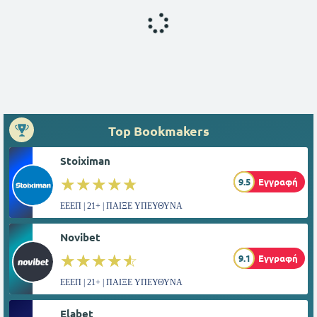
Top Bookmakers
Stoiximan
☆☆☆☆☆
★★★★★
9.5
Εγγραφή
ΕΕΕΠ | 21+ | ΠΑΙΞΕ ΥΠΕΥΘΥΝΑ
Novibet
☆☆☆☆☆
★★★★★
9.1
Εγγραφή
ΕΕΕΠ | 21+ | ΠΑΙΞΕ ΥΠΕΥΘΥΝΑ
Elabet