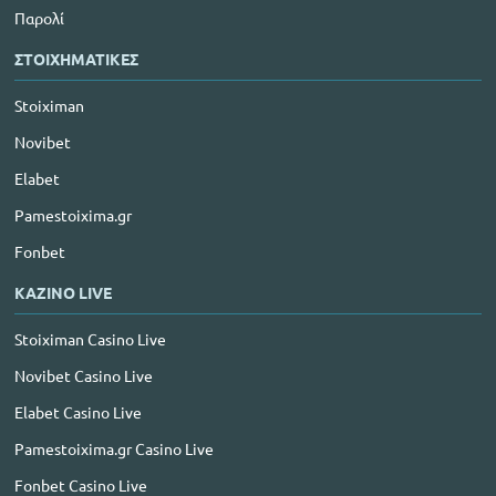
Παρολί
ΣΤΟΙΧΗΜΑΤΙΚΕΣ
Stoiximan
Novibet
Elabet
Pamestoixima.gr
Fonbet
ΚΑΖΙΝΟ LIVE
Stoiximan Casino Live
Novibet Casino Live
Elabet Casino Live
Pamestoixima.gr Casino Live
Fonbet Casino Live