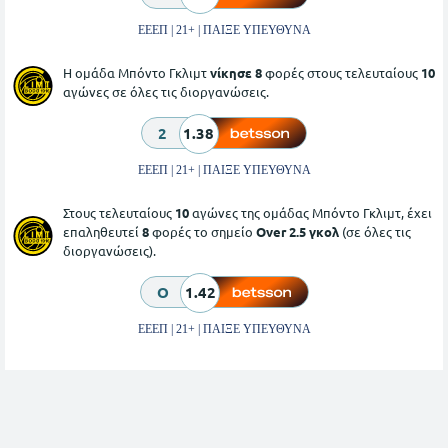
ΕΕΕΠ | 21+ | ΠΑΙΞΕ ΥΠΕΥΘΥΝΑ
Η ομάδα Μπόντο Γκλιμτ
νίκησε 8
φορές στους τελευταίους
10
αγώνες σε όλες τις διοργανώσεις.
2
1.38
ΕΕΕΠ | 21+ | ΠΑΙΞΕ ΥΠΕΥΘΥΝΑ
Στους τελευταίους
10
αγώνες της ομάδας Μπόντο Γκλιμτ, έχει
επαληθευτεί
8
φορές το σημείο
Over 2.5 γκολ
(σε όλες τις
διοργανώσεις).
O
1.42
ΕΕΕΠ | 21+ | ΠΑΙΞΕ ΥΠΕΥΘΥΝΑ