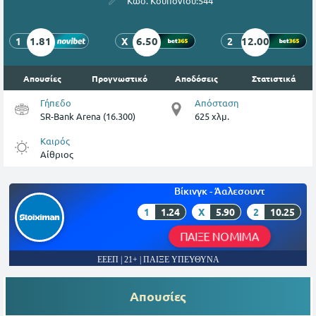
Κωδ. Κουπονιού:
544
1.81
6.50
12.00
1
X
2
Απουσίες
Προγνωστικό
Αποδόσεις
Στατιστικά
Γήπεδο
Απόσταση
SR-Bank Arena (16.300)
625 χλμ.
Καιρός
Αίθριος
Βίκινγκ - Άαλεσουντ
1
1.24
X
5.90
2
10.25
ΠΑΙΞΕ ΝΟΜΙΜΑ
ΕΕΕΠ | 21+ | ΠΑΙΞΕ ΥΠΕΥΘΥΝΑ
Απουσίες