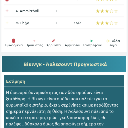
☆☆☆☆☆
★★★★★
A. Ammitzbøll
Ε
☆☆☆☆☆
★★★★★
M. Ebiye
Ε
16/2
Άλλοι
Tιμωρημένοι
Τραυματίες
Άρρωστοι
Αμφίβολοι
Επιστρέφουν
λόγοι
Βίκινγκ - Άαλεσουντ
Προγνωστικά
Εκτίμηση
Η διαφορά δυναμικότητας των δύο ομάδων είναι
ξεκάθαρη. Η Βίκινγκ είναι ομάδα που παλεύει για το
ευρωπαϊκό εισιτήριο, έχει 5 σερί νίκες και με κερδίζοντας
σήμερα περνάει στη 2η θέση. Η Άαλεσουντ πάει από το
κακό στο χειρότερο, τρώει γκολ σαν καραμέλες, θα
παλέψει, δύσκολα όμως θα αποφύγει σήμερα τον