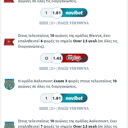
αγώνες σε όλες τις διοργανώσεις.
1
1.81
ΕΕΕΠ | 21+ | ΠΑΙΞΕ ΥΠΕΥΘΥΝΑ
Στους τελευταίους
10
αγώνες της ομάδας Βίκινγκ, έχει
επαληθευτεί
6
φορές το σημείο
Over 2.5 γκολ
(σε όλες τις
διοργανώσεις).
O
1.45
ΕΕΕΠ | 21+ | ΠΑΙΞΕ ΥΠΕΥΘΥΝΑ
Η ομάδα Άαλεσουντ
έχασε 3
φορές στους τελευταίους
10
αγώνες σε όλες τις διοργανώσεις.
1
1.81
ΕΕΕΠ | 21+ | ΠΑΙΞΕ ΥΠΕΥΘΥΝΑ
Στους τελευταίους
10
αγώνες της ομάδας Άαλεσουντ, έχει
επαληθευτεί
7
φορές το σημείο
Over 2.5 γκολ
(σε όλες τις