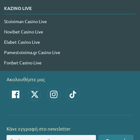
ΚΑΖΙΝΟ LIVE
Stoiximan Casino Live
Novibet Casino Live
Elabet Casino Live
Pamestoixima.gr Casino Live
Fonbet Casino Live
Ακολουθήστε μας
Κάνε εγγραφή στο newsletter