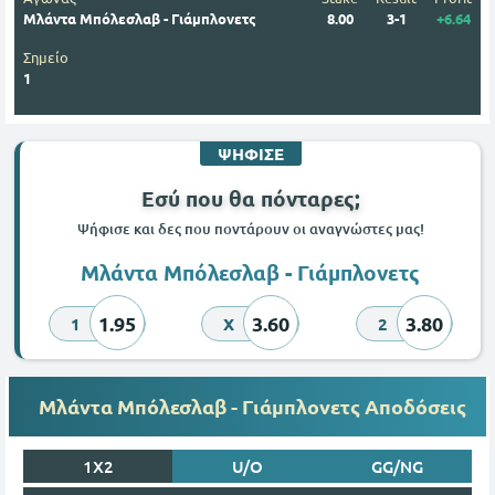
Μλάντα Μπόλεσλαβ - Γιάμπλονετς
8.00
3-1
+6.64
Σημείο
1
ΨΗΦΙΣΕ
Εσύ που θα πόνταρες;
Ψήφισε και δες που ποντάρουν οι αναγνώστες μας!
Μλάντα Μπόλεσλαβ - Γιάμπλονετς
1.95
3.60
3.80
1
X
2
Μλάντα Μπόλεσλαβ - Γιάμπλονετς Αποδόσεις
1X2
U/O
GG/NG