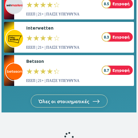
☆☆☆☆☆
★★★★★
8.5
Εγγραφή
ΕΕΕΠ | 21+ | ΠΑΙΞΕ ΥΠΕΥΘΥΝΑ
Interwetten
☆☆☆☆☆
★★★★★
8.3
Εγγραφή
ΕΕΕΠ | 21+ | ΠΑΙΞΕ ΥΠΕΥΘΥΝΑ
Betsson
☆☆☆☆☆
★★★★★
8.7
Εγγραφή
ΕΕΕΠ | 21+ | ΠΑΙΞΕ ΥΠΕΥΘΥΝΑ
Όλες οι στοιχηματικές