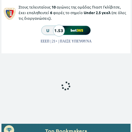
Στους τελευταίους
10
αγώνες της ομάδας Πιαστ Γκλίβιτσε,
έχει επαληθευτεί
6
φορές το σημείο
Under 2.5 γκολ
(σε όλες
τις διοργανώσεις).
U
1.53
ΕΕΕΠ | 21+ | ΠΑΙΞΕ ΥΠΕΥΘΥΝΑ
Top Bookmakers