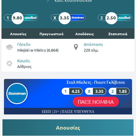
Κωδ. Κουπονιού:
439
9.80
3.35
2.50
1
X
2
Απουσίες
Προγνωστικό
Αποδόσεις
Στατιστικά
Γήπεδο
Απόσταση
Miejski w Mielcu (6.864)
220 χλμ.
Καιρός
Αίθριος
Σταλ Μίελετς - Πιαστ Γκλίβιτσε
1
4.25
X
3.35
2
1.85
ΠΑΙΞΕ ΝΟΜΙΜΑ
ΕΕΕΠ | 21+ | ΠΑΙΞΕ ΥΠΕΥΘΥΝΑ
Απουσίες