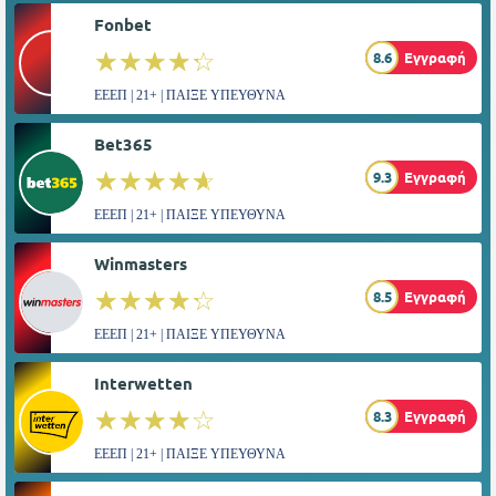
Fonbet
☆☆☆☆☆
★★★★★
8.6
Εγγραφή
ΕΕΕΠ | 21+ | ΠΑΙΞΕ ΥΠΕΥΘΥΝΑ
Bet365
☆☆☆☆☆
★★★★★
9.3
Εγγραφή
ΕΕΕΠ | 21+ | ΠΑΙΞΕ ΥΠΕΥΘΥΝΑ
Winmasters
☆☆☆☆☆
★★★★★
8.5
Εγγραφή
ΕΕΕΠ | 21+ | ΠΑΙΞΕ ΥΠΕΥΘΥΝΑ
Interwetten
☆☆☆☆☆
★★★★★
8.3
Εγγραφή
ΕΕΕΠ | 21+ | ΠΑΙΞΕ ΥΠΕΥΘΥΝΑ