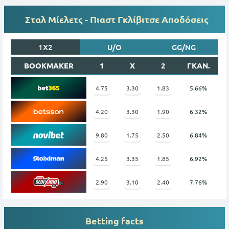
Σταλ Μίελετς - Πιαστ Γκλίβιτσε Αποδόσεις
1X2
U/O
GG/NG
BOOKMAKER
1
X
2
ΓΚΑΝ.
4.75
3.30
1.83
5.66%
4.20
3.30
1.90
6.32%
9.80
1.75
2.50
6.84%
4.25
3.35
1.85
6.92%
2.90
3.10
2.40
7.76%
Betting facts