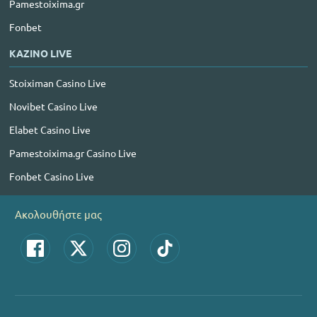
Pamestoixima.gr
Fonbet
ΚΑΖΙΝΟ LIVE
Stoiximan Casino Live
Novibet Casino Live
Elabet Casino Live
Pamestoixima.gr Casino Live
Fonbet Casino Live
Ακολουθήστε μας