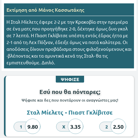
Εκτίμηση από
Mάνος Κασσωτάκης
Η Σταλ Μίελετς έφερε 2-2 με την Κρακοβία στην πρεμιέρα
σε ένα ματς που προηγήθηκε 2-0, δέχτηκε όμως δυο γκολ
σε 7 λεπτά. Η Πιαστ Γκλίβιτσε υπέστη εντός έδρας ήττα με
2-1 από τη Λεχ Πόζναν, έδειξε όμως να πατά καλύτερα. Οι
αποδόσεις δίνουν προβάδισμα στους φιλοξενούμενους και
-βλέποντας και τα αμυντικά κενά της Σταλ- θα τις
εμπιστευθούμε. Διπλό.
ΨΗΦΙΣΕ
Εσύ που θα πόνταρες;
Ψήφισε και δες που ποντάρουν οι αναγνώστες μας!
Σταλ Μίελετς - Πιαστ Γκλίβιτσε
9.80
3.35
2.50
1
X
2