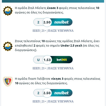
Η ομάδα Σταλ Μίελετς
έχασε 3
φορές στους τελευταίους
10
αγώνες σε όλες τις διοργανώσεις.
2
2.50
ΕΕΕΠ | 21+ | ΠΑΙΞΕ ΥΠΕΥΘΥΝΑ
Στους τελευταίους
10
αγώνες της ομάδας Σταλ Μίελετς, έχει
επαληθευτεί
2
φορές το σημείο
Under 2.5 γκολ
(σε όλες τις
διοργανώσεις).
U
1.53
ΕΕΕΠ | 21+ | ΠΑΙΞΕ ΥΠΕΥΘΥΝΑ
Η ομάδα Πιαστ Γκλίβιτσε
νίκησε 3
φορές στους τελευταίους
10
αγώνες σε όλες τις διοργανώσεις.
2
2.50
ΕΕΕΠ | 21+ | ΠΑΙΞΕ ΥΠΕΥΘΥΝΑ