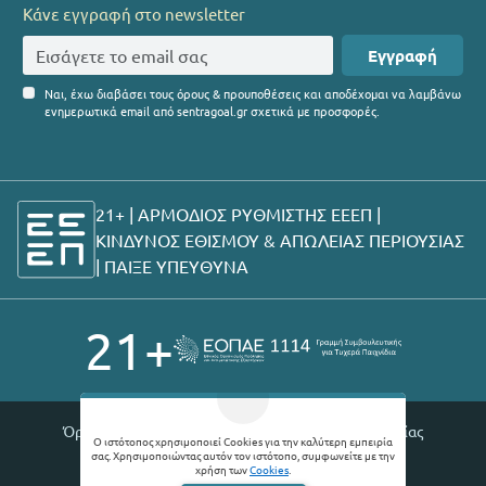
Κάνε εγγραφή στο newsletter
Εγγραφή
Ναι, έχω διαβάσει τους όρους & προυποθέσεις και αποδέχομαι να λαμβάνω
ενημερωτικά email από sentragoal.gr σχετικά με προσφορές.
21+ | ΑΡΜΟΔΙΟΣ ΡΥΘΜΙΣΤΗΣ ΕΕΕΠ |
ΚΙΝΔΥΝΟΣ ΕΘΙΣΜΟΥ & ΑΠΩΛΕΙΑΣ ΠΕΡΙΟΥΣΙΑΣ
|
ΠΑΙΞΕ ΥΠΕΥΘΥΝΑ
21+
Όροι χρήσης |
Πολιτική απορρήτου |
Θέσεις εργασίας
Ο ιστότοπος χρησιμοποιεί Cookies για την καλύτερη εμπειρία
σας. Χρησιμοποιώντας αυτόν τον ιστότοπο, συμφωνείτε με την
© 2026 Sentragoal
χρήση των
Cookies
.