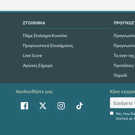
ΣΤΟΙΧΗΜΑ
ΠΡΟΓΝΩΣ
Πάμε Στοίχημα Κουπόνι
Προγνωστι
Προγνωστικά Στοιχήματος
Προγνωστι
Live Score
Τα over της
Αγώνες Σήμερα
Προτάσεις 
Παρολί
Ακολουθήστε μας
Κάνε εγγρα
Ναι, έχω δι
σχετικά με 