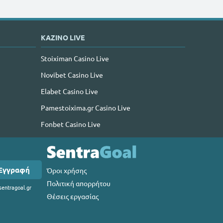
ΚΑΖΙΝΟ LIVE
Stoiximan Casino Live
Novibet Casino Live
Elabet Casino Live
Pamestoixima.gr Casino Live
Fonbet Casino Live
Εγγραφή
Όροι χρήσης
Πολιτική απορρήτου
entragoal.gr
Θέσεις εργασίας