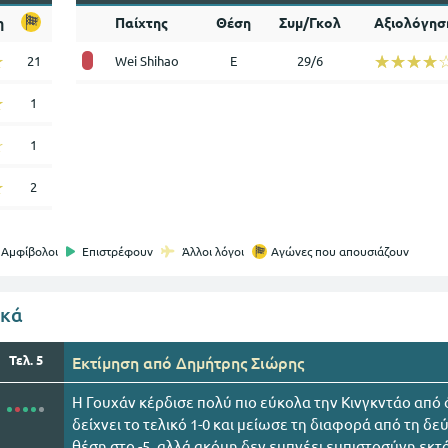
η
Παίχτης
Θέση
Συμ/Γκολ
Αξιολόγησ
☆
★
☆☆☆☆
★★★★
21
Wei Shihao
Ε
29/6
☆
★
1
☆
★
1
☆
★
2
Αμφίβολοι
Επιστρέφουν
Άλλοι λόγοι
Αγώνες που απουσιάζουν
ικά
Τελ. 5
Εκτίμηση από
Δημήτρης Σιώρης
Η Γουχάν κέρδισε πολύ πιο εύκολα την Κινγκντάο από
δείχνει το τελικό 1-0 και μείωσε τη διαφορά από τη δε
θέση στο -5, αλλά ακόμη δεν εμπνέει εμπιστοσύνη εκτ