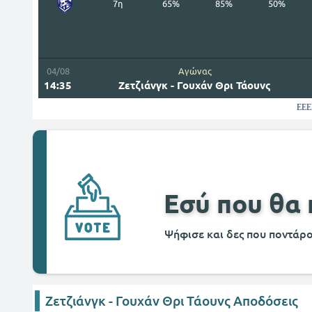
7η
65%
85%
50%
04/08
Αγώνας
14:35
Ζετζιάνγκ - Γουχάν Θρι Τάουνς
ΕΕΕ
Εσύ που θα 
Ψήφισε και δες που ποντάρο
Ζετζιάνγκ - Γουχάν Θρι Τάουνς Αποδόσεις