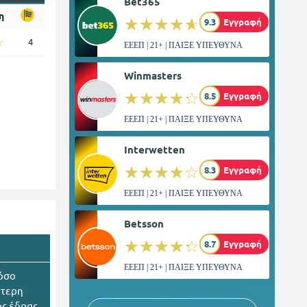
Bet365
η
☆☆☆☆☆
★★★★★
9.3
Εγγραφή
☆
★
4
ΕΕΕΠ | 21+ | ΠΑΙΞΕ ΥΠΕΥΘΥΝΑ
Winmasters
☆☆☆☆☆
★★★★★
8.5
Εγγραφή
ΕΕΕΠ | 21+ | ΠΑΙΞΕ ΥΠΕΥΘΥΝΑ
Interwetten
☆☆☆☆☆
★★★★★
8.3
Εγγραφή
ΕΕΕΠ | 21+ | ΠΑΙΞΕ ΥΠΕΥΘΥΝΑ
Betsson
☆☆☆☆☆
★★★★★
8.7
Εγγραφή
ΕΕΕΠ | 21+ | ΠΑΙΞΕ ΥΠΕΥΘΥΝΑ
 όσο
ύτερη
ός έδρας.