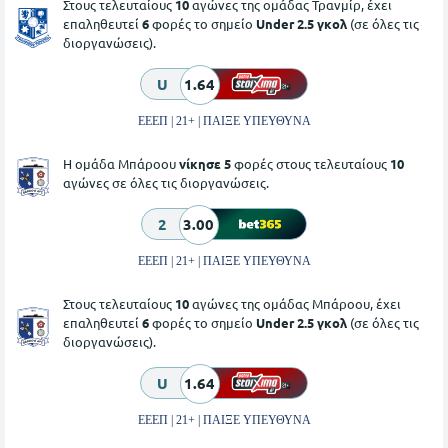
Στους τελευταίους
10
αγώνες της ομάδας Τρανμίρ, έχει
επαληθευτεί
6
φορές το σημείο
Under 2.5 γκολ
(σε όλες τις
διοργανώσεις).
U
1.64
ΕΕΕΠ | 21+ | ΠΑΙΞΕ ΥΠΕΥΘΥΝΑ
Η ομάδα Μπάροου
νίκησε 5
φορές στους τελευταίους
10
αγώνες σε όλες τις διοργανώσεις.
2
3.00
ΕΕΕΠ | 21+ | ΠΑΙΞΕ ΥΠΕΥΘΥΝΑ
Στους τελευταίους
10
αγώνες της ομάδας Μπάροου, έχει
επαληθευτεί
6
φορές το σημείο
Under 2.5 γκολ
(σε όλες τις
διοργανώσεις).
U
1.64
ΕΕΕΠ | 21+ | ΠΑΙΞΕ ΥΠΕΥΘΥΝΑ