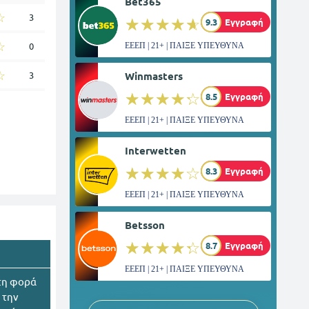
Bet365
☆
★
3
☆☆☆☆☆
★★★★★
9.3
Εγγραφή
☆
★
0
ΕΕΕΠ | 21+ | ΠΑΙΞΕ ΥΠΕΥΘΥΝΑ
☆
★
3
Winmasters
☆☆☆☆☆
★★★★★
8.5
Εγγραφή
ΕΕΕΠ | 21+ | ΠΑΙΞΕ ΥΠΕΥΘΥΝΑ
Interwetten
☆☆☆☆☆
★★★★★
8.3
Εγγραφή
ΕΕΕΠ | 21+ | ΠΑΙΞΕ ΥΠΕΥΘΥΝΑ
Betsson
☆☆☆☆☆
★★★★★
8.7
Εγγραφή
ΕΕΕΠ | 21+ | ΠΑΙΞΕ ΥΠΕΥΘΥΝΑ
 τη φορά
 την