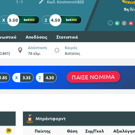
1
:
1
Κωδ. Κουπονιού:
820
9η
θέ
X
3.50
2
4.50
i
Ν
Ι
Η
νωστικό
Αποδόσεις
Στατιστικά
Απόσταση
Καιρός
0.841)
76 χλμ.
Άστατος
ΠΑΙΞΕ ΝΟΜΙΜΑ
1.85
X
3.35
2
4.30
Μπράντφορντ
Παίχτης
Θέση
Συμ/Γκολ
Αξιολόγησ