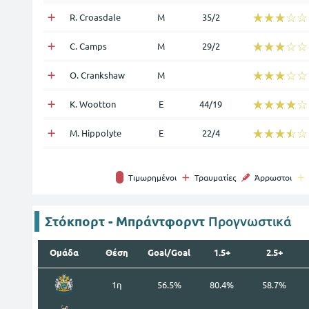
☆☆☆☆☆
★★★★★
R. Croasdale
Μ
35/2
☆☆☆☆☆
★★★★★
C. Camps
Μ
29/2
☆☆☆☆☆
★★★★★
O. Crankshaw
Μ
☆☆☆☆☆
★★★★★
K. Wootton
Ε
44/19
☆☆☆☆☆
★★★★★
M. Hippolyte
Ε
22/4
Tιμωρημένοι
Τραυματίες
Άρρωστοι
Στόκπορτ - Μπράντφορντ
Προγνωστικά
Ομάδα
Θέση
Goal/Goal
1.5+
2.5+
1η
56.5%
80.4%
58.7%