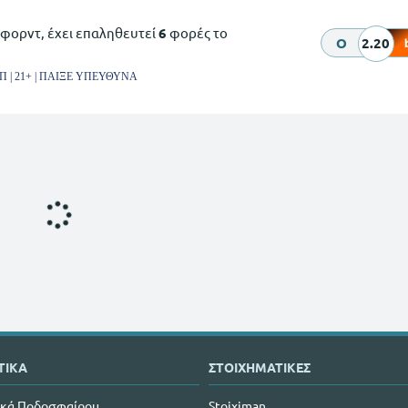
φορντ, έχει επαληθευτεί
6
φορές το
O
2.20
Π | 21+ | ΠΑΙΞΕ ΥΠΕΥΘΥΝΑ
ΤΙΚΑ
ΣΤΟΙΧΗΜΑΤΙΚΕΣ
κά Ποδοσφαίρου
Stoiximan