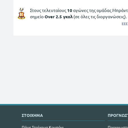
Στους τελευταίους
10
αγώνες της ομάδας Μπράντ
σημείο
Over 2.5 γκολ
(σε όλες τις διοργανώσεις).
ΕΕΕ
ΣΤΟΙΧΗΜΑ
ΠΡΟΓΝΩΣ
Πάμε Στοίχημα Κουπόνι
Προγνωστι