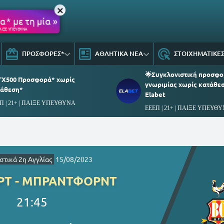
* με τη μία »
 ΠΑΙΞΕ ΥΠΕΥΘΥΝΑ
ΠΡΟΣΦΟΡΕΣ*
ΑΘΛΗΤΙΚΑ ΝΕΑ
ΣΤΟΙΧΗΜΑΤΙΚΕ
🌟Συγκλονιστική προσφ
X500 Προσφορά* χωρίς
γνωριμίας χωρίς κατάθε
τάθεση*
Elabet
Π | 21+ | ΠΑΙΞΕ ΥΠΕΥΘΥΝΑ
ΕΕΕΠ | 21+ | ΠΑΙΞΕ ΥΠΕΥΘ
τικά 2η Αγγλίας
15/08/2023
ΡΤ - ΜΠΡΑΝΤΦΟΡΝΤ
21:45