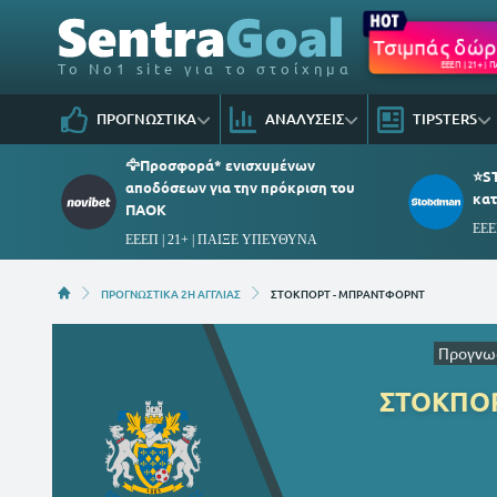
Τσιμπάς δώρα
ΕΕΕΠ | 21+ |
Το Νο1 site για το στοίχημα
ΠΡΟΓΝΩΣΤΙΚΑ
ΑΝΑΛΥΣΕΙΣ
TIPSTERS
🦅Προσφορά* ενισχυμένων
⭐ST
αποδόσεων για την πρόκριση του
κα
ΠΑΟΚ
ΕΕΕ
ΕΕΕΠ | 21+ | ΠΑΙΞΕ ΥΠΕΥΘΥΝΑ
ΠΡΟΓΝΩΣΤΙΚΑ 2Η ΑΓΓΛΙΑΣ
ΣΤΟΚΠΟΡΤ - ΜΠΡΑΝΤΦΟΡΝΤ
Προγνωσ
ΣΤΟΚΠΟ