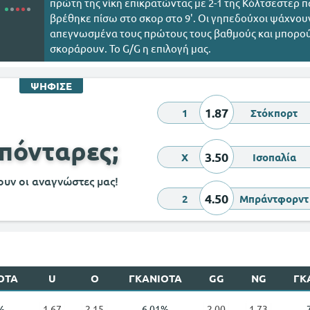
πρώτη της νίκη επικρατώντας με 2-1 της Κόλτσεστερ π
βρέθηκε πίσω στο σκορ στο 9'. Οι γηπεδούχοι ψάχνου
απεγνωσμένα τους πρώτους τους βαθμούς και μπορού
σκοράρουν. Το G/G η επιλογή μας.
ΨΗΦΙΣΕ
1.87
1
Στόκπορτ
πόνταρες;
3.50
X
Ισοπαλία
ουν οι αναγνώστες μας!
4.50
2
Μπράντφορντ
ΟΤΑ
U
O
ΓΚΑΝΙΟΤΑ
GG
NG
ΓΚ
%
1.67
2.15
6.01%
2.00
1.73