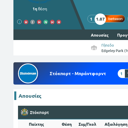
1η
θέση
1
1.87
i
Η
Ι
Η
Ν
Η
Η
Απουσίες
Προγ
Γήπεδο
Edgeley Park (1
Στόκπορτ - Μπράντφορντ
1
Απουσίες
Στόκπορτ
Παίχτης
Θέση
Συμ/Γκολ
Αξιολόγηση