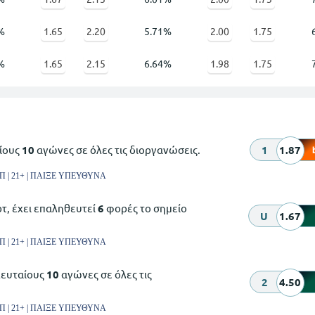
%
1.65
2.20
5.71%
2.00
1.75
%
1.65
2.15
6.64%
1.98
1.75
ίους
10
αγώνες σε όλες τις διοργανώσεις.
1
1.87
Π | 21+ | ΠΑΙΞΕ ΥΠΕΥΘΥΝΑ
τ, έχει επαληθευτεί
6
φορές το σημείο
U
1.67
Π | 21+ | ΠΑΙΞΕ ΥΠΕΥΘΥΝΑ
λευταίους
10
αγώνες σε όλες τις
2
4.50
Π | 21+ | ΠΑΙΞΕ ΥΠΕΥΘΥΝΑ