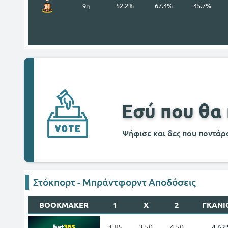
9η
52.2%
67.4%
45.7%
Εσύ που θα 
Ψήφισε και δες που ποντάρ
Στόκπορτ - Μπράντφορντ Αποδόσεις
BOOKMAKER
1
X
2
ΓΚΑΝΙ
1.85
3.50
4.50
4.62