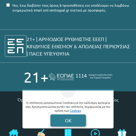
Ναι, έχω διαβάσει τους όρους & προυποθέσεις και αποδέχομαι να λαμβάνω
ενημερωτικά email από sentragoal.gr σχετικά με προσφορές.
21+ | ΑΡΜΟΔΙΟΣ ΡΥΘΜΙΣΤΗΣ ΕΕΕΠ |
ΚΙΝΔΥΝΟΣ ΕΘΙΣΜΟΥ & ΑΠΩΛΕΙΑΣ ΠΕΡΙΟΥΣΙΑΣ
|
ΠΑΙΞΕ ΥΠΕΥΘΥΝΑ
21+
Όροι χρήσης |
Πολιτική απορρήτου |
Θέσεις εργασίας
Ο ιστότοπος χρησιμοποιεί Cookies για την καλύτερη εμπειρία
σας. Χρησιμοποιώντας αυτόν τον ιστότοπο, συμφωνείτε με την
© 2026 Sentragoal
χρήση των
Cookies
.
Developed by
Digital Winners
OK