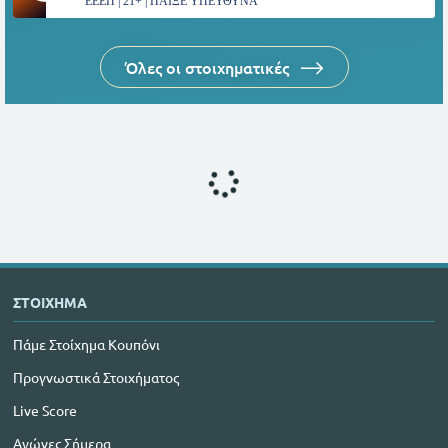
ΕΕΕΠ | 21+ | ΠΑΙΞΕ ΥΠΕΥΘΥΝΑ
Όλες οι στοιχηματικές
ΣΤΟΙΧΗΜΑ
Πάμε Στοίχημα Κουπόνι
Προγνωστικά Στοιχήματος
Live Score
Αγώνες Σήμερα