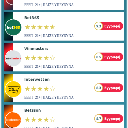
ΕΕΕΠ | 21+ | ΠΑΙΞΕ ΥΠΕΥΘΥΝΑ
Bet365
☆☆☆☆☆
★★★★★
9.3
Εγγραφή
ΕΕΕΠ | 21+ | ΠΑΙΞΕ ΥΠΕΥΘΥΝΑ
Winmasters
☆☆☆☆☆
★★★★★
8.5
Εγγραφή
ΕΕΕΠ | 21+ | ΠΑΙΞΕ ΥΠΕΥΘΥΝΑ
Interwetten
☆☆☆☆☆
★★★★★
8.3
Εγγραφή
ΕΕΕΠ | 21+ | ΠΑΙΞΕ ΥΠΕΥΘΥΝΑ
Betsson
☆☆☆☆☆
★★★★★
8.7
Εγγραφή