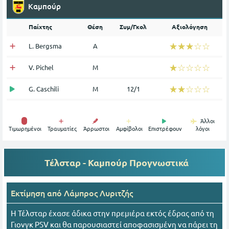
Καμπούρ
Παίχτης
Θέση
Συμ/Γκολ
Αξιολόγηση
☆☆☆☆☆
★★★★★
L. Bergsma
Α
☆☆☆☆☆
★★★★★
V. Pichel
Μ
☆☆☆☆☆
★★★★★
G. Caschili
Μ
12/1
Άλλοι
Tιμωρημένοι
Τραυματίες
Άρρωστοι
Αμφίβολοι
Επιστρέφουν
λόγοι
Τέλσταρ - Καμπούρ
Προγνωστικά
Εκτίμηση από
Λάμπρος Λυριτζής
Η Τέλσταρ έχασε άδικα στην πρεμιέρα εκτός έδρας από τη
Γιονγκ PSV και θα παρουσιαστεί αποφασισμένη να πάρει τη