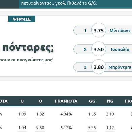
πετυχαίνοντας 3 γκολ. Πιθανό το G/G.
ΨΗΦΙΣΕ
3.75
1
Μίντιλαντ
 πόνταρες;
3.50
X
Ισοπαλία
ρουν οι αναγνώστες μας!
3.80
2
Μπρόντμπι
ΟΤΑ
U
O
ΓΚΑΝΙΟΤΑ
GG
NG
ΓΚ
%
1.99
1.82
4.94%
1.65
2.19
%
1.04
9.60
6.17%
5.25
1.12