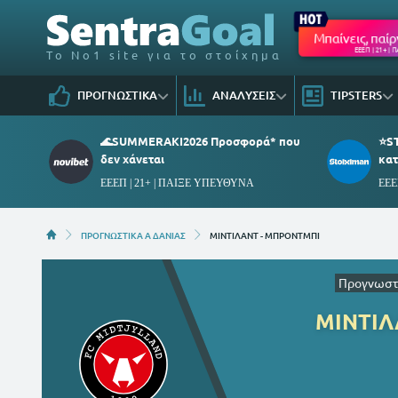
Μπαίνεις, παίρ
ΕΕΕΠ | 21+ |
Το Νο1 site για το στοίχημα
ΠΡΟΓΝΩΣΤΙΚΑ
ΑΝΑΛΥΣΕΙΣ
TIPSTERS
🌊SUMMERAKI2026 Προσφορά* που
⭐ST
δεν χάνεται
κα
ΕΕΕΠ | 21+ | ΠΑΙΞΕ ΥΠΕΥΘΥΝΑ
ΕΕΕ
ΠΡΟΓΝΩΣΤΙΚΑ A ΔΑΝΙΑΣ
ΜΙΝΤΙΛΑΝΤ - ΜΠΡΟΝΤΜΠΙ
Προγνωστι
ΜΙΝΤΙΛ