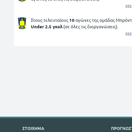
ΕΕΕ
Στους τελευταίους
10
αγώνες της ομάδας Μπρόντμ
Under 2.5 γκολ
(σε όλες τις διοργανώσεις).
ΕΕΕ
ΣΤΟΙΧΗΜΑ
ΠΡΟΓΝΩΣ