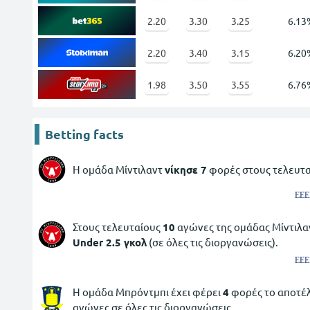
2.20
3.30
3.25
6.13
2.20
3.40
3.15
6.20
1.98
3.50
3.55
6.76
Betting facts
Η ομάδα Μίντιλαντ
νίκησε 7
φορές στους τελευτ
ΕΕΕ
Στους τελευταίους
10
αγώνες της ομάδας Μίντιλαν
Under 2.5 γκολ
(σε όλες τις διοργανώσεις).
ΕΕΕ
Η ομάδα Μπρόντμπι έχει φέρει
4
φορές το αποτέ
αγώνες σε όλες τις διοργανώσεις.