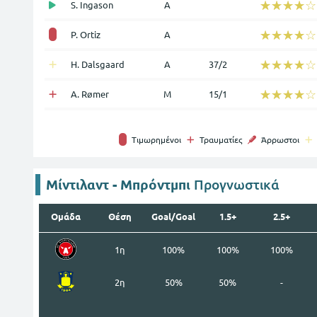
☆☆☆☆☆
★★★★★
S. Ingason
Α
☆☆☆☆☆
★★★★★
P. Ortiz
Α
☆☆☆☆☆
★★★★★
H. Dalsgaard
Α
37/2
☆☆☆☆☆
★★★★★
A. Rømer
Μ
15/1
Tιμωρημένοι
Τραυματίες
Άρρωστοι
Μίντιλαντ - Μπρόντμπι
Προγνωστικά
Ομάδα
Θέση
Goal/Goal
1.5+
2.5+
1η
100%
100%
100%
2η
50%
50%
-