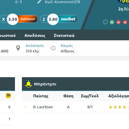
0
:
1
Κωδ. Κουπονιού:
579
2η
θέ
X
3.50
2
3.80
i
Ν
Η
Η
νωστικό
Αποδόσεις
Στατιστικά
Απόσταση
Καιρός
.800)
310 χλμ.
Αίθριος
Μπρόντμπι
Παίχτης
Θέση
Συμ/Γκολ
Αξιολόγησ
☆☆☆☆
★★★★
6
R. Lauritsen
Α
9/1
1