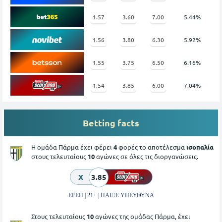
1.57
3.60
7.00
5.44%
1.56
3.80
6.30
5.92%
1.55
3.75
6.50
6.16%
1.54
3.85
6.00
7.04%
Betting facts
Η ομάδα Πάρμα έχει φέρει
4
φορές το αποτέλεσμα
ισοπαλία
στους τελευταίους
10
αγώνες σε όλες τις διοργανώσεις.
X
3.85
ΕΕΕΠ | 21+ | ΠΑΙΞΕ ΥΠΕΥΘΥΝΑ
Στους τελευταίους
10
αγώνες της ομάδας Πάρμα, έχει