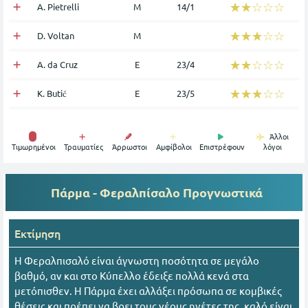
☆☆☆☆☆
★★★★★
A. Pietrelli
Μ
14/1
☆☆☆☆☆
★★★★★
D. Voltan
Μ
☆☆☆☆☆
★★★★★
A. da Cruz
Ε
23/4
☆☆☆☆☆
★★★★★
K. Butić
Ε
23/5
Άλλοι
Tιμωρημένοι
Τραυματίες
Άρρωστοι
Αμφίβολοι
Επιστρέφουν
λόγοι
Πάρμα - Φεραλπίσαλο
Προγνωστικά
Εκτίμηση
Η Φεραλπισαλό είναι άγνωστη ποσότητα σε μεγάλο
βαθμό, αν και στο Κύπελλο έδειξε πολλά κενά στα
μετόπισθεν. Η Πάρμα έχει αλλάξει πρόσωπα σε κομβικές
θέσεις και πρέπει να βρει τους νέους ηγέτες της, καλό είναι