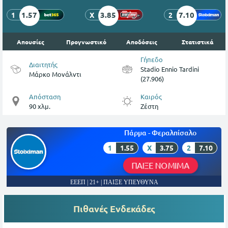
1.57
3.85
7.10
1
X
2
Απουσίες
Προγνωστικό
Αποδόσεις
Στατιστικά
Γήπεδο
Διαιτητής
Stadio Ennio Tardini
Μάρκο Μονάλντι
(27.906)
Απόσταση
Καιρός
90 χλμ.
Ζέστη
Πάρμα - Φεραλπίσαλο
1
1.55
X
3.75
2
7.10
ΠΑΙΞΕ ΝΟΜΙΜΑ
ΕΕΕΠ | 21+ | ΠΑΙΞΕ ΥΠΕΥΘΥΝΑ
Πιθανές Ενδεκάδες