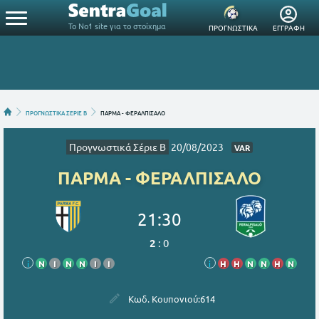
Το Νο1 site για το στοίχημα
ΠΡΟΓΝΩΣΤΙΚΑ
ΕΓΓΡΑΦΗ
ΠΡΟΓΝΩΣΤΙΚΑ ΣΕΡΙΕ B
ΠΑΡΜΑ - ΦΕΡΑΛΠΙΣΑΛΟ
Προγνωστικά Σέριε B
20/08/2023
VAR
ΠΑΡΜΑ - ΦΕΡΑΛΠΙΣΑΛΟ
21:30
2
:
0
i
Ν
Ι
Ν
Ν
Ι
Ι
i
Η
Η
Ν
Ν
Η
Ν
Κωδ. Κουπονιού:
614