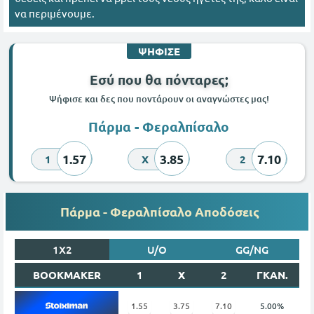
να περιμένουμε.
ΨΗΦΙΣΕ
Εσύ που θα πόνταρες;
Ψήφισε και δες που ποντάρουν οι αναγνώστες μας!
Πάρμα - Φεραλπίσαλο
1.57
3.85
7.10
1
X
2
Πάρμα - Φεραλπίσαλο Αποδόσεις
1X2
U/O
GG/NG
BOOKMAKER
1
X
2
ΓΚΑΝ.
1.55
3.75
7.10
5.00%