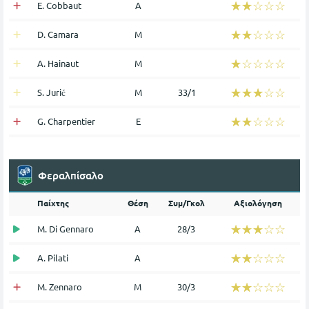
☆☆☆☆☆
★★★★★
E. Cobbaut
Α
☆☆☆☆☆
★★★★★
D. Camara
Μ
☆☆☆☆☆
★★★★★
A. Hainaut
Μ
☆☆☆☆☆
★★★★★
S. Jurić
Μ
33/1
☆☆☆☆☆
★★★★★
G. Charpentier
Ε
Φεραλπίσαλο
Παίχτης
Θέση
Συμ/Γκολ
Αξιολόγηση
☆☆☆☆☆
★★★★★
M. Di Gennaro
Α
28/3
☆☆☆☆☆
★★★★★
A. Pilati
Α
☆☆☆☆☆
★★★★★
M. Zennaro
Μ
30/3