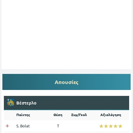
Απουσίες
Βέστερλο
Παίχτης
Θέση
Συμ/Γκολ
Αξιολόγηση
☆☆☆☆☆
★★★★★
S. Bolat
Τ