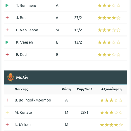
☆☆☆☆☆
★★★★★
T. Rommens
Α
☆☆☆☆☆
★★★★★
J. Bos
Α
27/2
☆☆☆☆☆
★★★★★
L. Van Eenoo
Μ
13/2
☆☆☆☆☆
★★★★★
K. Vaesen
Ε
13/2
☆☆☆☆☆
★★★★★
E. Daci
Ε
Μαλίν
Παίχτης
Θέση
Συμ/Γκολ
Αξιολόγηση
☆☆☆☆☆
★★★★★
B. Bolingoli-Mbombo
Α
☆☆☆☆☆
★★★★★
M. Konaté
Μ
23/1
☆☆☆☆☆
★★★★★
N. Mukau
Μ