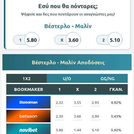
Εσύ που θα πόνταρες;
Ψήφισε και δες που ποντάρουν οι αναγνώστες μας!
Βέστερλο - Μαλίν
5.80
3.60
5.10
1
X
2
Βέστερλο - Μαλίν Αποδόσεις
1X2
U/O
GG/NG
BOOKMAKER
1
X
2
ΓΚΑΝ.
2.32
3.55
2.95
4.92%
2.30
3.60
2.90
5.43%
5.80
1.44
5.10
5.92%