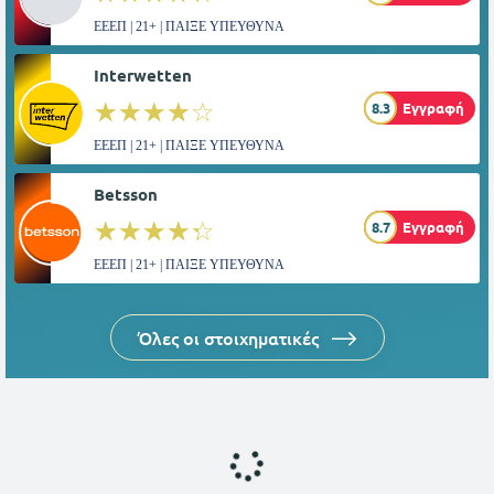
ΕΕΕΠ | 21+ | ΠΑΙΞΕ ΥΠΕΥΘΥΝΑ
Interwetten
☆☆☆☆☆
★★★★★
8.3
Εγγραφή
ΕΕΕΠ | 21+ | ΠΑΙΞΕ ΥΠΕΥΘΥΝΑ
Betsson
☆☆☆☆☆
★★★★★
8.7
Εγγραφή
ΕΕΕΠ | 21+ | ΠΑΙΞΕ ΥΠΕΥΘΥΝΑ
Όλες οι στοιχηματικές