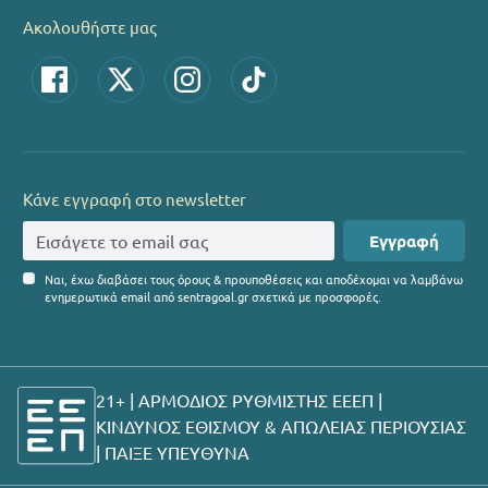
Ακολουθήστε μας
Κάνε εγγραφή στο newsletter
Εγγραφή
Ναι, έχω διαβάσει τους όρους & προυποθέσεις και αποδέχομαι να λαμβάνω
ενημερωτικά email από sentragoal.gr σχετικά με προσφορές.
21+ | ΑΡΜΟΔΙΟΣ ΡΥΘΜΙΣΤΗΣ ΕΕΕΠ |
ΚΙΝΔΥΝΟΣ ΕΘΙΣΜΟΥ & ΑΠΩΛΕΙΑΣ ΠΕΡΙΟΥΣΙΑΣ
|
ΠΑΙΞΕ ΥΠΕΥΘΥΝΑ