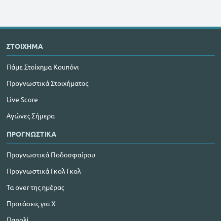
ΣΤΟΙΧΗΜΑ
Πάμε Στοίχημα Κουπόνι
Προγνωστικά Στοιχήματος
Live Score
Αγώνες Σήμερα
ΠΡΟΓΝΩΣΤΙΚΑ
Προγνωστικά Ποδοσφαίρου
Προγνωστικά Γκολ Γκολ
Τα over της ημέρας
Προτάσεις για Χ
Παρολί