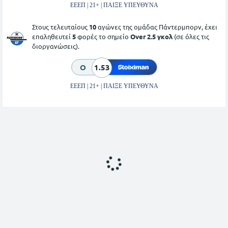
ΕΕΕΠ | 21+ | ΠΑΙΞΕ ΥΠΕΥΘΥΝΑ
Στους τελευταίους
10
αγώνες της ομάδας Πάντερμπορν, έχει
επαληθευτεί
5
φορές το σημείο
Over 2.5 γκολ
(σε όλες τις
διοργανώσεις).
O
1.53
ΕΕΕΠ | 21+ | ΠΑΙΞΕ ΥΠΕΥΘΥΝΑ