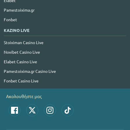
Elabet
Pamestoixima.gr
Fonbet
ΚΑΖΙΝΟ LIVE
Stoiximan Casino Live
Novibet Casino Live
Elabet Casino Live
Pamestoixima.gr Casino Live
Fonbet Casino Live
Ακολουθήστε μας