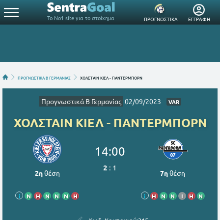
Το Νο1 site για το στοίχημα
ΠΡΟΓΝΩΣΤΙΚΑ
ΕΓΓΡΑΦΗ
ΠΡΟΓΝΩΣΤΙΚΑ Β ΓΕΡΜΑΝΙΑΣ
ΧΟΛΣΤΑΙΝ ΚΙΕΛ - ΠΑΝΤΕΡΜΠΟΡΝ
Προγνωστικά Β Γερμανίας
02/09/2023
VAR
ΧΟΛΣΤΑΙΝ ΚΙΕΛ - ΠΑΝΤΕΡΜΠΟΡΝ
14:00
2
:
1
2η
θέση
7η
θέση
i
Ν
Η
Ν
Ν
Ν
Η
i
Η
Ν
Ν
Ι
Η
Ν