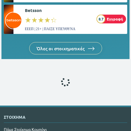
Betsson
☆☆☆☆☆
★★★★★
8.7
Εγγραφή
ΕΕΕΠ | 21+ | ΠΑΙΞΕ ΥΠΕΥΘΥΝΑ
Όλες οι στοιχηματικές
ΣΤΟΙΧΗΜΑ
Πάμε Στοίχημα Κουπόνι