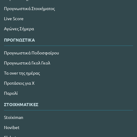
Προγνωστικά Στοιχήματος
Live Score
Αγώνες Σήμερα
ΠΡΟΓΝΩΣΤΙΚΑ
Προγνωστικά Ποδοσφαίρου
Προγνωστικά Γκολ Γκολ
Τα over της ημέρας
Προτάσεις για Χ
Παρολί
ΣΤΟΙΧΗΜΑΤΙΚΕΣ
Stoiximan
Novibet