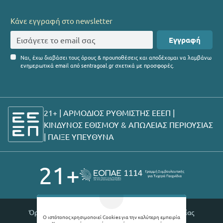
Κάνε εγγραφή στο newsletter
Εγγραφή
Ναι, έχω διαβάσει τους όρους & προυποθέσεις και αποδέχομαι να λαμβάνω
ενημερωτικά email από sentragoal.gr σχετικά με προσφορές.
21+ | ΑΡΜΟΔΙΟΣ ΡΥΘΜΙΣΤΗΣ ΕΕΕΠ |
ΚΙΝΔΥΝΟΣ ΕΘΙΣΜΟΥ & ΑΠΩΛΕΙΑΣ ΠΕΡΙΟΥΣΙΑΣ
|
ΠΑΙΞΕ ΥΠΕΥΘΥΝΑ
21+
Όροι χρήσης |
Πολιτική απορρήτου |
Θέσεις εργασίας
Ο ιστότοπος χρησιμοποιεί Cookies για την καλύτερη εμπειρία