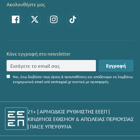
Ακολουθήστε μας
Κάνε εγγραφή στο newsletter
Εγγραφή
Ναι, έχω διαβάσει τους όρους & προυποθέσεις και αποδέχομαι να λαμβάνω
ενημερωτικά email από sentragoal.gr σχετικά με προσφορές.
21+ | ΑΡΜΟΔΙΟΣ ΡΥΘΜΙΣΤΗΣ ΕΕΕΠ |
ΚΙΝΔΥΝΟΣ ΕΘΙΣΜΟΥ & ΑΠΩΛΕΙΑΣ ΠΕΡΙΟΥΣΙΑΣ
|
ΠΑΙΞΕ ΥΠΕΥΘΥΝΑ