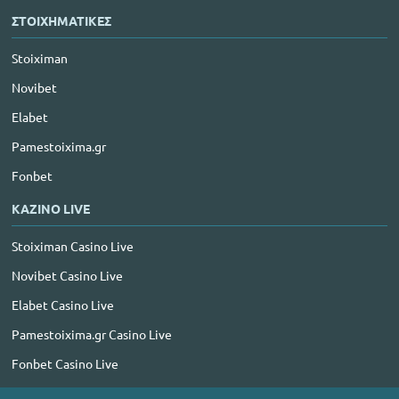
ΣΤΟΙΧΗΜΑΤΙΚΕΣ
Stoiximan
Novibet
Elabet
Pamestoixima.gr
Fonbet
ΚΑΖΙΝΟ LIVE
Stoiximan Casino Live
Novibet Casino Live
Elabet Casino Live
Pamestoixima.gr Casino Live
Fonbet Casino Live