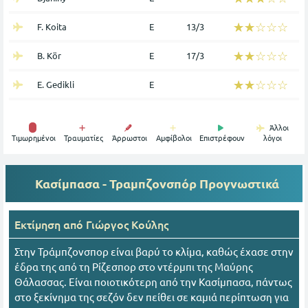
☆☆☆☆☆
★★★★★
F. Koita
Ε
13/3
☆☆☆☆☆
★★★★★
B. Kör
Ε
17/3
☆☆☆☆☆
★★★★★
E. Gedikli
Ε
Άλλοι
Tιμωρημένοι
Τραυματίες
Άρρωστοι
Αμφίβολοι
Επιστρέφουν
λόγοι
Κασίμπασα - Τραμπζονσπόρ
Προγνωστικά
Εκτίμηση από
Γιώργος Κούλης
Στην Τράμπζονσπορ είναι βαρύ το κλίμα, καθώς έχασε στην
έδρα της από τη Ρίζεσπορ στο ντέρμπι της Μαύρης
Θάλασσας. Είναι ποιοτικότερη από την Κασίμπασα, πάντως
στο ξεκίνημα της σεζόν δεν πείθει σε καμιά περίπτωση για