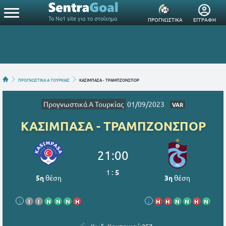
Το Νο1 site για το στοίχημα
ΠΡΟΓΝΩΣΤΙΚΑ
ΕΓΓΡΑΦΗ
ΠΡΟΓΝΩΣΤΙΚΑ Α ΤΟΥΡΚΙΑΣ
ΚΑΣΙΜΠΑΣΑ - ΤΡΑΜΠΖΟΝΣΠΟΡ
Προγνωστικά Α Τουρκίας
01/09/2023
VAR
ΚΑΣΙΜΠΑΣΑ - ΤΡΑΜΠΖΟΝΣΠΟΡ
21:00
1
:
5
5η
θέση
3η
θέση
i
Ι
Ι
Ν
Ν
Ν
Η
i
Η
Η
Ν
Ν
Η
Ν