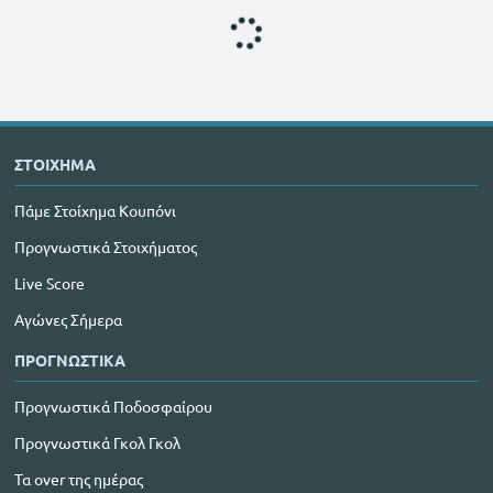
ΣΤΟΙΧΗΜΑ
Πάμε Στοίχημα Κουπόνι
Προγνωστικά Στοιχήματος
Live Score
Αγώνες Σήμερα
ΠΡΟΓΝΩΣΤΙΚΑ
Προγνωστικά Ποδοσφαίρου
Προγνωστικά Γκολ Γκολ
Τα over της ημέρας