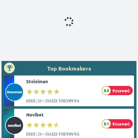
Top Bookmakers
Stoiximan
☆☆☆☆☆
★★★★★
9.5
Εγγραφή
ΕΕΕΠ | 21+ | ΠΑΙΞΕ ΥΠΕΥΘΥΝΑ
Novibet
☆☆☆☆☆
★★★★★
9.1
Εγγραφή
ΕΕΕΠ | 21+ | ΠΑΙΞΕ ΥΠΕΥΘΥΝΑ