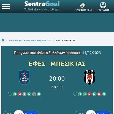
Το Νο1 site για το στοίχημα
ΠΡΟΓΝΩΣΤΙΚΑ
ΕΓΓΡΑΦΗ
ΠΡΟΓΝΩΣΤΙΚΑ ΦΙΛΙΚΑ ΣΥΛΛΟΓΩΝ ΜΠΑΣΚΕΤ
ΕΦΕΣ - ΜΠΕΣΙΚΤΑΣ
Προγνωστικά Φιλικά Συλλόγων Μπάσκετ
14/09/2023
ΕΦΕΣ - ΜΠΕΣΙΚΤΑΣ
20:00
68
:
59
i
Ν
Η
Ι
Ν
Ι
Ν
i
Ν
Ν
Η
Ν
Η
Ν