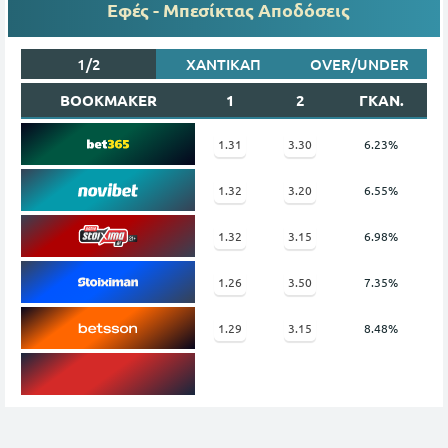
Εφές - Μπεσίκτας Αποδόσεις
1/2
ΧΑΝΤΙΚΑΠ
OVER/UNDER
BOOKMAKER
1
2
ΓΚΑΝ.
1.31
3.30
6.23%
1.32
3.20
6.55%
1.32
3.15
6.98%
1.26
3.50
7.35%
1.29
3.15
8.48%