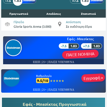
1.83
1.83
-7.5
+7.5
Προγνωστικό
Αποδόσεις
Στατιστικά
Γήπεδο
Απόσταση
Gloria Sports Arena (3.000)
Σε ουδέτερη έδρα
Εφές - Μπεσίκτας
-7.5
1.83
+7.5
1.83
ΠΑΙΞΕ ΝΟΜΙΜΑ
ΕΕΕΠ | 21+ | ΠΑΙΞΕ ΥΠΕΥΘΥΝΑ
Βαθμολογία
Εγγραφή »
9.5/10
☆☆☆☆☆
★★★★★
ΕΕΕΠ | 21+ | ΠΑΙΞΕ ΥΠΕΥΘΥΝΑ
Εφές - Μπεσίκτας
Προγνωστικά