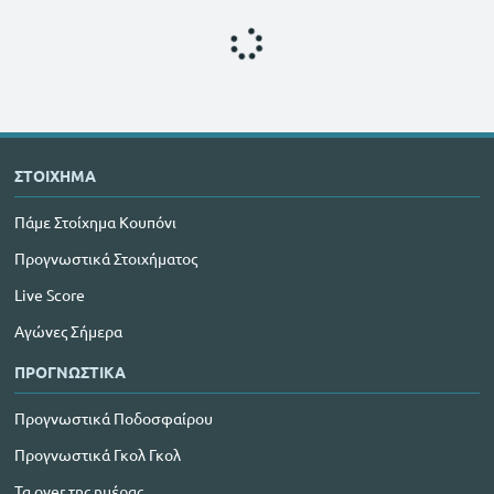
ΣΤΟΙΧΗΜΑ
Πάμε Στοίχημα Κουπόνι
Προγνωστικά Στοιχήματος
Live Score
Αγώνες Σήμερα
ΠΡΟΓΝΩΣΤΙΚΑ
Προγνωστικά Ποδοσφαίρου
Προγνωστικά Γκολ Γκολ
Τα over της ημέρας