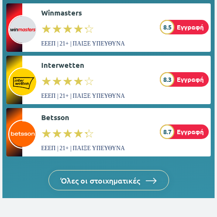
Winmasters
☆☆☆☆☆
★★★★★
8.5
Εγγραφή
ΕΕΕΠ | 21+ | ΠΑΙΞΕ ΥΠΕΥΘΥΝΑ
Interwetten
☆☆☆☆☆
★★★★★
8.3
Εγγραφή
ΕΕΕΠ | 21+ | ΠΑΙΞΕ ΥΠΕΥΘΥΝΑ
Betsson
☆☆☆☆☆
★★★★★
8.7
Εγγραφή
ΕΕΕΠ | 21+ | ΠΑΙΞΕ ΥΠΕΥΘΥΝΑ
Όλες οι στοιχηματικές