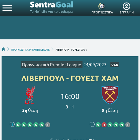
Το Νο1 site για το στοίχημα
ΠΡΟΓΝΩΣΤΙΚΑ
ΕΓΓΡΑΦΗ
ΠΡΟΓΝΩΣΤΙΚΑ PREMIER LEAGUE
ΛΙΒΕΡΠΟΥΛ - ΓΟΥΕΣΤ ΧΑΜ
Προγνωστικά Premier League
24/09/2023
VAR
ΛΙΒΕΡΠΟΥΛ - ΓΟΥΕΣΤ ΧΑΜ
16:00
3
:
1
3η
θέση
9η
θέση
i
Ν
Ν
Ν
Ν
Ν
Ι
i
Ν
Η
Ν
Ν
Ν
Ι