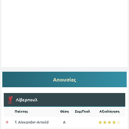
Απουσίες
Λίβερπουλ
Παίχτης
Θέση
Συμ/Γκολ
Αξιολόγηση
☆☆☆☆☆
★★★★★
T. Alexander-Arnold
Α