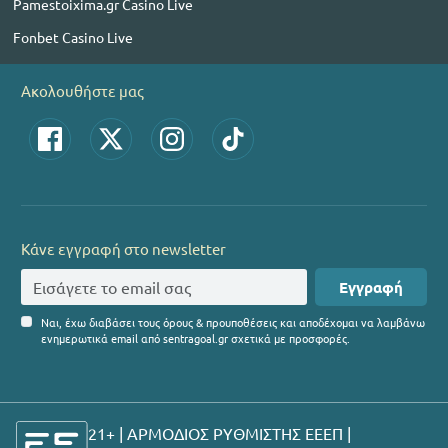
Pamestoixima.gr Casino Live
Fonbet Casino Live
Ακολουθήστε μας
Κάνε εγγραφή στο newsletter
Εγγραφή
Ναι, έχω διαβάσει τους όρους & προυποθέσεις και αποδέχομαι να λαμβάνω
ενημερωτικά email από sentragoal.gr σχετικά με προσφορές.
21+ | ΑΡΜΟΔΙΟΣ ΡΥΘΜΙΣΤΗΣ ΕΕΕΠ |